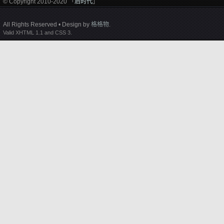
© Copyright 2010-2020 「
后时代
」
All Rights Reserved • Design by
格格物
.
Valid XHTML 1.1 and CSS 3.