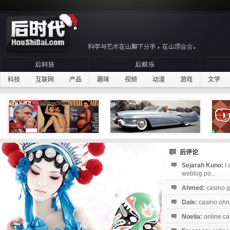
科技
互联网
产品
趣味
视频
动漫
游戏
文学
后评论
Sejarah Kuno:
I
weblog po...
Ahmed:
casino g
Dale:
casino ohne
Noelia:
online ca