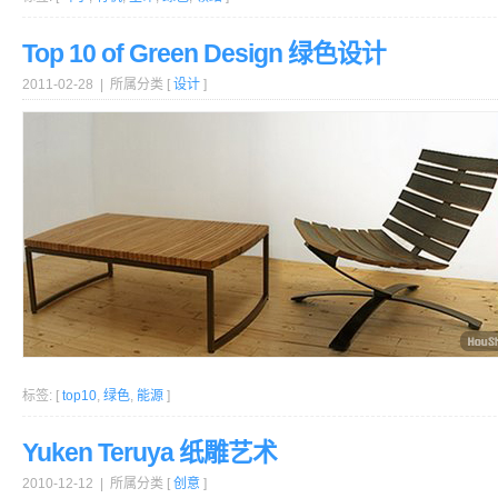
Top 10 of Green Design 绿色设计
2011-02-28 | 所属分类 [
设计
]
标签: [
top10
,
绿色
,
能源
]
Yuken Teruya 纸雕艺术
2010-12-12 | 所属分类 [
创意
]