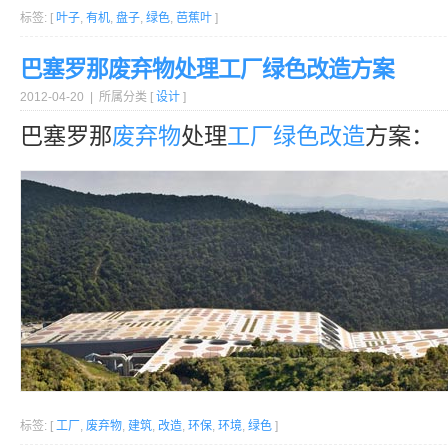
标签: [
叶子
,
有机
,
盘子
,
绿色
,
芭蕉叶
]
巴塞罗那废弃物处理工厂绿色改造方案
2012-04-20 | 所属分类 [
设计
]
巴塞罗那
废弃物
处理
工厂
绿色
改造
方案：
标签: [
工厂
,
废弃物
,
建筑
,
改造
,
环保
,
环境
,
绿色
]