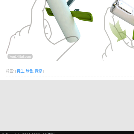
标签: [
再生
,
绿色
,
资源
]