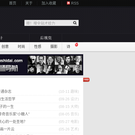
首页
关于
加入收藏
RSS
创意
时尚
性感
摄影
诗
普通杂志
(10-11
趣味
)
的生活哲学
(09-26
设计
)
疯子的一生
(08-15
大师
)
奇音乐家“小糖人”
(08-05
音乐
)
关心的一处圣地？
(05-27
电影
)
年只画一片云
(05-26
艺术
)