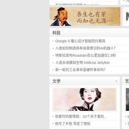
为
不可预知的非理性 Dan Ariely
邵路雅高清写真套图
科技
Google X 暖心设计智能防抖餐具
人类如何制造具有自我意识的AI机器人？
特斯拉发布Roadster百公里加速仅1.9秒
人造水母模拟生物 Artificial Jellyfish
新一轮的工业革命是硬件革命吗？
+
文学
艺
张爱玲的爱情观：20个关于爱的...
他写了乡愁 带走了惆怅