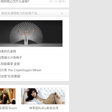
永恒的核心为什么是他？
(05-10
趣味
)
+
那些充满想象力的创意产品...
唯美的孔雀椅
创意烟斗沙发椅子
阳能桑拿‘金蛋’
奖 The Copenhagen Wheel
创意“红色警报”
车旅馆 Room
林苇茹RuRu来自台湾