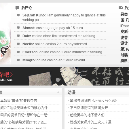
107
后评论
后
另类
Sejarah Kuno:
I am genuinely happy to glance at this
国
weblog po...
iPho
Ahmed:
casino google pay ab 15 euro...
奥斯
Dale:
casino ohne limit mastercard einzahlung...
波普
设计
Noelia:
online casino 2 euro paysafecard...
筑
F
Emerson:
online casino 2 euro mindesteinzahlung...
时装
Milagro:
online casino ab 5 euro revolut...
腾讯
Esperanza:
sofortüberweisung casino
startguthaben...
+
味
动漫
本超级“普通”的普通杂志
笨拙与细腻的《玛丽和马克思》
威C位超级英雄永恒的核心为什...
不自然博物馆的脑洞大开
画师的脱单日记“ 想和你在一起”
超级英雄的地下情人们
趣的“心脏病烧烤餐厅”死了还...
性感美女照片的二次元卡通