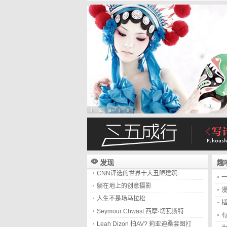
建筑
伍迪艾伦记录片
Otl Aicher 奥托·艾舍
树木视错觉摄影
冷冻双侠冰冻小人在线小游戏
性感showgirl王蕙心
产品世界观：你不知道的张小龙
一碗阳春面-栗良平
用户体验的要素与分类
发现
趣
CNN评选的世界十大丑陋建筑
一
躺在地上的创意摄影
漫
人生不是场马拉松
插
Seymour Chwast 西摩·切瓦斯特
有
Leah Dizon 拍AV? 莉亚迪桑套图打