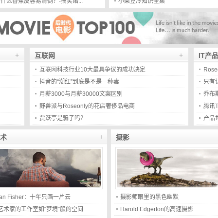
什么香蕉皮容易滑倒？-搞笑诺...
小柴豆冷知识全集
+
+
互联网
IT产
互联网科技行业10大最具争议的成功决定
Ros
抖音的“潮红”到底是不是一种毒
只有
月薪3000与月薪30000文案区别
乔布斯
野兽派与Roseonly的花店奢侈品电商
腾讯
贾跃亭是骗子吗？
产品
+
术
摄影
Ian Fisher：十年只画一片云
摄影师眼里的黑色幽默
艺术家的工作室如“梦境”般的空间
Harold Edgerton的高速摄影