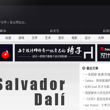
动漫
游戏
文学
艺术
音乐
电影
设计
大师
最近文章
一本超级“普通”的
Zakka：简单普通
达利 Dali 天才与
渴望被世人听见的传
《方形》是信任和
Ian Fisher：十