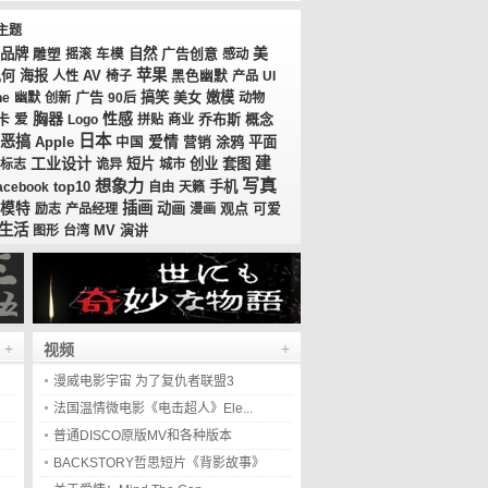
主题
美
品牌
自然
广告创意
雕塑
摇滚
车模
感动
苹果
几何
海报
AV
人性
椅子
黑色幽默
产品
UI
广告
搞笑
美女
嫩模
ne
幽默
创新
90后
动物
胸器
性感
卡
乔布斯
概念
爱
Logo
拼贴
商业
日本
恶搞
爱情
涂鸦
平面
Apple
中国
营销
工业设计
建
短片
创业
套图
标志
诡异
城市
想象力
写真
top10
手机
acebook
自由
天籁
插画
模特
动画
观点
励志
产品经理
漫画
可爱
生活
MV
演讲
图形
台湾
+
+
视频
漫威电影宇宙 为了复仇者联盟3
法国温情微电影《电击超人》Ele...
普通DISCO原版MV和各种版本
BACKSTORY哲思短片《背影故事》