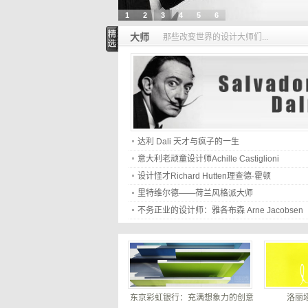
1
2
3
4
5
6
大师
那些改变世界的设计大师们...
达利 Dali 天才与疯子的一生
意大利老顽童设计师Achille Castiglioni
设计怪才Richard Hutten理查德·霍顿
里特维尔德——荷兰风格派大师
不务正业的设计师：雅各布森 Arne Jacobsen
东京彩虹银行：充满想象力的创意
洛丽