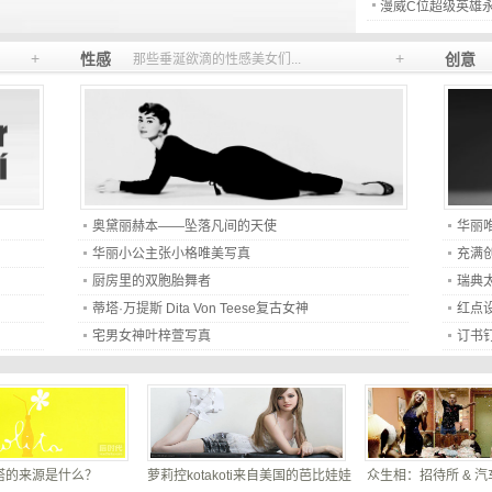
漫威C位超级英雄
+
+
性感
创意
那些垂涎欲滴的性感美女们...
奥黛丽赫本——坠落凡间的天使
华丽
华丽小公主张小格唯美写真
充满
厨房里的双胞胎舞者
瑞典太
蒂塔·万提斯 Dita Von Teese复古女神
红点设计
宅男女神叶梓萱写真
订书钉
塔的来源是什么？
萝莉控kotakoti来自美国的芭比娃娃
众生相：招待所 & 汽