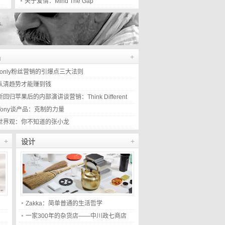
关于爱情：Mind The Gap
+
品
eonly粉丝营销的引爆点三大法则
认清趋势才能赚到钱
回归苹果后的内部演讲谈营销：Think Different
Tony谈产品：克制的力量
世界观：你不知道的张小龙
+
+
设计
Zakka：简单普通的生活哲学
一家300年的杂货店——中川政七商店