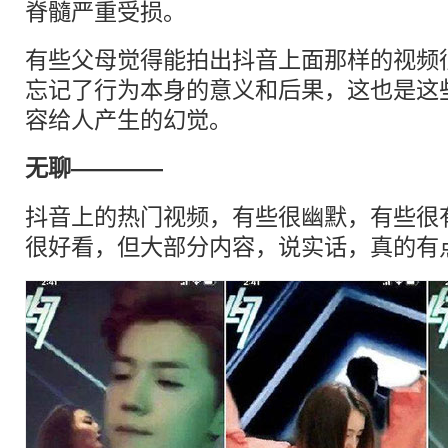
脊髓严重受损。
有些父母觉得能拍出抖音上面那样的视频
忘记了行为本身的意义和后果，这也是这些
容给人产生的幻觉。
无聊————
抖音上的热门视频，有些很幽默，有些很
很好看，但大部分内容，说实话，真的有