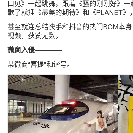
口见》一起跳舞，跟着《骚的刚刚好》一
歌了就插《最美的期待》和《PLANET》
甚至就连总结快手和抖音的热门BGM本
视频，获赞无数。
微商入侵————
某微商“喜提”和谐号。