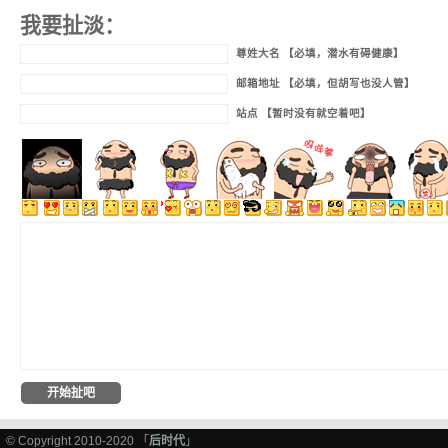
我要扯淡：
尊姓大名 【必填，潜水有碍健康】
邮箱地址 【必填，但胡写也没人管】
站点 【暂时没有就空着吧】
© Copyright 2010-2020 「
后时代
」