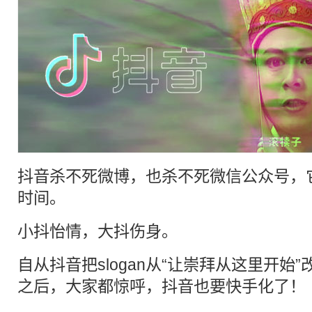
抖音
杀不死微博，也杀不死微信公众号，
时间。
小抖怡情，大抖伤身。
自从
抖音
把slogan从“让崇拜从这里开始
之后，大家都惊呼，
抖音
也要快手化了！