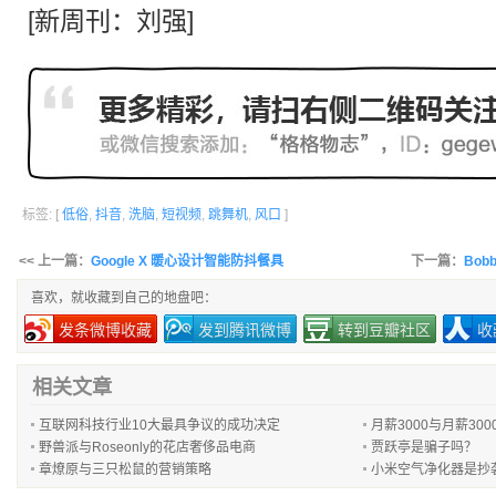
[新周刊：刘强]
标签: [
低俗
,
抖音
,
洗脑
,
短视频
,
跳舞机
,
风口
]
<< 上一篇：
Google X 暖心设计智能防抖餐具
下一篇：
Bobb
喜欢，就收藏到自己的地盘吧：
发条微博收藏
发到腾讯微博
转到豆瓣社区
收
相关文章
互联网科技行业10大最具争议的成功决定
月薪3000与月薪30
野兽派与Roseonly的花店奢侈品电商
贾跃亭是骗子吗？
章燎原与三只松鼠的营销策略
小米空气净化器是抄