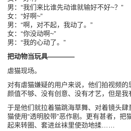
男：“我们来比谁先动谁就输好不好~？”
女：“好啊~”
男：“啊，对不起，我动了。”
女：“你没动啊~”
男：“我的心动了。”
把动物当玩具————
虐猫现场。
对有虐猫嫌疑的用户来说，他们拍视频的
颜值不够、没有创意、没有才艺，但是我
于是他们就拉着猫跳海草舞、对着镜头肆
猫使用“透明胶带”恶作剧。更有甚者，把
起来转圈、套进丝袜里使劲地揉……