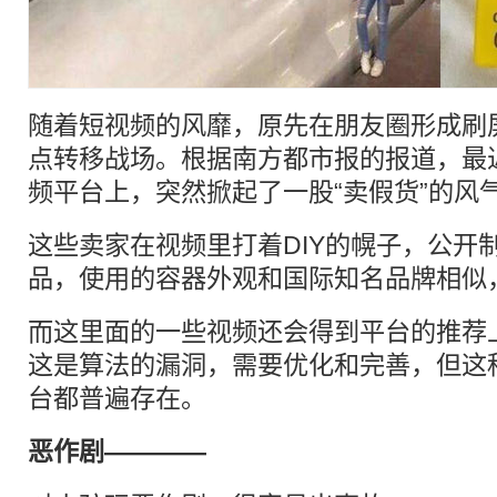
随着短视频的风靡，原先在朋友圈形成刷
点转移战场。根据南方都市报的报道，最
频平台上，突然掀起了一股“卖假货”的风
这些卖家在视频里打着DIY的幌子，公开
品，使用的容器外观和国际知名品牌相似
而这里面的一些视频还会得到平台的推荐
这是算法的漏洞，需要优化和完善，但这
台都普遍存在。
恶作剧————