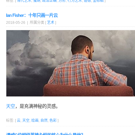
标签: [
当代艺术
,
戛纳
,
政治正确
,
方形
,
行为艺术
,
道德
,
金棕榈
]
Ian Fisher：十年只画一片云
2018-05-26 | 所属分类 [
艺术
]
天空
，是充满神秘的灵感。
标签: [
云
,
天空
,
绘画
,
自然
,
色彩
]