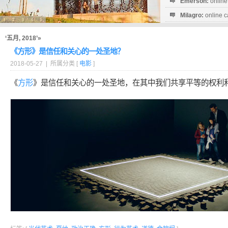
Emerson:
online
Milagro:
online c
Esperanza:
sofo
startguthaben...
‘五月, 2018’»
《方形》是信任和关心的一处圣地？
2018-05-27 | 所属分类 [
电影
]
《
方形
》是信任和关心的一处圣地，在其中我们共享平等的权利