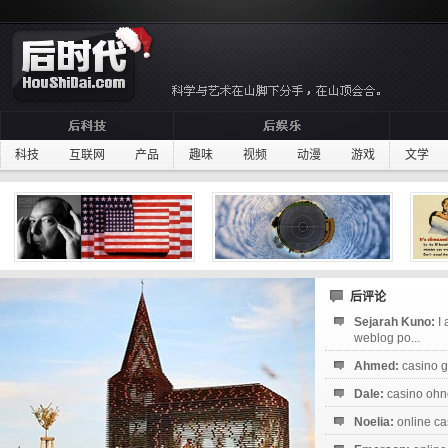
科技
互联网
产品
趣味
视频
动漫
游戏
文学
后评论
Sejarah Kuno:
I
weblog po...
Ahmed:
casino g
Dale:
casino ohne
Noelia:
online ca