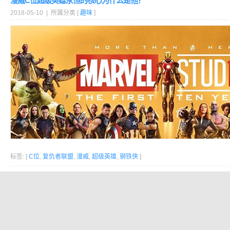
漫威C位超级英雄永恒的核心为什么是他？
2018-05-10 | 所属分类 [
趣味
]
标签: [
C位
,
复仇者联盟
,
漫威
,
超级英雄
,
钢铁侠
]