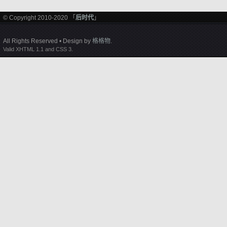
© Copyright 2010-2020 「
后时代
」
All Rights Reserved • Design by
格格物
.
Valid XHTML 1.1 and CSS 3.