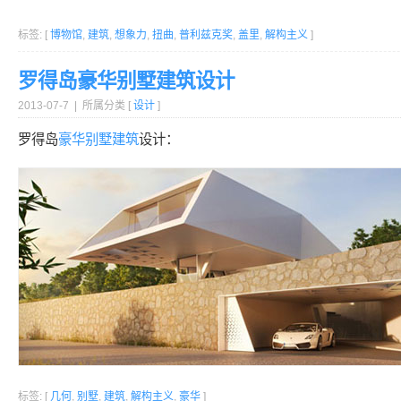
标签: [
博物馆
,
建筑
,
想象力
,
扭曲
,
普利兹克奖
,
盖里
,
解构主义
]
罗得岛豪华别墅建筑设计
2013-07-7 | 所属分类 [
设计
]
罗得岛
豪华
别墅
建筑
设计：
标签: [
几何
,
别墅
,
建筑
,
解构主义
,
豪华
]