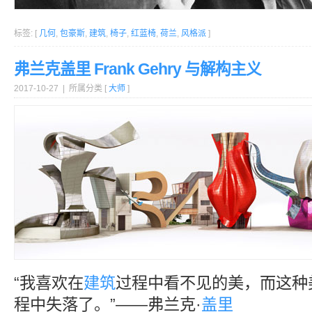
标签: [
几何
,
包豪斯
,
建筑
,
椅子
,
红蓝椅
,
荷兰
,
风格派
]
弗兰克盖里 Frank Gehry 与解构主义
2017-10-27 | 所属分类 [
大师
]
“我喜欢在
建筑
过程中看不见的美，而这种
程中失落了。”——弗兰克·
盖里