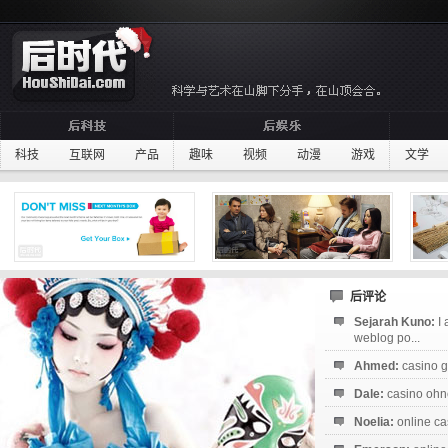
科技
互联网
产品
趣味
视频
动漫
游戏
文学
后评论
Sejarah Kuno:
I
weblog po...
Ahmed:
casino g
Dale:
casino ohne
Noelia:
online ca