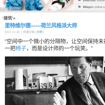
Emerson:
online
Milagro:
online c
Esperanza:
sofo
startguthaben...
‘建筑’»
里特维尔德——荷兰风格派大师
2017-11-29 | 所属分类 [
大师
]
“空间中一个微小的分隔物，让空间保持未
一把
椅子
，而是设计师的一个玩笑。”