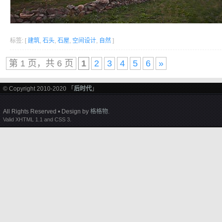
标签: [
建筑
,
石头
,
石屋
,
空间设计
,
自然
]
第 1 页，共 6 页
1
2
3
4
5
6
»
© Copyright 2010-2020 「
后时代
」
All Rights Reserved • Design by
格格物
.
Valid XHTML 1.1 and CSS 3.