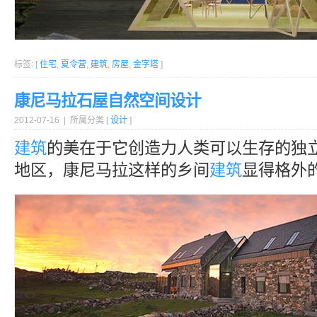
标签: [
住宅
,
夏令营
,
建筑
,
房屋
,
金字塔
]
康尼马拉石屋自然空间设计
2012-07-16 | 所属分类 [
设计
]
建筑
的美在于它创造力人类可以生存的独
地区，康尼马拉这样的乡间
建筑
显得格外