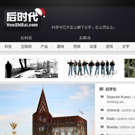
科技
互联网
产品
趣味
视频
动漫
游戏
文学
后评论
Sejarah Kuno:
I
weblog po...
Ahmed:
casino g
Dale:
casino ohne
Noelia:
online ca