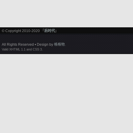
© Copyright 2010-2020 「
后时代
」
All Rights Reserved • Design by
格格物
.
Valid XHTML 1.1 and CSS 3.