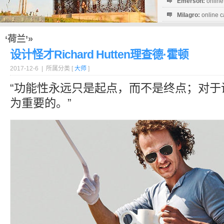
Emerson:
online
Milagro:
online c
Esperanza:
sofo
startguthaben...
‘荷兰’»
设计怪才Richard Hutten理查德·霍顿
2017-12-6 | 所属分类 [
大师
]
“功能性永远只是起点，而不是终点；对于
为重要的。”