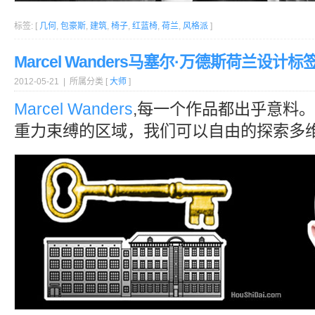
标签: [
几何
,
包豪斯
,
建筑
,
椅子
,
红蓝椅
,
荷兰
,
风格派
]
Marcel Wanders马塞尔·万德斯荷兰设计标
2012-05-21 | 所属分类 [
大师
]
Marcel Wanders
,每一个作品都出乎意料。
重力束缚的区域，我们可以自由的探索多维