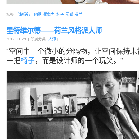
标签: [
创新设计
,
幽默
,
想象力
,
杯子
,
灵感
,
荷兰
]
里特维尔德——荷兰风格派大师
2017-11-29 | 所属分类 [
大师
]
“空间中一个微小的分隔物，让空间保持未
一把
椅子
，而是设计师的一个玩笑。”