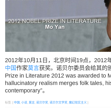
2012年10月11日，北京时间19点，2012
中国
作家
莫言
获奖。诺贝尔委员会给其的颁奖词
Prize in Literature 2012 was awarded to 
hallucinatory realism merges folk tales, hi
contemporary”。
标签: [
中国
,
小说
,
莫言
,
诺贝尔奖
,
诺贝尔文学奖
,
魔幻现实主义
]