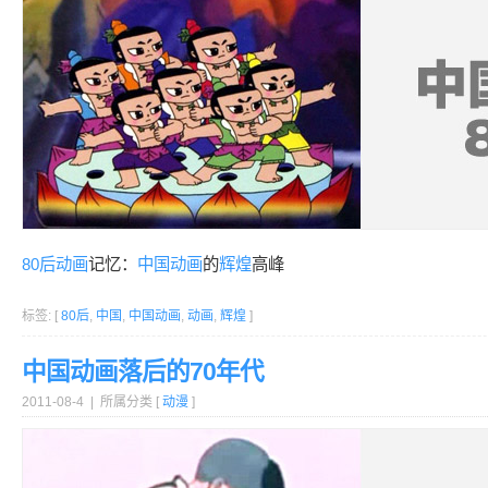
80后
动画
记忆：
中国
动画
的
辉煌
高峰
标签: [
80后
,
中国
,
中国动画
,
动画
,
辉煌
]
中国动画落后的70年代
2011-08-4 | 所属分类 [
动漫
]