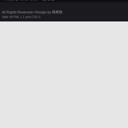
All Rights Reserved • Design by
格格物
.
Valid XHTML 1.1 and CSS 3.