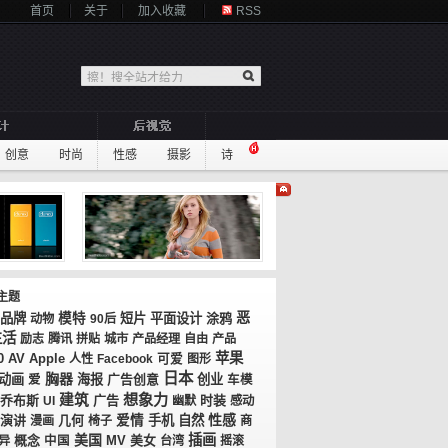
首页
关于
加入收藏
RSS
创意
时尚
性感
摄影
诗
主题
恶
品牌
模特
短片
平面设计
涂鸦
动物
90后
生活
励志
腾讯
拼贴
城市
产品经理
自由
产品
苹果
0
AV
Apple
人性
Facebook
可爱
图形
日本
胸器
动画
海报
广告创意
创业
爱
车模
想象力
建筑
乔布斯
广告
时装
UI
幽默
感动
性感
演讲
几何
爱情
手机
自然
漫画
椅子
商
美国
插画
概念
MV
美女
异
中国
台湾
摇滚