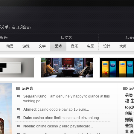
动漫
游戏
文学
艺术
音乐
电影
设计
大师
后评论
后
另类
Sejarah Kuno:
I am genuinely happy to glance at this
搞
weblog po...
top1
Ahmed:
casino google pay ab 15 euro...
创新
Dale:
casino ohne limit mastercard einzahlung...
嫩模
营销
Noelia:
online casino 2 euro paysafecard...
业
诡