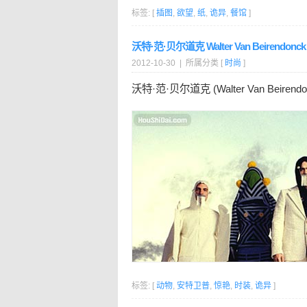
标签: [
插图
,
欲望
,
纸
,
诡异
,
餐馆
]
沃特·范·贝尔道克 Walter Van Beirend
2012-10-30 | 所属分类 [
时尚
]
沃特·范·贝尔道克 (Walter Van Beirendo
标签: [
动物
,
安特卫普
,
惊艳
,
时装
,
诡异
]