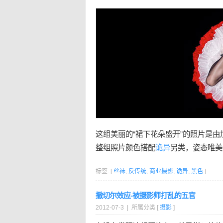
这组美丽的“裙下花朵盛开”的照片是由加拿大摄影
整组照片颜色搭配
诡异
另类，姿态唯美
标签: [
丝袜
,
反传统
,
商业摄影
,
诡异
,
黑色
]
撒切尔效应-被摄影师打乱的五官
2012-07-3 | 所属分类 [
摄影
]