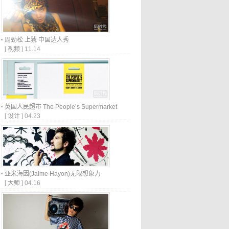
周劲松 上猇 中国达人秀
[
视频
]
11.14
英国人民超市 The People’s Supermarket
[
设计
]
04.23
亚米海因(Jaime Hayon)无限想象力
[
大师
]
04.16