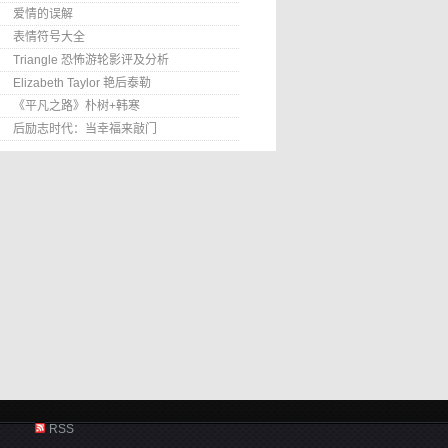
爱情的误解
表情符号大全
Triangle 恐怖游轮影评及分析
Elizabeth Taylor 艳后泰勒
《平凡之路》朴树+韩寒
后励志时代：当幸福来敲门
RSS