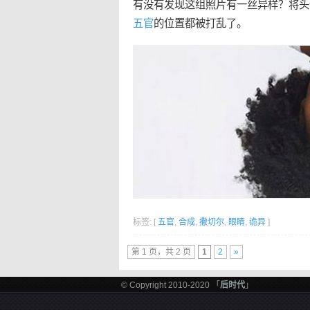
有没有发现这组照片有一丝异样？将头
五官
的位置都被打乱了。
标签: [
五官
,
合成
,
撒切尔
,
眼睛
,
诡异
]
第 1 页，共 2 页
1
2
»
© Copyright 2010-2020 「
后时代
」