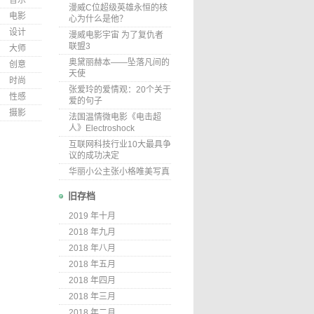
音乐
漫威C位超级英雄永恒的核
电影
心为什么是他？
设计
漫威电影宇宙 为了复仇者
联盟3
大师
奥黛丽赫本——坠落凡间的
创意
天使
时尚
张爱玲的爱情观：20个关于
性感
爱的句子
摄影
法国温情微电影《电击超
人》Electroshock
互联网科技行业10大最具争
议的成功决定
华丽小公主张小格唯美写真
旧存档
2019 年十月
2018 年九月
2018 年八月
2018 年五月
2018 年四月
2018 年三月
2018 年二月