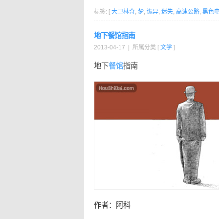
标签: [
大卫林奇
,
梦
,
诡异
,
迷失
,
高速公路
,
黑色
地下餐馆指南
2013-04-17 | 所属分类 [
文学
]
地下
餐馆
指南
作者：阿科