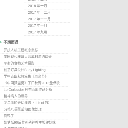
2018 年一月
2017 年十二月
2017 年十一月
2017 年十月
2017 年九月
不期而遇
罗技人机工程概念鼠标
美国现代建筑大师菲利浦约翰逊
平衡的食物艺术摄影
创意灯具设计Buoy Lighting
里柯克幽默短篇集《母亲节》
《中国梦里见》子曰秋野2013盘点歌
Le Corbusier 柯布西耶作品分析
精神病人的世界
少年派的奇幻漂流（Life of Pi）
ps技巧摄影后期图像处理
倒鸭子
黎梦恬90后萝莉萌神教主狐狸妹妹