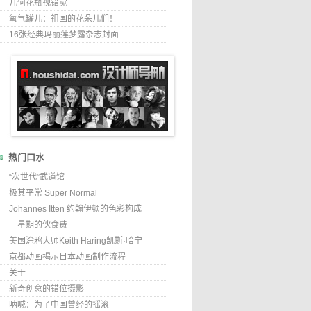
几何花瓶视错觉
氧气罐儿：祖国的花朵儿们！
16张经典玛丽莲梦露杂志封面
热门口水
“次世代”武道馆
极其平常 Super Normal
Johannes Itten 约翰伊顿的色彩构成
一星期的伙食费
美国涂鸦大师Keith Haring凯斯·哈宁
京都动画揭示日本动画制作流程
关于
新奇创意的错位摄影
呐喊：为了中国曾经的摇滚