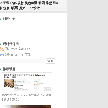
套图
ne
天籁
Logo
波普
黑色幽默
雕塑
标志
写真
工业设计
卡
观点
搞笑
时间生命
后时代订阅
通过rss阅读器订阅:
通过Email地址订阅:
推荐话题
即使变成甲壳虫卡夫卡还是进不去城堡
[
趣味
]
05.01