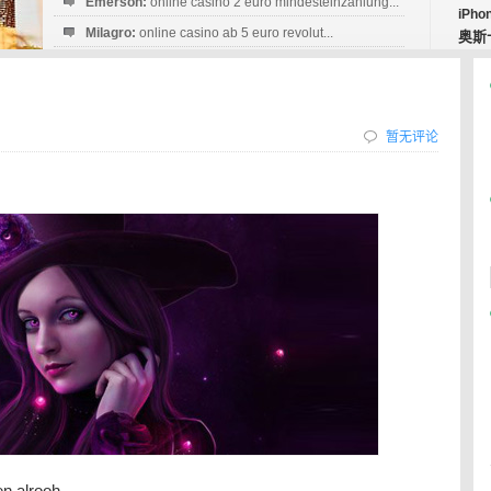
Emerson:
online casino 2 euro mindesteinzahlung...
iPho
Milagro:
online casino ab 5 euro revolut...
奥斯
Esperanza:
sofortüberweisung casino
startguthaben...
暂无评论
alrooh。