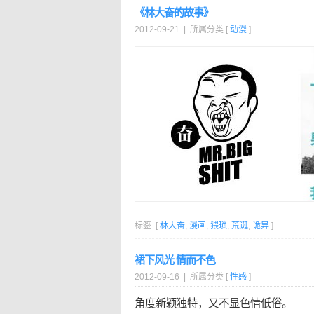
《林大奋的故事》
2012-09-21 | 所属分类 [
动漫
]
标签: [
林大奋
,
漫画
,
猥琐
,
荒诞
,
诡异
]
裙下风光 情而不色
2012-09-16 | 所属分类 [
性感
]
角度新颖独特，又不显色情低俗。