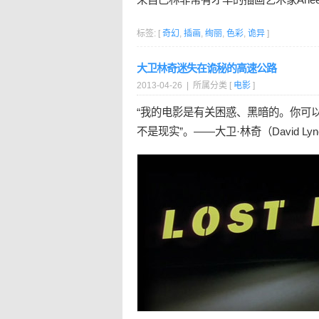
标签: [
奇幻
,
插画
,
绚丽
,
色彩
,
诡异
]
大卫林奇迷失在诡秘的高速公路
2013-04-26 | 所属分类 [
电影
]
“我的电影是有关困惑、黑暗的。你可
不是现实”。——大卫·林奇（David Lyn