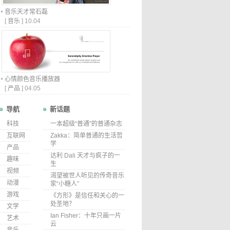
音乐天才常石磊
[
音乐
]
10.04
心情颜色音乐播放器
[
产品
]
04.05
导航
新话题
科技
一本超级“普通”的普通杂志
互联网
Zakka：简单普通的生活哲
学
产品
达利 Dali 天才与疯子的一
趣味
生
视频
渴望被世人听见的传奇音乐
动漫
家“小糖人”
游戏
《方形》是信任和关心的一
处圣地？
文学
Ian Fisher：十年只画一片
艺术
云