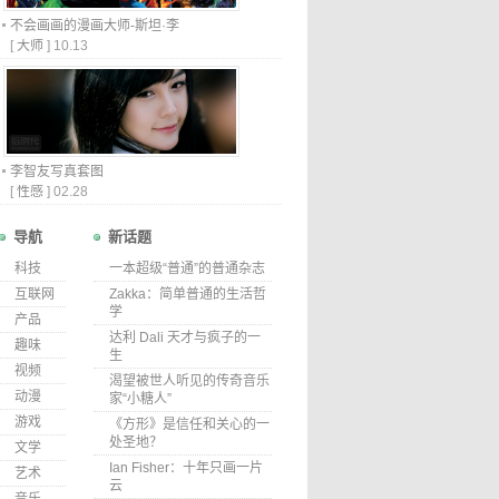
不会画画的漫画大师-斯坦·李
[
大师
]
10.13
李智友写真套图
[
性感
]
02.28
导航
新话题
科技
一本超级“普通”的普通杂志
互联网
Zakka：简单普通的生活哲
学
产品
达利 Dali 天才与疯子的一
趣味
生
视频
渴望被世人听见的传奇音乐
动漫
家“小糖人”
游戏
《方形》是信任和关心的一
处圣地？
文学
Ian Fisher：十年只画一片
艺术
云