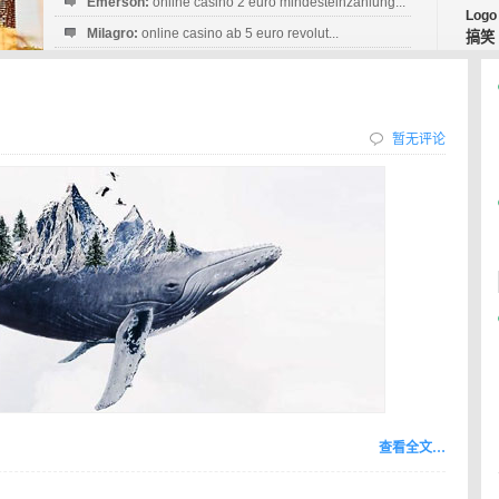
Emerson:
online casino 2 euro mindesteinzahlung...
Logo
Milagro:
online casino ab 5 euro revolut...
搞笑
Esperanza:
sofortüberweisung casino
startguthaben...
暂无评论
查看全文…