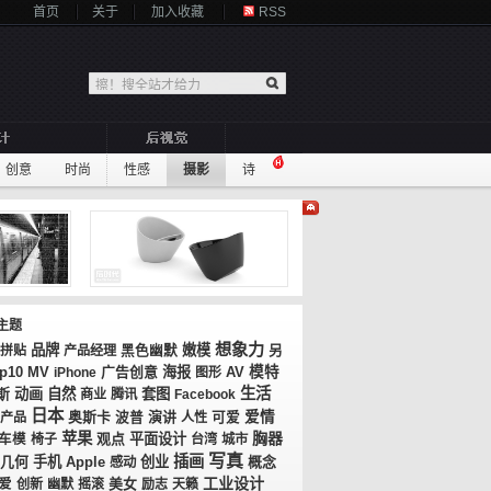
首页
关于
加入收藏
RSS
创意
时尚
性感
摄影
诗
主题
想象力
品牌
嫩模
拼贴
产品经理
黑色幽默
另
op10
MV
广告创意
海报
AV
模特
iPhone
图形
生活
斯
动画
自然
套图
商业
腾讯
Facebook
日本
奥斯卡
演讲
爱情
产品
波普
人性
可爱
苹果
胸器
观点
平面设计
车模
椅子
台湾
城市
写真
插画
几何
手机
创业
概念
Apple
感动
工业设计
美女
爱
创新
幽默
摇滚
励志
天籁