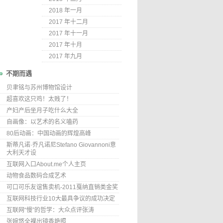
2018 年一月
2017 年十二月
2017 年十一月
2017 年十月
2017 年九月
不期而遇
贝聿铭与苏州博物馆设计
超喜欢这只鸡！太贱了！
产妇产后坐月子吃什么大全
自画像：以艺术的名义嗑药
80后动画：中国动画的辉煌高峰
斯蒂凡诺·乔凡诺尼Stefano Giovannoni意
大利天才设
互联网入口About.me个人主页
动物食品数码合成艺术
可口可乐友谊售卖机-2011戛纳直销类金奖
互联网科技行业10大最具争议的成功决定
互联网“慢”的哲学：大众点评张涛
张婉悠全裸出镜香艳照