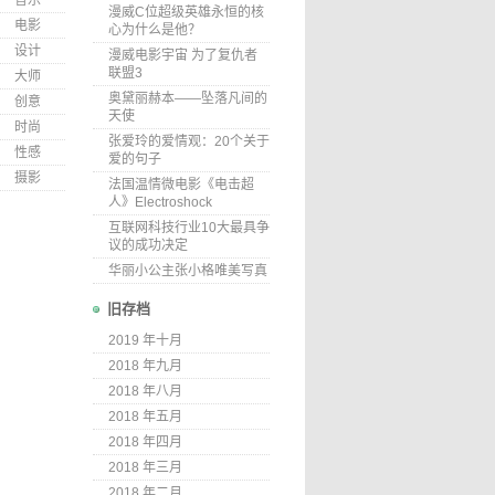
音乐
漫威C位超级英雄永恒的核
电影
心为什么是他？
设计
漫威电影宇宙 为了复仇者
联盟3
大师
奥黛丽赫本——坠落凡间的
创意
天使
时尚
张爱玲的爱情观：20个关于
性感
爱的句子
摄影
法国温情微电影《电击超
人》Electroshock
互联网科技行业10大最具争
议的成功决定
华丽小公主张小格唯美写真
旧存档
2019 年十月
2018 年九月
2018 年八月
2018 年五月
2018 年四月
2018 年三月
2018 年二月