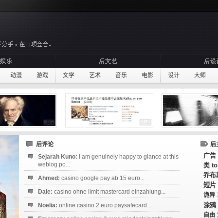
动漫
游戏
文学
艺术
音乐
电影
设计
大师
后评论
后
广告
Sejarah Kuno:
I am genuinely happy to glance at this
weblog po...
t
类
乔布
Ahmed:
casino google pay ab 15 euro...
短片
Dale:
casino ohne limit mastercard einzahlung...
诡异
涂鸦
Noelia:
online casino 2 euro paysafecard...
自由