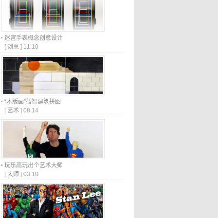
迷宫手表概念创意设计
[
创意
]
11.10
“木版画”益智建筑拼图
[
艺术
]
08.14
玩乐高玩出个艺术大师
[
大师
]
03.10