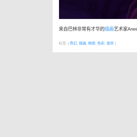
来自巴林非常有才华的
插画
艺术家Aneen
标签: [
奇幻
,
插画
,
绚丽
,
色彩
,
诡异
]