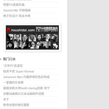
明星PS恶搞名画
Sacred Mtn 华丽插画
椅子的设计-铁丝木椅
热门口水
“次世代”武道馆
极其平常 Super Normal
Johannes Itten 约翰伊顿的色彩构成
一星期的伙食费
美国涂鸦大师Keith Haring凯斯·哈宁
京都动画揭示日本动画制作流程
关于
新奇创意的错位摄影