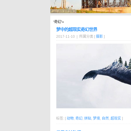
‘奇幻’»
梦中的超现实奇幻世界
2017-11-10 | 所属分类 [
摄影
]
标签: [
动物
,
奇幻
,
拼贴
,
梦境
,
自然
,
超现实
]