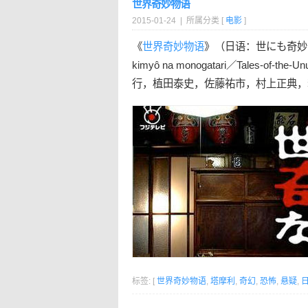
世界奇妙物语
2015-01-24 | 所属分类 [
电影
]
《
世界奇妙物语
》（日语：世にも奇妙
kimyô na monogatari／Tales-
行，植田泰史，佐藤祐市，村上正典，
标签: [
世界奇妙物语
,
塔摩利
,
奇幻
,
恐怖
,
悬疑
,