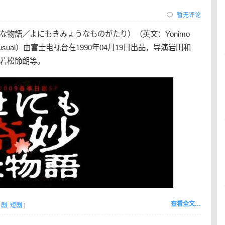
暂无评论
な物語／よにもきみょうなものがたり）（英文：Yonimo
of-the-Unusual）由富士电视台在1990年04月19日出品，导演岩田和
若松節朗等。
查看全文…
日剧
,
短剧
]