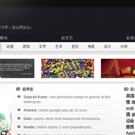
动漫
游戏
文学
艺术
音乐
电影
设计
大师
后评论
后
美国
Sejarah Kuno:
I am genuinely happy to glance at this
weblog po...
情
90后
Ahmed:
casino google pay ab 15 euro...
搞
Dale:
casino ohne limit mastercard einzahlung...
动画
嫩模
Noelia:
online casino 2 euro paysafecard...
Appl