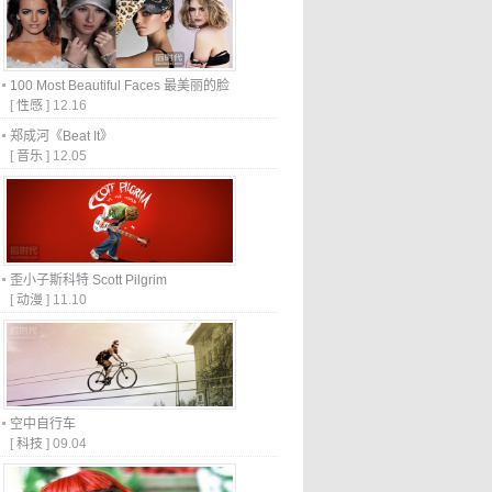
100 Most Beautiful Faces 最美丽的脸
[
性感
]
12.16
郑成河《Beat It》
[
音乐
]
12.05
歪小子斯科特 Scott Pilgrim
[
动漫
]
11.10
空中自行车
[
科技
]
09.04