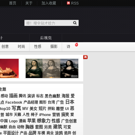
首页
关于
加入收藏
RSS
创意
时尚
性感
摄影
诗
主题
插画
演讲
海报
爱
感动
腾讯
标志
黑色幽默
日本
观点
广告
Facebook
产品经理
图形
台湾
写真
恶
top10
MV
美女
短片
拼贴
雕塑
UI
搞笑
波普
城市
天籁
人性
椅子
iPhone
营销
爱
想象力
苹果
性感
广告创意
中国
Logo
漫画
胸器
建筑
套图
幽默
自由
动物
另类
可爱
平面设计
品牌
涂鸦
e
产品
车模
商业
诡异
创