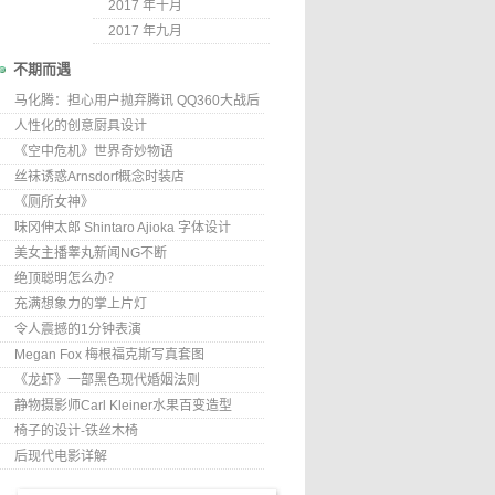
2017 年十月
2017 年九月
不期而遇
马化腾：担心用户抛弃腾讯 QQ360大战后
人性化的创意厨具设计
《空中危机》世界奇妙物语
丝袜诱惑Arnsdorf概念时装店
《厕所女神》
味冈伸太郎 Shintaro Ajioka 字体设计
美女主播睾丸新闻NG不断
绝顶聪明怎么办？
充满想象力的掌上片灯
令人震撼的1分钟表演
Megan Fox 梅根福克斯写真套图
《龙虾》一部黑色现代婚姻法则
静物摄影师Carl Kleiner水果百变造型
椅子的设计-铁丝木椅
后现代电影详解