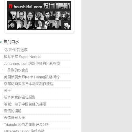
热门口水
“次世代”武道馆
极其平常 Super Normal
Johannes Itten 约翰伊顿的色彩构成
一星期的伙食费
美国涂鸦大师Keith Haring凯斯·哈宁
京都动画揭示日本动画制作流程
关于
新奇创意的错位摄影
呐喊：为了中国曾经的摇滚
爱情的误解
表情符号大全
Triangle 恐怖游轮影评及分析
Elizabeth Taylor 艳后泰勒