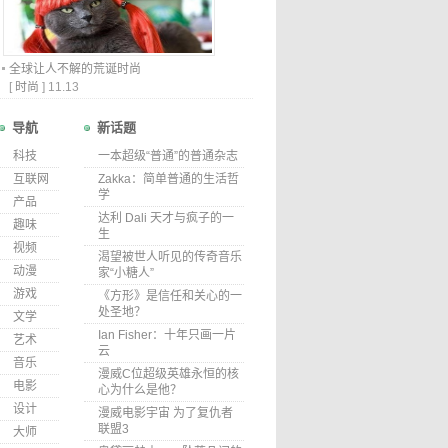
全球让人不解的荒诞时尚
[
时尚
]
11.13
导航
新话题
科技
一本超级“普通”的普通杂志
互联网
Zakka：简单普通的生活哲
学
产品
达利 Dali 天才与疯子的一
趣味
生
视频
渴望被世人听见的传奇音乐
动漫
家“小糖人”
游戏
《方形》是信任和关心的一
处圣地？
文学
Ian Fisher：十年只画一片
艺术
云
音乐
漫威C位超级英雄永恒的核
电影
心为什么是他？
设计
漫威电影宇宙 为了复仇者
联盟3
大师