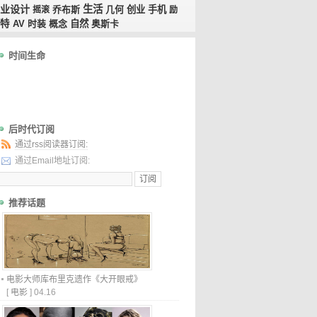
业设计
生活
乔布斯
几何
创业
手机
摇滚
励
特
AV
时装
概念
自然
奥斯卡
时间生命
后时代订阅
通过rss阅读器订阅:
通过Email地址订阅:
推荐话题
电影大师库布里克遗作《大开眼戒》
[
电影
]
04.16