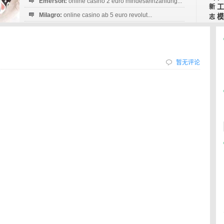
Emerson:
online casino 2 euro mindesteinzahlung...
工
新
Milagro:
online casino ab 5 euro revolut...
模
志
Esperanza:
sofortüberweisung casino
startguthaben...
暂无评论