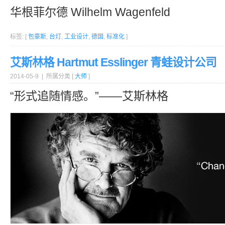
华根菲尔德 Wilhelm Wagenfeld
标签: [
包豪斯
,
台灯
,
工业设计
,
德国
,
标准化
]
艾斯林格 Hartmut Esslinger 青蛙设计公司
2014-05-9 | 所属分类 [
大师
]
“形式追随情感。”——艾斯林格