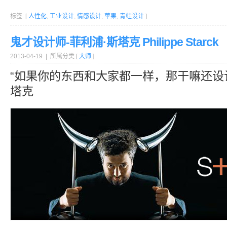
标签: [
人性化
,
工业设计
,
情感设计
,
苹果
,
青蛙设计
]
鬼才设计师-菲利浦·斯塔克 Philippe Starck
2013-04-19 | 所属分类 [
大师
]
“如果你的东西和大家都一样，那干嘛还设
塔克