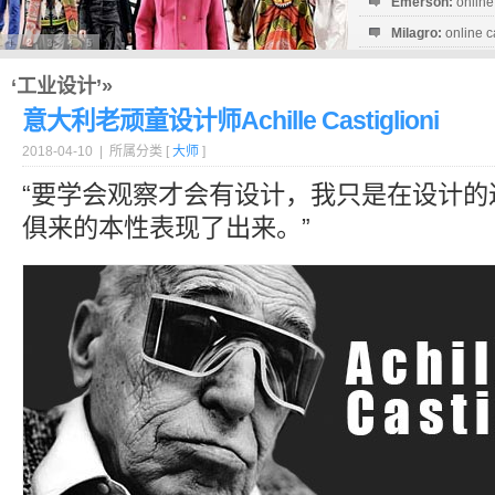
Emerson:
online
Milagro:
online c
Esperanza:
sofo
startguthaben...
‘工业设计’»
意大利老顽童设计师Achille Castiglioni
2018-04-10 | 所属分类 [
大师
]
“要学会观察才会有设计，我只是在设计的
俱来的本性表现了出来。”