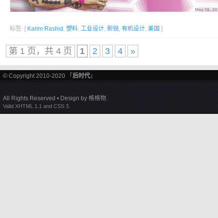
标签: [
Karim Rashid
,
塑料
,
工业设计
,
新锐
,
有机设计
,
美国
]
第 1 页，共 4 页
1
2
3
4
»
© Copyright 2010-2020 「
后时代
」
All Rights Reserved • Design by
格格物
.
Valid XHTML 1.1 and CSS 3.