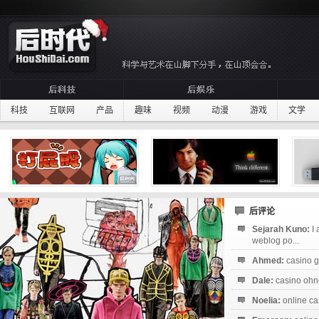
科技
互联网
产品
趣味
视频
动漫
游戏
文学
后评论
Sejarah Kuno:
I
weblog po...
Ahmed:
casino g
Dale:
casino ohne
Noelia:
online ca