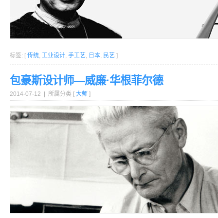
标签: [
传统
,
工业设计
,
手工艺
,
日本
,
民艺
]
包豪斯设计师—威廉·华根菲尔德
2014-07-12 | 所属分类 [
大师
]