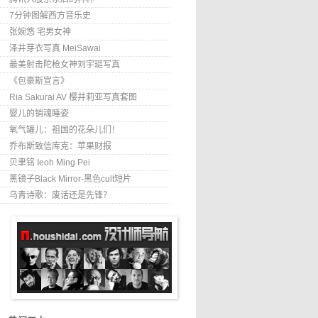
7分钟图解西方音乐史
张婉悠 宅男女神
泽井芽衣写真 MeiSawai
最美射击陀枪女神刘宇珽写真
《包豪斯宣言》
Ria Sakurai AV 樱井莉亚写真套图
婴儿的销魂睡姿
氧气罐儿：祖国的花朵儿们！
乔布斯致信库克：苹果财报
贝聿铭 Ieoh Ming Pei
黑镜子Black Mirror-黑色cult短片
乌青诗歌：废话还是先锋？