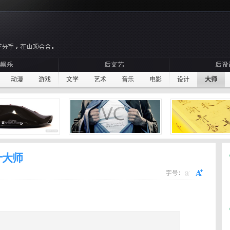
动漫
游戏
文学
艺术
音乐
电影
设计
大师
计大师