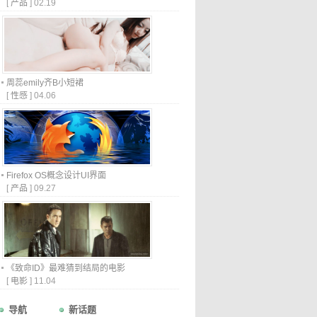
[
产品
]
02.19
周蕊emily齐B小短裙
[
性感
]
04.06
Firefox OS概念设计UI界面
[
产品
]
09.27
《致命ID》最难猜到结局的电影
[
电影
]
11.04
导航
新话题