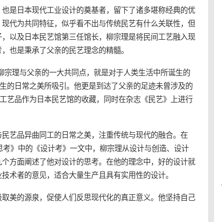
，也是日本现代工业设计的奠基者，留下了诸多堪称经典的优
、现代为共同特征，似乎看不出与
传统
民艺有什么关联性，但
子，以及日本民艺馆第三任馆长，柳宗理是将民间工艺融入现
考，也是秉承了父亲的民艺理念的精髓。
式。柳宗理与父亲的一大共同点，就是对于人类生活中所诞生的
产生的日常之美所吸引。他更是到达了父亲的足迹未曾涉及的
工艺
品作为日本民艺馆的收藏，同时在杂志《民艺》上进行
与民艺品异曲同工的日常之美，注重
传统
与现代的融合。在
与思考》中的《设计考》一文中，柳宗理从设计与创造、设计
九个方面阐述了他对设计的思考。在他的理念中，好的设计就
业技术者的意见，适合大量生产且具有实用性的设计。
汲取美的源泉，促使人们反思现代化的真正意义。他坚持自己