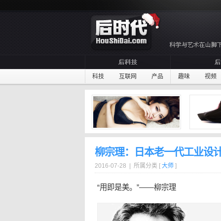
科技
互联网
产品
趣味
视频
柳宗理：日本老一代工业设
2016-07-28 | 所属分类 [
大师
]
“用即是美。”——柳宗理