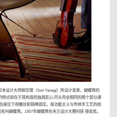
56年由日本设计大师柳宗理（Sori Yanagi）所设计发表，蝴蝶凳的
的特点就在于其构造的独具匠心:开头完全相同的两个部分通
处在座位下用螺丝和铜棒固定。是功能主义与传统
手工艺
的结
名叫蝴蝶凳。1957年蝴蝶凳在米兰设计大赛时获 得金奖。