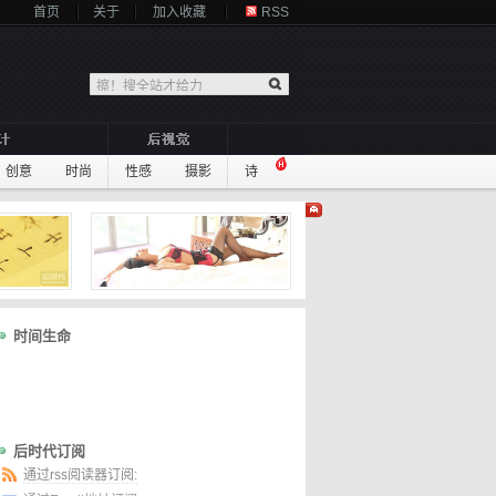
首页
关于
加入收藏
RSS
创意
时尚
性感
摄影
诗
时间生命
后时代订阅
通过rss阅读器订阅: