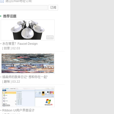
通过Email地址订阅:
推荐话题
水在哪里？Faucet Design
[
创意
]
02.03
插画师的脱单日记“ 想和你在一起”
[
趣味
]
03.22
Ribbon UI用户界面设计