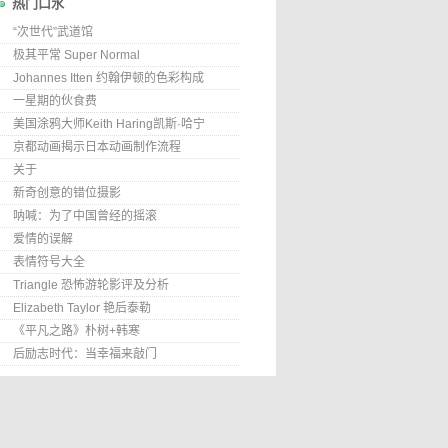
热门口水
“次世代”武道馆
极其平常 Super Normal
Johannes Itten 约翰伊顿的色彩构成
一星期的伙食费
美国涂鸦大师Keith Haring凯斯·哈宁
京都动画揭示日本动画制作流程
关于
新奇创意的错位摄影
呐喊：为了中国曾经的摇滚
爱情的误解
表情符号大全
Triangle 恐怖游轮影评及分析
Elizabeth Taylor 艳后泰勒
《平凡之路》朴树+韩寒
后励志时代：当幸福来敲门