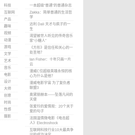
科技
一本超级“普通”的普通杂志
互联网
Zakka：简单普通的生活哲
学
产品
达利 Dali 天才与疯子的一
趣味
生
视频
渴望被世人听见的传奇音乐
动漫
家“小糖人”
游戏
《方形》是信任和关心的一
处圣地？
文学
Ian Fisher：十年只画一片
艺术
云
音乐
漫威C位超级英雄永恒的核
电影
心为什么是他？
设计
漫威电影宇宙 为了复仇者
联盟3
大师
奥黛丽赫本——坠落凡间的
创意
天使
时尚
张爱玲的爱情观：20个关于
性感
爱的句子
摄影
法国温情微电影《电击超
人》Electroshock
互联网科技行业10大最具争
议的成功决定