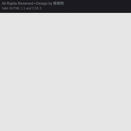
All Rights Reserved • Design by
格格物
.
Valid XHTML 1.1 and CSS 3.