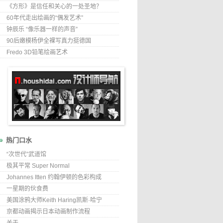
《方形》是信任和关心的一处圣地？
60年代走出绘画的“偶发艺术”
钟辰乐 “像乐器一样的声音”
90后嫩模杨伊全裸写真力挺德国
Fredo 3D铅笔绘画艺术
热门口水
“次世代”武道馆
极其平常 Super Normal
Johannes Itten 约翰伊顿的色彩构成
一星期的伙食费
美国涂鸦大师Keith Haring凯斯·哈宁
京都动画揭示日本动画制作流程