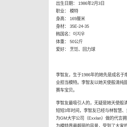
出生日期： 1986年2月3日
职业： 模特
身高： 169厘米
身材： 35E-24-35
韩国名：이지우
体重： 50公斤
爱好： 烹饪、回力球
李智友，生于1986年的她先是成名
业担当模特。李智友以她天使般清纯
赛车宝贝。
李智友最吸引人的，无疑是她天使般清
短短3年时间，李智友已经与林智慧
为GM大宇公司（Exxlan）做的代
为模特界最靓丽的风景，受到了大家的热