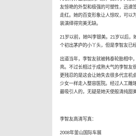
友惊艳的外型和极强的可塑性，迅速
走红。她的百变形象让人惊叹，可以
装演绎得完美无缺。
21岁以前，她叫李银美。21岁以后
个初出茅庐的小丫头，但是李智友已
出道当年，李智友就被韩泰轮胎相中
亮。不过长相过于成熟大气的李智友
更残忍的是这会让她失去很多代言机会
少女一样走入整容医院。经过人工雕琢
最吸引人的，无疑是她天使般清纯甜
李智友高清
写真
：
2008年釜山国际车展