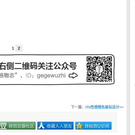
1
2
下一篇：
iTit性感情色鼠标设计
>>
转到豆瓣社区
收藏人人朋友
转帖到Q空间