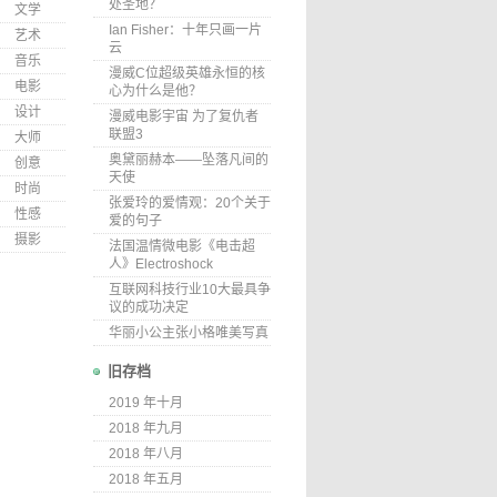
处圣地？
文学
Ian Fisher：十年只画一片
艺术
云
音乐
漫威C位超级英雄永恒的核
电影
心为什么是他？
设计
漫威电影宇宙 为了复仇者
联盟3
大师
奥黛丽赫本——坠落凡间的
创意
天使
时尚
张爱玲的爱情观：20个关于
性感
爱的句子
摄影
法国温情微电影《电击超
人》Electroshock
互联网科技行业10大最具争
议的成功决定
华丽小公主张小格唯美写真
旧存档
2019 年十月
2018 年九月
2018 年八月
2018 年五月