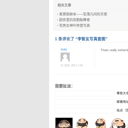
相关文章
奥黛丽赫本——坠落凡间的天使
厨房里的双胞胎舞者
宅男女神叶梓萱写真
1 条评论了 “李智友写真套图”
Jody
Thats really sehwrd
21 五月, 2011 2:45
我要扯淡：
尊姓大
邮箱地
站点 