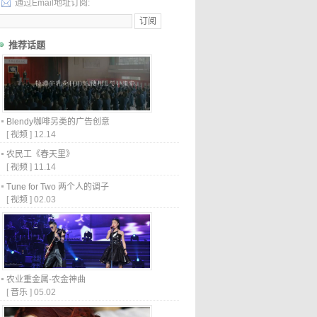
通过Email地址订阅:
推荐话题
Blendy咖啡另类的广告创意
[
视频
]
12.14
农民工《春天里》
[
视频
]
11.14
Tune for Two 两个人的调子
[
视频
]
02.03
农业重金属-农金神曲
[
音乐
]
05.02