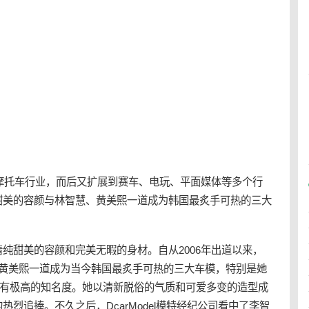
于摩托车行业，而后又扩展到赛车、电玩、平面媒体等多个行
甜美的容颜与林智慧、黄美熙一道成为韩国最炙手可热的三大
纯甜美的容颜和完美无暇的身材。自从2006年出道以来，
、黄美熙一道成为当今韩国最炙手可热的三大
车模
，特别是她
言拥有极高的知名度。她以清新脱俗的气质和可爱多变的造型成
烈追捧。不久之后，DcarModel模特经纪公司看中了李智