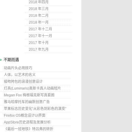
2018 年四月
2018 年三月
2018 年二月
2018 年一月
2017 年十二月
2017 年十一月
2017 年十月
2017 年九月
不期而遇
动画片头必用技巧
人体，以艺术的名义
接吻挎包的浪漫创意设计
灯具(Luminaris)奥斯卡真人动画短片
Megan Fox 梅根福克斯写真套图
雅马哈摩托车的幽默创意广告
苹果标志历史变化“从彩色到彩色的演变”
Firefox OS概念设计UI界面
AppStore历史进程及发展分析
《最后一班地铁》特吕弗的转折