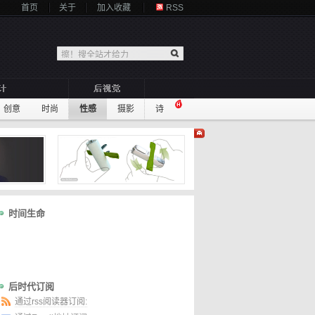
首页
关于
加入收藏
RSS
创意
时尚
性感
摄影
诗
时间生命
后时代订阅
通过rss阅读器订阅: