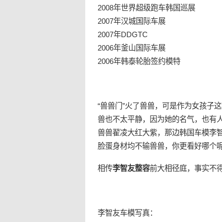
2008年世界超级跑车韩国巡展
2007年汉城国际车展
2007年DDGTC
2006年釜山国际车展
2006年韩泰轮胎签约模特
“兽兽门”火了兽兽，可是作为女孩子
兽也不太平静，因为她的名气，也有
兽兽翟凌大红大紫，那边韩国车模李智
脸蛋身材均不输兽兽，你更看好哪个
相传
李智友整容
前大相径庭，事实不
李智友车模写真：