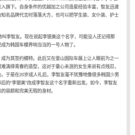
签入旗下。自身条件的优越加之公司造星经验丰富，智友迅速
为知名品牌代言时落落大方，也可以把学生装、女仆装、护士
，她叫李智友。现在说起李银美这个名字，可能没人还记得那
经成为韩国车模界响当当的一号人物了。
，成为其签约模特。此后又在釜山国际车展上让人眼前为之一
很难演绎青春的造型，这对于童心未泯的女生来说有点残忍，
。于是在20岁成人礼后，李智友毫不犹豫地像很多韩国少男
后的“李银美”改成李智友这个名字重新出发。如今，李智友
美的容颜和完美无瑕的身材。