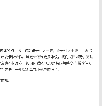
这种成名的手法，很难说是利大于弊，还是利大于弊。最近兽
人想要借位炒作。是更火还是更多争议，我们拭目以待。这边
友也不甘寂寞，被国内媒体冠之以“韩国兽兽”的车模李智友
呢？先送上一组爆乳黑衣小秘书的照片。
得而知。