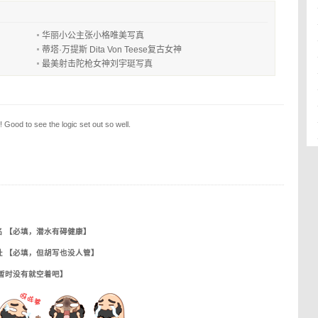
华丽小公主张小格唯美写真
蒂塔·万提斯 Dita Von Teese复古女神
最美射击陀枪女神刘宇珽写真
! Good to see the logic set out so well.
名 【必填，潜水有碍健康】
址 【必填，但胡写也没人管】
【暂时没有就空着吧】