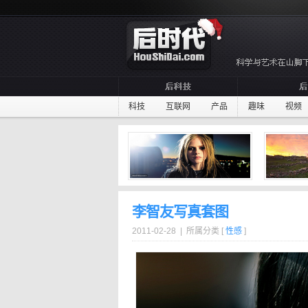
科技
互联网
产品
趣味
视频
李智友写真套图
2011-02-28 | 所属分类 [
性感
]