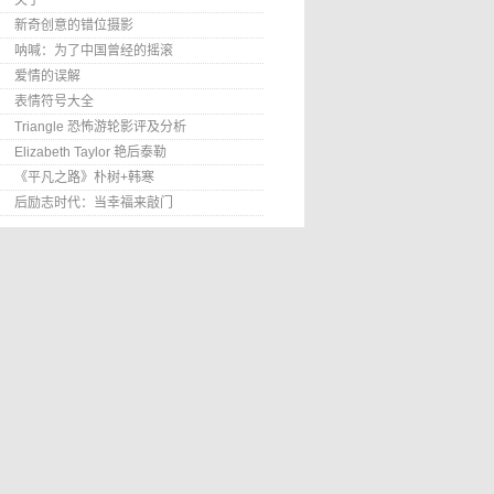
关于
新奇创意的错位摄影
呐喊：为了中国曾经的摇滚
爱情的误解
表情符号大全
Triangle 恐怖游轮影评及分析
Elizabeth Taylor 艳后泰勒
《平凡之路》朴树+韩寒
后励志时代：当幸福来敲门