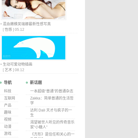
混血嫩模吴瑞娜最新性感写真
[
性感
]
05.12
生动可爱动物插画
[
艺术
]
08.12
导航
新话题
科技
一本超级“普通”的普通杂志
互联网
Zakka：简单普通的生活哲
学
产品
达利 Dali 天才与疯子的一
趣味
生
视频
渴望被世人听见的传奇音乐
动漫
家“小糖人”
游戏
《方形》是信任和关心的一