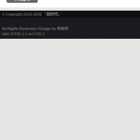
© Copyright 2010-2020 「
后时代
」
All Rights Reserved • Design by
格格物
.
Valid XHTML 1.1 and CSS 3.