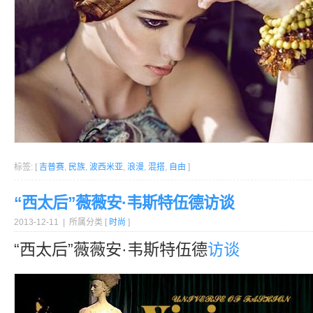
标签: [
吉普赛
,
民族
,
波西米亚
,
浪漫
,
混搭
,
自由
]
“西太后”薇薇安·韦斯特伍德访谈
2013-12-11 | 所属分类 [
时尚
]
“西太后”薇薇安·韦斯特伍德
访谈