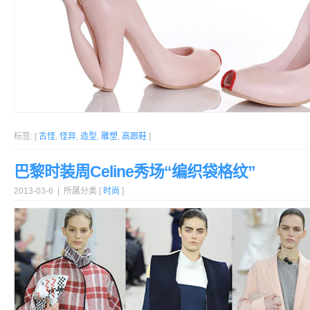
标签: [
古怪
,
怪异
,
造型
,
雕塑
,
高跟鞋
]
巴黎时装周Celine秀场“编织袋格纹”
2013-03-6 | 所属分类 [
时尚
]