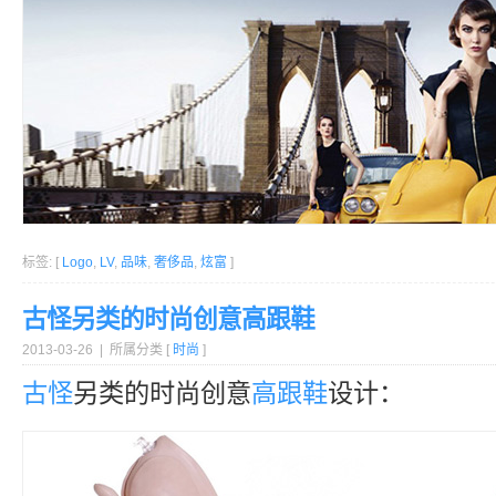
标签: [
Logo
,
LV
,
品味
,
奢侈品
,
炫富
]
古怪另类的时尚创意高跟鞋
2013-03-26 | 所属分类 [
时尚
]
古怪
另类的时尚创意
高跟鞋
设计：