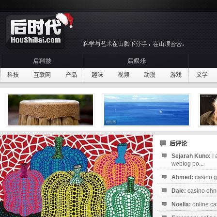
科技
互联网
产品
趣味
视频
动漫
游戏
文学
后评论
Sejarah Kuno:
I
weblog po...
Ahmed:
casino g
Dale:
casino ohne
Noelia:
online ca