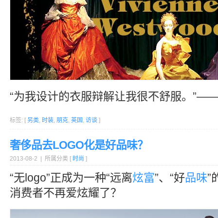
“为我设计的衣服辩解让我很不舒服。”—
标签: [
另类
,
时装
,
朋克
,
英国
,
访谈
]
奢侈品去LOGO化是好品味？
2013-08-2 | 所属分类 [
时尚
]
“无logo”正成为一种“远离
炫富
”、“好
品味
”
消费者不再爱炫耀了？