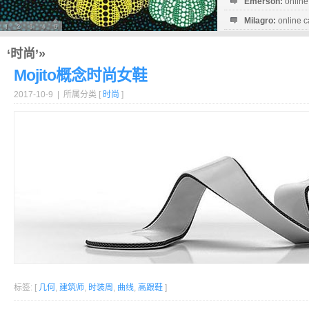
Emerson:
online
Milagro:
online c
Esperanza:
sofo
startguthaben...
‘时尚’»
Mojito概念时尚女鞋
2017-10-9 | 所属分类 [
时尚
]
标签: [
几何
,
建筑师
,
时装周
,
曲线
,
高跟鞋
]