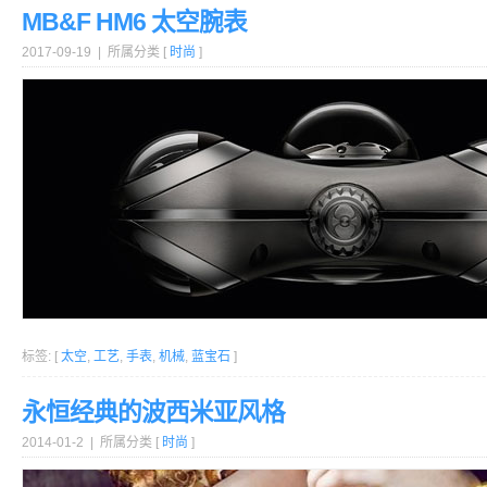
MB&F HM6 太空腕表
2017-09-19 | 所属分类 [
时尚
]
标签: [
太空
,
工艺
,
手表
,
机械
,
蓝宝石
]
永恒经典的波西米亚风格
2014-01-2 | 所属分类 [
时尚
]