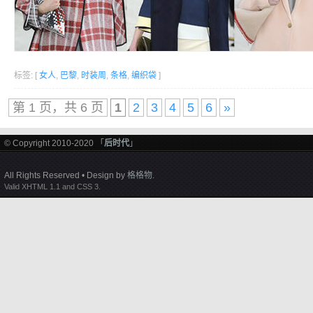
标签: [
女人
,
巴黎
,
时装周
,
条格
,
编织袋
]
第 1 页，共 6 页
1
2
3
4
5
6
»
© Copyright 2010-2020 「
后时代
」
All Rights Reserved • Design by
格格物
.
Valid XHTML 1.1 and CSS 3.