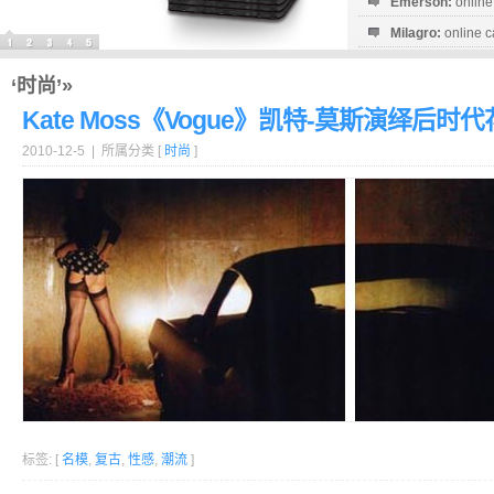
Emerson:
online
Milagro:
online c
Esperanza:
sofo
startguthaben...
‘时尚’»
Kate Moss《Vogue》凯特-莫斯演绎后时
2010-12-5 | 所属分类 [
时尚
]
标签: [
名模
,
复古
,
性感
,
潮流
]