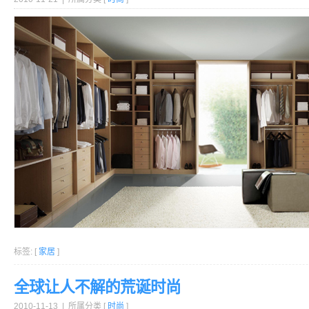
标签: [
家居
]
全球让人不解的荒诞时尚
2010-11-13 | 所属分类 [
时尚
]