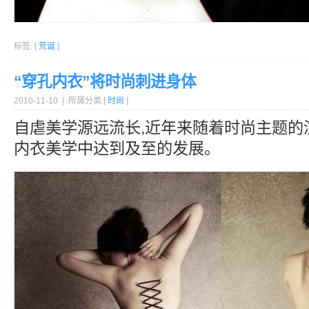
标签: [
荒诞
]
“穿孔内衣”将时尚刺进身体
2010-11-10 | 所属分类 [
时尚
]
自虐美学源远流长,近年来随着时尚主题的
内衣美学中达到及至的发展。