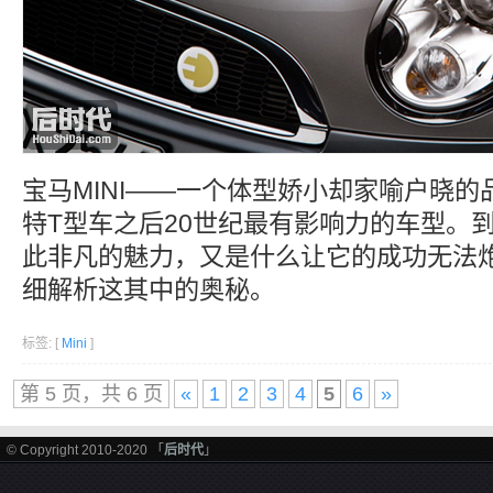
宝马MINI——一个体型娇小却家喻户晓
特T型车之后20世纪最有影响力的车型。
此非凡的魅力，又是什么让它的成功无法
细解析这其中的奥秘。
标签: [
Mini
]
第 5 页，共 6 页
«
1
2
3
4
5
6
»
© Copyright 2010-2020 「
后时代
」