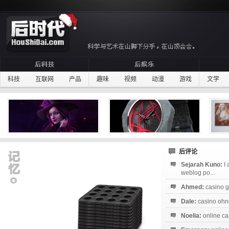
科技
互联网
产品
趣味
视频
动漫
游戏
文学
后评论
Sejarah Kuno:
I
weblog po...
Ahmed:
casino g
Dale:
casino ohne
Noelia:
online ca