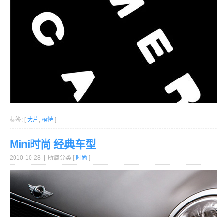
标签: [
大片
,
模特
]
Mini时尚 经典车型
2010-10-28 | 所属分类 [
时尚
]