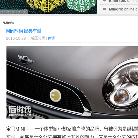
Emerson:
online
Milagro:
online c
Esperanza:
sofo
startguthaben...
‘Mini’»
Mini时尚 经典车型
2010-10-28 | 所属分类 [
时尚
]
宝马MINI——一个体型娇小却家喻户晓的品牌，曾被评为是继福
车型。到底是什么让它拥有如此非凡的魅力，又是什么让它的成