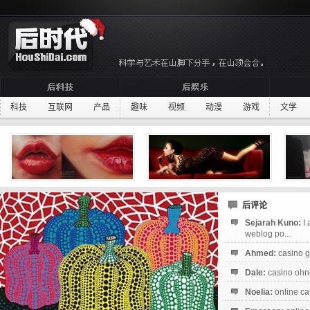
科技
互联网
产品
趣味
视频
动漫
游戏
文学
后评论
Sejarah Kuno:
I
weblog po...
Ahmed:
casino g
Dale:
casino ohne
Noelia:
online ca