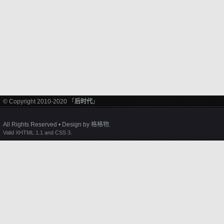
© Copyright 2010-2020 「
后时代
」
All Rights Reserved • Design by
格格物
.
Valid XHTML 1.1 and CSS 3.