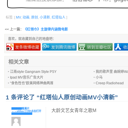
标签: [
MV
,
动画
,
原创
,
小清新
,
红塔仙人
]
<< 上一篇：
《红领巾》主旋律内涵微电影
喜欢，就收藏到自己的地盘吧：
发条微博收藏
发到腾讯微博
转到豆瓣社区
收
相关文章
江南style Gangnam Style PSY
我的歌声里 曲婉婷Wan
Ipad MV音乐广告大片
小马
“食色性也”欧美网络神曲两首
Creep Radiohead
1 条评论了 “红塔仙人原创动画MV小清新”
▇▇▇▇看黃片
大龄文艺女青年之歌M
→→a44aa.COM点击打开
▇▇▇▇▇▇▇▇