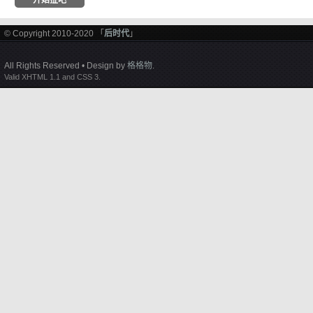
© Copyright 2010-2020 「
后时代
」
All Rights Reserved • Design by
格格物
.
Valid XHTML 1.1 and CSS 3.