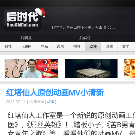
科技
互联网
产品
趣味
视频
动漫
游戏
文学
红塔仙人原创动画MV小清新
2012-07-11 | 所属分类 [
动漫
]
红塔仙人
工作室是一个新锐的
原创
动画
工
医》,《屌丝英雄》！,踏板小子,《苦B男青
女青年之歌》等，看看他们的
动画
MV
，