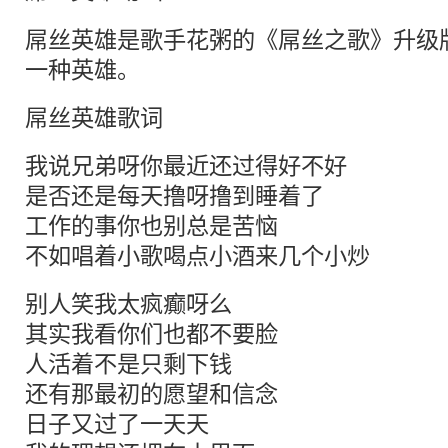
屌丝英雄是歌手花粥的《屌丝之歌》升级
一种英雄。
屌丝英雄歌词
我说兄弟呀你最近还过得好不好
是否还是每天撸呀撸到睡着了
工作的事你也别总是苦恼
不如唱着小歌喝点小酒来几个小炒
别人笑我太疯癫呀么
其实我看你们也都不要脸
人活着不是只剩下钱
还有那最初的愿望和信念
日子又过了一天天