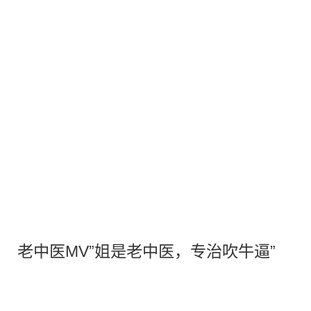
老中医
MV
”姐是老中医，专治吹牛逼”