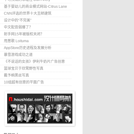
基于婴幼儿的商业模式网站-Citrus Lane
CNN评选的世界十大丑陋建筑
设计中的“不完美”
中文配音弱爆了？
射手网15年被版权关闭？
甩葱歌 Loituma
AppStore历史进程及发展分析
暴雪游戏成功之道
《不说话的女孩》伊利牛奶片广告创意
篮球宝贝于欣鹭野性写真
戴予桐黑丝写真
10组超有创意的平面广告