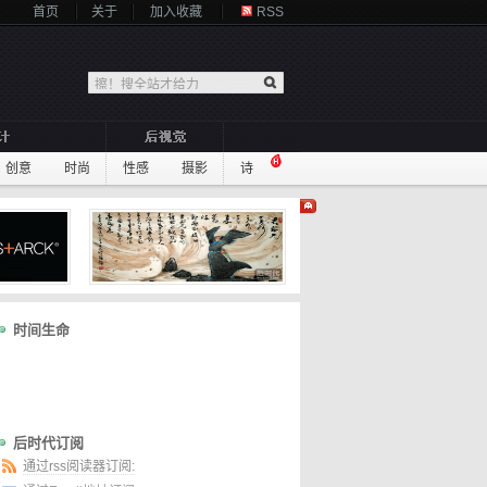
首页
关于
加入收藏
RSS
创意
时尚
性感
摄影
诗
时间生命
后时代订阅
通过rss阅读器订阅: