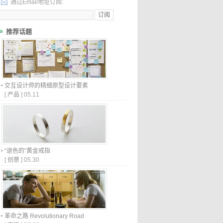
通过Email地址订阅:
推荐话题
交互设计师的精细原型设计要素
[
产品
]
05.11
“退色的”黄金戒指
[
创意
]
05.30
革命之路 Revolutionary Road