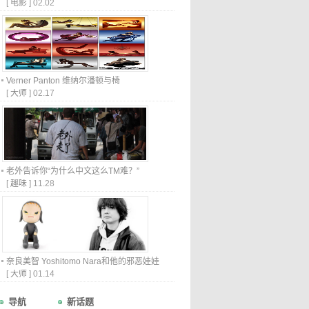
[
电影
]
02.02
Verner Panton 维纳尔潘顿与椅
[
大师
]
02.17
老外告诉你“为什么中文这么TM难？”
[
趣味
]
11.28
奈良美智 Yoshitomo Nara和他的邪恶娃娃
[
大师
]
01.14
导航
新话题