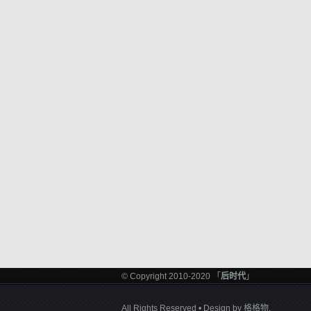
© Copyright 2010-2020 「
后时代
」
All Rights Reserved • Design by
格格物
.