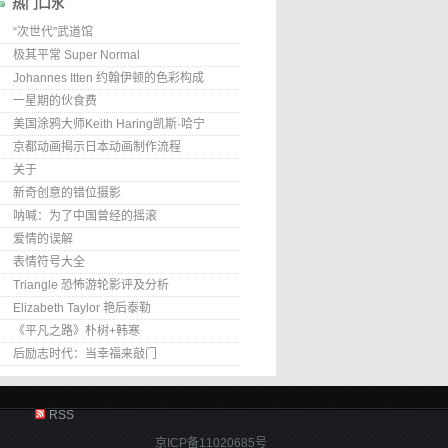
热门口水
“次世代”武道馆
极其平常 Super Normal
Johannes Itten 约翰伊顿的色彩构成
一星期的伙食费
美国涂鸦大师Keith Haring凯斯·哈宁
京都动画揭示日本动画制作流程
关于
新奇创意的错位摄影
呐喊：为了中国曾经的摇滚
爱情的误解
表情符号大全
Triangle 恐怖游轮影评及分析
Elizabeth Taylor 艳后泰勒
《平凡之路》朴树+韩寒
后励志时代：当幸福来敲门
RSS
京ICP备11020685号