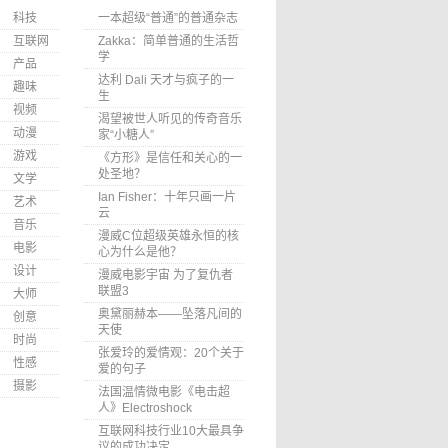
科技
一本超级“普通”的普通杂志
互联网
Zakka：简单普通的生活哲
学
产品
达利 Dali 天才与疯子的一
趣味
生
视频
渴望被世人听见的传奇音乐
动漫
家“小糖人”
游戏
《方形》是信任和关心的一
处圣地？
文学
Ian Fisher：十年只画一片
艺术
云
音乐
漫威C位超级英雄永恒的核
电影
心为什么是他？
设计
漫威电影宇宙 为了复仇者
联盟3
大师
奥黛丽赫本——坠落凡间的
创意
天使
时尚
张爱玲的爱情观：20个关于
性感
爱的句子
摄影
法国温情微电影《电击超
人》Electroshock
互联网科技行业10大最具争
议的成功决定