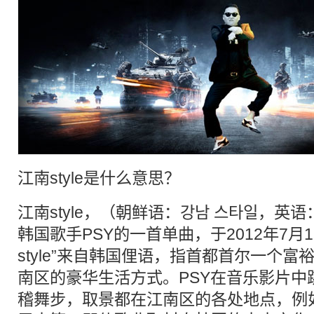
江南style
是什么意思？
江南style
，（朝鲜语：강남 스타일，英语：Ga
韩国
歌手
PSY
的一首单曲，于2012年7月
style”来自
韩国
俚语，指首都首尔一个富
南区的豪华生活方式。
PSY
在音乐影片中
稽舞步，取景都在江南区的各处地点，例