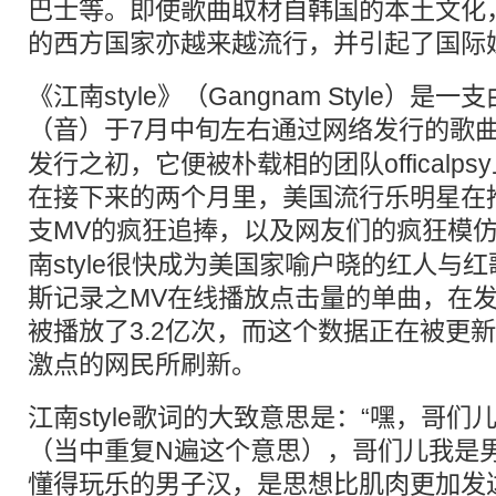
巴士等。即使歌曲取材自韩国的本土文化
的西方国家亦越来越流行，并引起了国际
《江南style》（Gangnam Style）
（音）于7月中旬左右通过网络发行的歌
发行之初，它便被朴载相的团队officalps
在接下来的两个月里，美国流行乐明星在推特（
支
MV
的疯狂追捧，以及网友们的疯狂模
南style很快成为美国家喻户晓的红人与
斯记录之MV在线播放点击量的单曲，在
被播放了3.2亿次，而这个数据正在被更
激点的网民所刷新。
江南style歌词的大致意思是：“嘿，哥
（当中重复N遍这个意思），哥们儿我是
懂得玩乐的男子汉，是思想比肌肉更加发