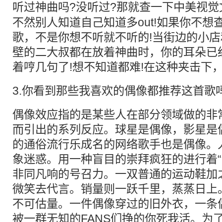
听过
神曲
吗?没听过?那就查一下中美视
不然别人知道自己知道多out!如果你不
歌，不是你想不听就不听的!当街边的小
壁的二大叔都在放着神曲时，你的耳朵已
着哼几句了!想不知道都难!在这种夹击下
3.你看到那些我喜欢的偶像都推荐这首歌
偶像效应指的是某些人在部分领域做的非
而引出的系列反应。球星是偶像，影星是
的通俗流行乐成名的网络歌手也是偶像。
象迷惑。用一种盲目的崇拜疯狂的进行着“
非同凡响的号召力。一双普通的运动鞋加
微笑去代言。销量则一跃千里，蒸蒸日上
不可估量。一件偶像穿过的旧外衣，一条
被一群无知的FANS们挣的你死我活。为