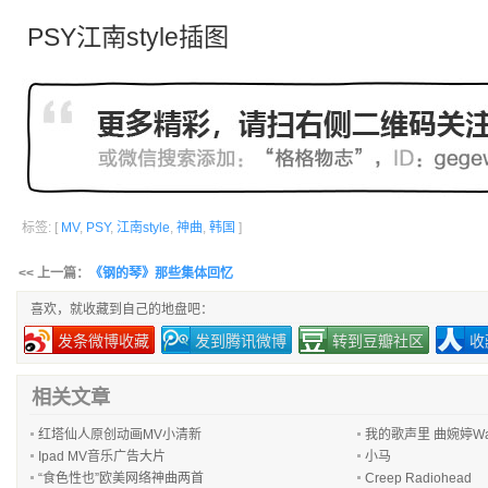
PSY江南style插图
标签: [
MV
,
PSY
,
江南style
,
神曲
,
韩国
]
<< 上一篇：
《钢的琴》那些集体回忆
喜欢，就收藏到自己的地盘吧：
发条微博收藏
发到腾讯微博
转到豆瓣社区
收
相关文章
红塔仙人原创动画MV小清新
我的歌声里 曲婉婷Wan
Ipad MV音乐广告大片
小马
“食色性也”欧美网络神曲两首
Creep Radiohead