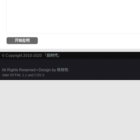
© Copyright 2010-2020 「
后时代
」
All Rights Reserved • Design by
格格物
.
Valid XHTML 1.1 and CSS 3.