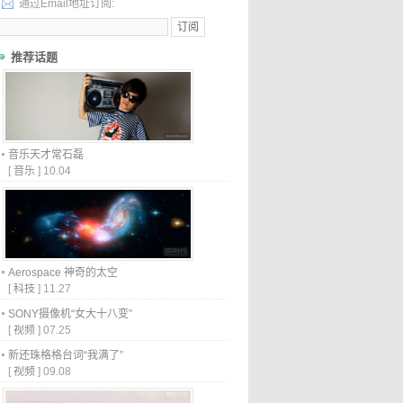
通过Email地址订阅:
推荐话题
音乐天才常石磊
[
音乐
]
10.04
Aerospace 神奇的太空
[
科技
]
11.27
SONY摄像机“女大十八变”
[
视频
]
07.25
新还珠格格台词“我满了”
[
视频
]
09.08