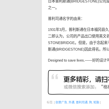
日本普利斯通(BRIDGESTONE)公
之一。
普利司通
名字的由来：
1931年3月，普利斯通在日本福冈县久
二郎认为，公司的产品出口使用英文名
STONEBRIDGE。但是，由于念起
斯通(BRIDGESTONE)因此得名
Designed to save lives.——好
标签: [
创意广告
,
外遇
,
普利司通
,
狗
,
轮胎
]