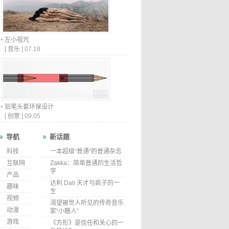
左小祖咒
[
音乐
]
07.18
铅笔头套环保设计
[
创意
]
09.05
导航
新话题
科技
一本超级“普通”的普通杂志
互联网
Zakka：简单普通的生活哲
学
产品
达利 Dali 天才与疯子的一
趣味
生
视频
渴望被世人听见的传奇音乐
动漫
家“小糖人”
游戏
《方形》是信任和关心的一