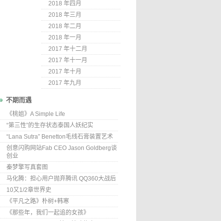
2018 年四月
2018 年三月
2018 年二月
2018 年一月
2017 年十二月
2017 年十一月
2017 年十月
2017 年九月
不期而遇
《桃姐》A Simple Life
“第三性”的生存状态泰国人妖纪实
“Lana Sutra” Benetton毛线石膏装置艺术
创意闪购网站Fab CEO Jason Goldberg谈
创业
秦梦擎写真套图
马化腾：担心用户抛弃腾讯 QQ360大战后
10又1/2章世界史
《平凡之路》朴树+韩寒
《那些年，我们一起追的女孩》