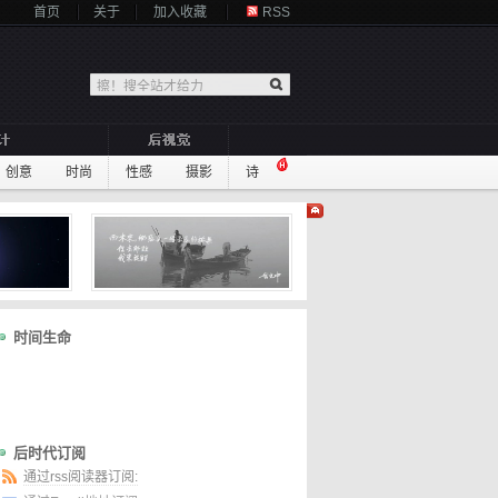
首页
关于
加入收藏
RSS
创意
时尚
性感
摄影
诗
时间生命
后时代订阅
通过rss阅读器订阅: