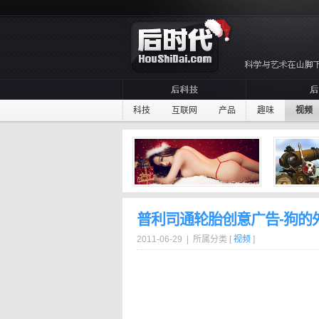
科技
互联网
产品
趣味
视频
普利司通轮胎创意广告-狗的
2011-06-29 | 所属分类 [
视频
]