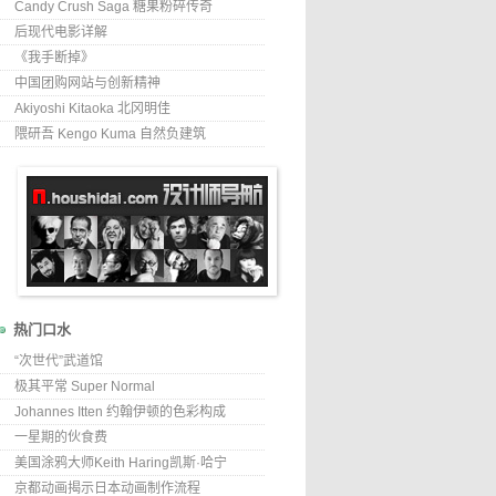
Candy Crush Saga 糖果粉碎传奇
后现代电影详解
《我手断掉》
中国团购网站与创新精神
Akiyoshi Kitaoka 北冈明佳
隈研吾 Kengo Kuma 自然负建筑
热门口水
“次世代”武道馆
极其平常 Super Normal
Johannes Itten 约翰伊顿的色彩构成
一星期的伙食费
美国涂鸦大师Keith Haring凯斯·哈宁
京都动画揭示日本动画制作流程