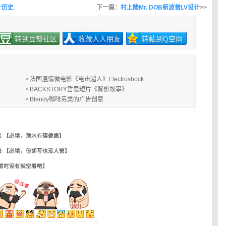
设计历史
下一篇：
村上隆Mr. DOB新波普LV设计
>>
转到豆瓣社区
收藏人人朋友
转帖到Q空间
法国温情微电影《电击超人》Electroshock
BACKSTORY哲思短片《背影故事》
Blendy咖啡另类的广告创意
名 【必填，潜水有碍健康】
址 【必填，但胡写也没人管】
【暂时没有就空着吧】