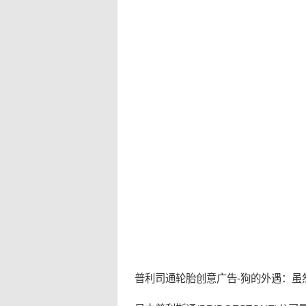
普利司通
轮胎
创意广告
-
狗
的
外遇
：虽