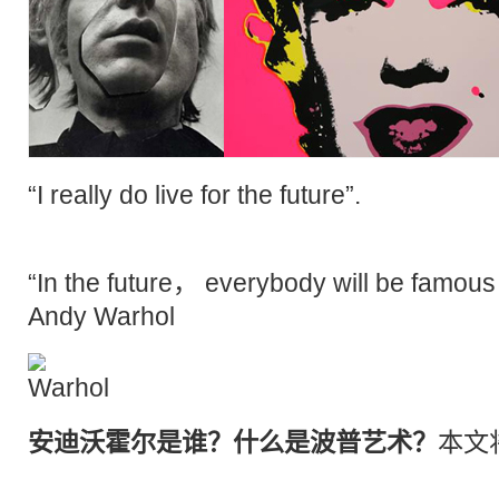
“I really do live for the future”.
“In the future， everybody will be famou
Andy Warhol
安迪沃霍尔是谁？什么是
波普
艺术？
本文
[http://www.houshidai.com/]