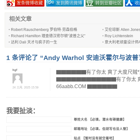
发条微博收藏
发到腾讯微博
转到豆瓣社区
收
相关文章
Robert Rauschenberg 罗伯特·劳森伯格
艾伦琼斯 Allen Jone
Richard Hamilton 理查德汉密尔顿“波普之父”
Roy Lichtenstein
达利 Dali 天才与疯子的一生
意大利老顽童设计师Achill
1 条评论了 “Andy Warhol 安迪沃霍尔与波
hgf
▇▇▇▇▇▇有了你太 爽了大度尺贼*爽 6
▇▇▇▇▇▇▇▇▇▇▇▇有了你太 
66aabb.COM ▇▇▇▇▇▇
24 三月, 2025 15:59
我要扯淡：
尊姓大名 【必填，潜水有碍健康】
邮箱地址 【必填，但胡写也没人管】
站点 【暂时没有就空着吧】