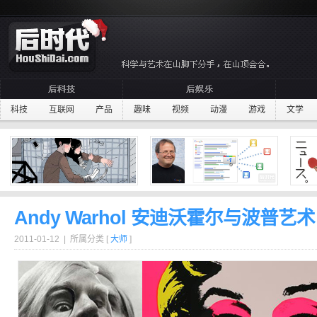
科技
互联网
产品
趣味
视频
动漫
游戏
文学
Andy Warhol 安迪沃霍尔与波普艺术
2011-01-12 | 所属分类 [
大师
]