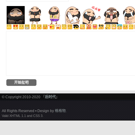
© Copyright 2010-2020 「
后时代
」
All Rights Reserved • Design by
格格物
.
Valid XHTML 1.1 and CSS 3.