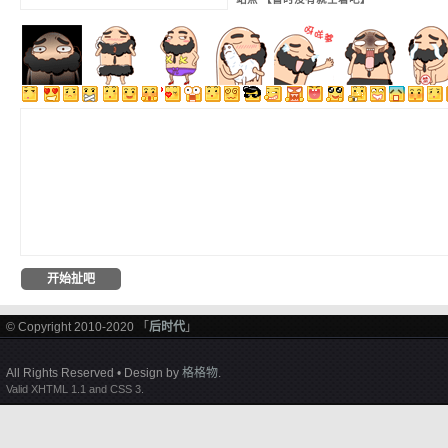
© Copyright 2010-2020 「
后时代
」
All Rights Reserved • Design by
格格物
.
Valid XHTML 1.1 and CSS 3.