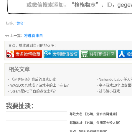
标签: [
黄金
]
<< 上一篇：
将进酒 李白
喜欢，就收藏到自己的地盘吧：
发条微博收藏
发到腾讯微博
转到豆瓣社区
收
相关文章
《刺客信条》背后的真实历史
Nintendo Lab
WASD怎么就成了游戏中的上下左右？
电子游戏10个改变
Steam是PC平台的救世主吗？
过马路小游戏
我要扯淡：
尊姓大名 【必填，潜水有碍健康】
邮箱地址 【必填，但胡写也没人管】
站点 【暂时没有就空着吧】