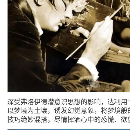
深受弗洛伊德潜意识思想的影响，达利用“
以
梦境
为土壤，诱发幻觉意象，将
梦境
般
技巧绝妙混搭，尽情挥洒心中的恐慌、欲