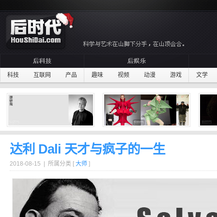
科技
互联网
产品
趣味
视频
动漫
游戏
文学
达利 Dali 天才与疯子的一生
2018-08-15 | 所属分类 [
大师
]