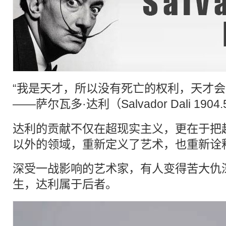
“我是
天才
，所以没有死亡的权利，
天才
会
——萨尔瓦多·
达利
（Salvador Dali 1904
达利
的贡献不仅在
超现实主义
，更在于把
以外的领域，重新定义了艺术，也重新诠
深受一战影响的
艺术家
，有人变得苦大仇
生，达利属于后者。