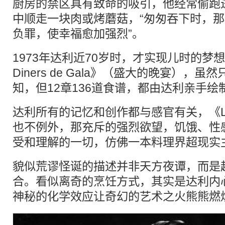
厨房的禁区具有致命的吸引，他经常偷跑
中顺走一块肉或烤蘑菇，“匆匆吞下时，
负罪，使幸福愈加强烈”。
1973年达利近70岁时，才实现儿时的梦想
Diners de Gala》（盛大的晚宴），虽
知，但12章136道食谱，都由达利亲手
达利所有的记忆和创作都与感官有关，《Les Di
也不例外，那充斥的强烈欲望，饥饿、性
受和理解的一切，仿佛一本料理界超现实
貌似荒谬怪诞的描述并非天方夜谭，而是
合。看似离奇的烹饪方式，其实是达利内
神秘的化学效应让奇幻的艺术之火熊熊燃