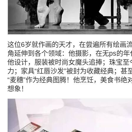
这位6岁就作画的天才，在尝遍所有绘画
角延伸到各个领域：他摄影，在无ps的
他设计，服装被时尚女魔头追捧；珠宝至
力；家具“红唇沙发”被封为收藏经典；甚
“麦穗”作为经典图腾！他烹饪，美食书绝
想象！