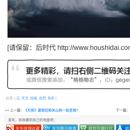
[请保留：
后时代
http://www.houshidai.co
标签: [
云
,
天空
,
绘画
,
自然
,
色彩
]
<< 上一篇：
《方形》是信任和关心的一处圣地？
下一篇：
喜欢，就收藏到自己的地盘吧：
发条微博收藏
发到腾讯微博
转到豆瓣社区
收