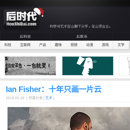
科技
互联网
产品
趣味
视频
动漫
游戏
文学
Ian Fisher：十年只画一片云
2018-05-26 | 所属分类 [
艺术
]