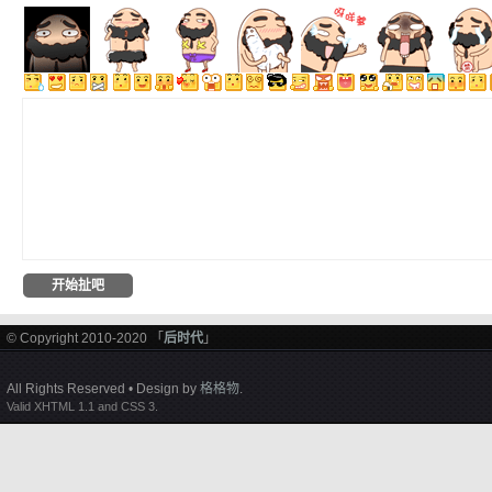
© Copyright 2010-2020 「
后时代
」
All Rights Reserved • Design by
格格物
.
Valid XHTML 1.1 and CSS 3.