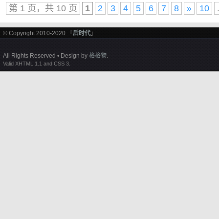
第 1 页，共 10 页
1
2
3
4
5
6
7
8
»
10
© Copyright 2010-2020 「
后时代
」
All Rights Reserved • Design by
格格物
.
Valid XHTML 1.1 and CSS 3.