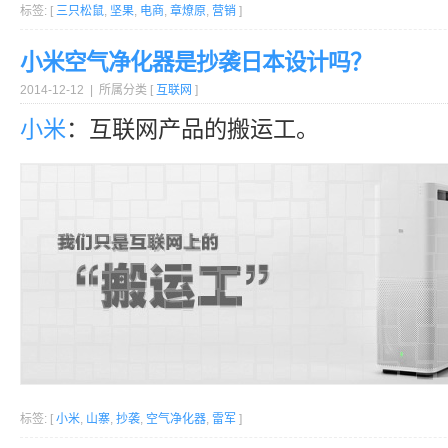
标签: [
三只松鼠
,
坚果
,
电商
,
章燎原
,
营销
]
小米空气净化器是抄袭日本设计吗？
2014-12-12 | 所属分类 [
互联网
]
小米
：互联网产品的搬运工。
标签: [
小米
,
山寨
,
抄袭
,
空气净化器
,
雷军
]