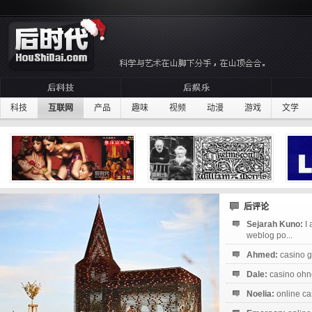
科技
互联网
产品
趣味
视频
动漫
游戏
文学
后评论
Sejarah Kuno:
I
weblog po...
Ahmed:
casino g
Dale:
casino ohne
Noelia:
online ca