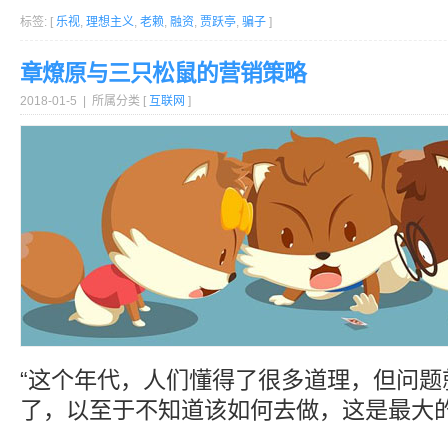
标签: [
乐视
,
理想主义
,
老赖
,
融资
,
贾跃亭
,
骗子
]
章燎原与三只松鼠的营销策略
2018-01-5 | 所属分类 [
互联网
]
“这个年代，人们懂得了很多道理，但问题
了，以至于不知道该如何去做，这是最大的