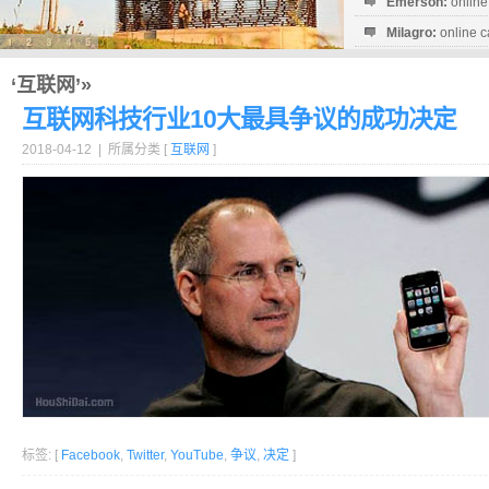
Emerson:
online
Milagro:
online c
Esperanza:
sofo
startguthaben...
‘互联网’»
互联网科技行业10大最具争议的成功决定
2018-04-12 | 所属分类 [
互联网
]
标签: [
Facebook
,
Twitter
,
YouTube
,
争议
,
决定
]