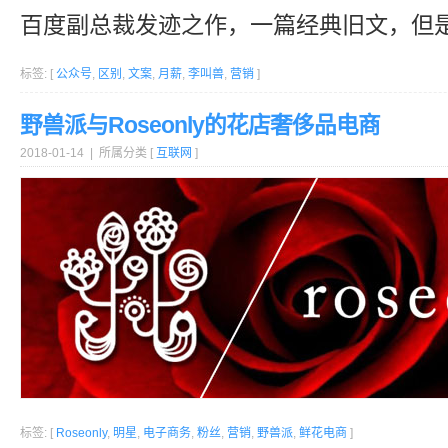
百度副总裁发迹之作，一篇经典旧文，但
标签: [
公众号
,
区别
,
文案
,
月薪
,
李叫兽
,
营销
]
野兽派与Roseonly的花店奢侈品电商
2018-01-14 | 所属分类 [
互联网
]
标签: [
Roseonly
,
明星
,
电子商务
,
粉丝
,
营销
,
野兽派
,
鲜花电商
]