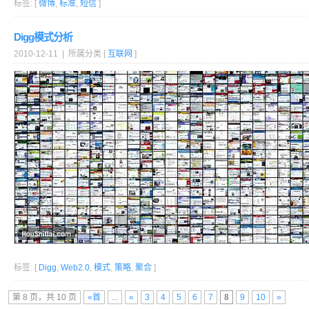
标签: [
微博
,
标准
,
短信
]
Digg模式分析
2010-12-11 | 所属分类 [
互联网
]
标签: [
Digg
,
Web2.0
,
模式
,
策略
,
聚合
]
第 8 页，共 10 页
«首
...
«
3
4
5
6
7
8
9
10
»