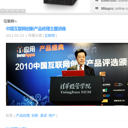
Emerson:
online
Milagro:
online c
Esperanza:
sofo
startguthaben...
‘互联网’»
中国互联网创新产品经理主题讲座
2011-02-23 | 所属分类 [
互联网
]
标签: [
产品经理
,
创新
,
演讲
,
用户
]