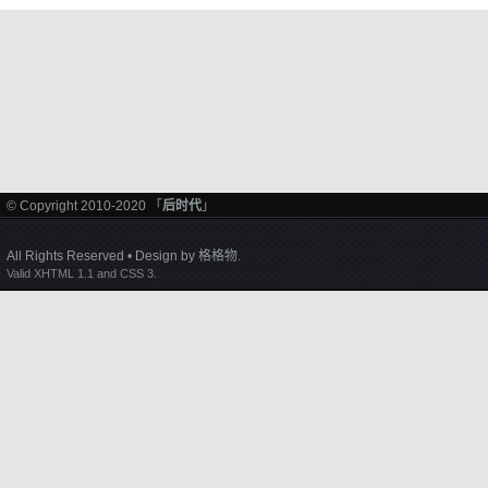
© Copyright 2010-2020 「
后时代
」
All Rights Reserved • Design by
格格物
.
Valid XHTML 1.1 and CSS 3.