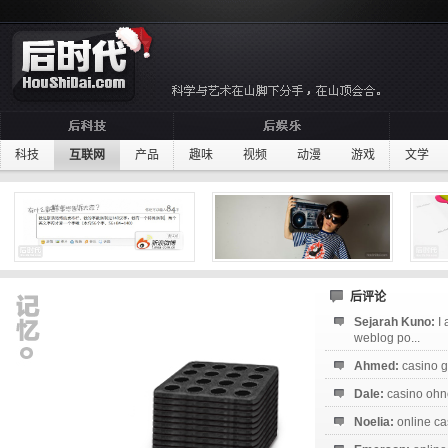
科技
互联网
产品
趣味
视频
动漫
游戏
文学
后评论
Sejarah Kuno:
I
weblog po...
Ahmed:
casino g
Dale:
casino ohne
Noelia:
online ca