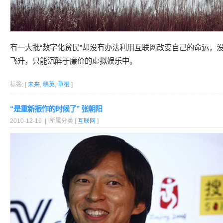
有一大批“数字化贫民”却没有办法利用互联网改变自己的命运，
飞升，只能沉醉于廉价的虚拟娱乐中。
标签: [
未来
,
精英
,
草根
]
“是重新振作的时候了” 张朝阳
2010-12-19 | 所属分类 [
互联网
]