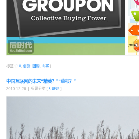
标签: [
UI
,
创新
,
团购
,
山寨
]
中国互联网的未来“精英？”“草根？”
2010-12-26 | 所属分类 [
互联网
]