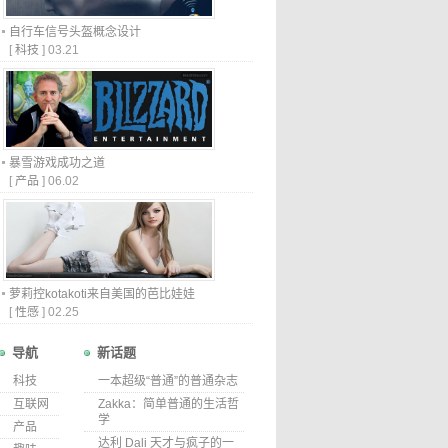
自行车信号头盔概念设计
[
科技
]
03.21
暴雪游戏成功之道
[
产品
]
06.02
萝莉控kotakoti来自美国的芭比娃娃
[
性感
]
02.25
导航
新话题
科技
一本超级“普通”的普通杂志
互联网
Zakka：简单普通的生活哲
学
产品
达利 Dali 天才与疯子的一