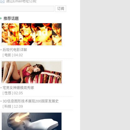
通过Email地址订阅:
推荐话题
后现代电影详解
[
电影
]
04.02
宅男女神嫩模周秀娜
[
性感
]
02.05
3D信息图形技术展现200国家发展史
[
科技
]
12.09