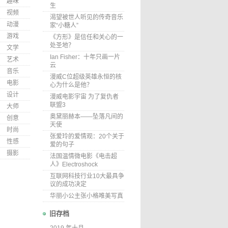
趣味
生
视频
渴望被世人听见的传奇音乐
动漫
家“小糖人”
游戏
《方形》是信任和关心的一
处圣地？
文学
Ian Fisher：十年只画一片
艺术
云
音乐
漫威C位超级英雄永恒的核
电影
心为什么是他？
设计
漫威电影宇宙 为了复仇者
联盟3
大师
奥黛丽赫本——坠落凡间的
创意
天使
时尚
张爱玲的爱情观：20个关于
性感
爱的句子
摄影
法国温情微电影《电击超
人》Electroshock
互联网科技行业10大最具争
议的成功决定
华丽小公主张小格唯美写真
旧存档