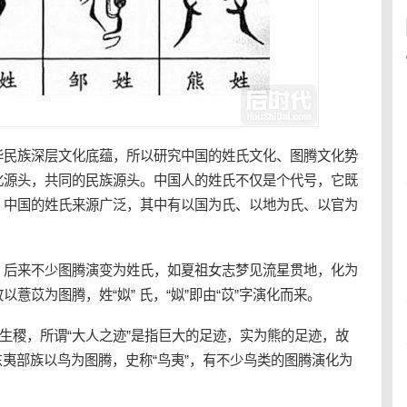
华民族深层文化底蕴，所以研究
中国
的
姓氏
文化、
图腾
文化势
化源头，共同的民族源头。
中国
人的姓氏不仅是个代号，它既
。中国的姓氏来源广泛，其中有以国为氏、以地为氏、以官为
，后来不少图腾演变为姓氏，如夏祖女志梦见流星贯地，化为
薏苡为图腾，姓“姒” 氏，“姒”即由“苡”字演化而来。
而生稷，所谓“大人之迹”是指巨大的足迹，实为熊的足迹，故
东夷部族以鸟为图腾，史称“鸟夷”，有不少鸟类的图腾演化为