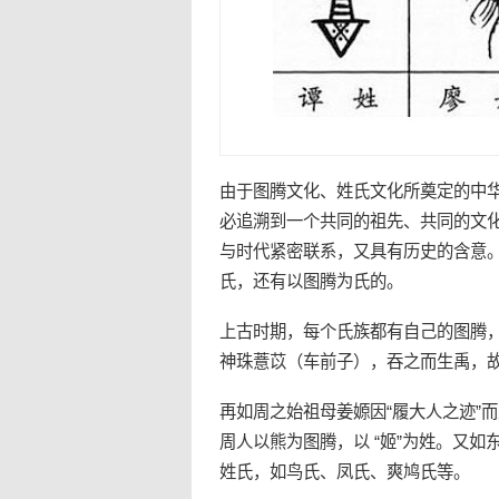
由于
图腾
文化
、
姓氏
文化
所奠定的中
必追溯到一个共同的祖先、共同的文
与时代紧密联系，又具有历史的含意
氏，还有以图腾为氏的。
上古时期，每个氏族都有自己的图腾
神珠薏苡（车前子），吞之而生禹，故以
再如周之始祖母姜嫄因“履大人之迹”
周人以熊为图腾，以 “姬”为姓。又如
姓氏，如鸟氏、凤氏、爽鸠氏等。