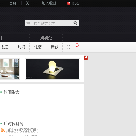
首页
关于
加入收藏
RSS
创意
时尚
性感
摄影
诗
时间生命
后时代订阅
通过rss阅读器订阅: