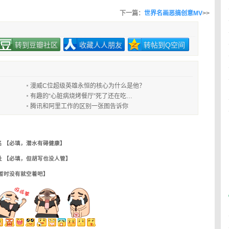
下一篇：
世界名画恶搞创意MV
>>
转到豆瓣社区
收藏人人朋友
转帖到Q空间
漫威C位超级英雄永恒的核心为什么是他？
有趣的“心脏病烧烤餐厅”死了还在吃…
腾讯和阿里工作的区别一张图告诉你
名 【必填，潜水有碍健康】
址 【必填，但胡写也没人管】
【暂时没有就空着吧】