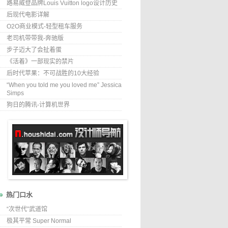
路易威登品牌Louis Vuitton logo设计历史
后现代电影详解
O2O商业模式-轻型租车服务
老司机带带我-奔驰版
步子迈大了会扯着蛋
《活着》一部现实的禁片
后时代苹果：不可战胜的10大经验
“When you told me you loved me” Jessica
Simps
狗日的腾讯-计算机世界
热门口水
“次世代”武道馆
极其平常 Super Normal