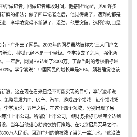
线”做记者。刚做记者那段时间，他感很”high”，见到许多
是新鲜的想法；做了四年记者之后，他觉得疲了，遇到的都是
长进，李学凌觉得不新鲜了，没劲，他要突破，选择的切口是
快又南下广州去了网易。2003年的网易虽然被称为“三大门户之
万，与新浪、搜狐已经不是一个量级。李学凌去了之后，强化两
。一年后，网易PV达到了3000万。丁磊当时的考核指标是
500%。李学凌说：中国网民的增长率是30%，躺着睡觉也该
越新浪。这在现在看来已经不可能实现的目标，李学凌却说
了。策略是发力IT、房产、汽车、游戏四个领域，每个领域拓
浪。李学凌说：五年之后，在这个四个领域，分别出现了易
168等准上市公司。所谓准上市公司，即财务指标已经完全达到
假设。当年当他雄心勃勃欲执行策略、在北京招兵买马之时，
800万人民币。回到广州的他被泼了当头一盆凉水。“这没法