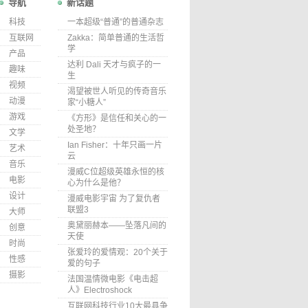
导航
新话题
科技
一本超级“普通”的普通杂志
互联网
Zakka：简单普通的生活哲
学
产品
达利 Dali 天才与疯子的一
趣味
生
视频
渴望被世人听见的传奇音乐
动漫
家“小糖人”
游戏
《方形》是信任和关心的一
处圣地？
文学
Ian Fisher：十年只画一片
艺术
云
音乐
漫威C位超级英雄永恒的核
电影
心为什么是他？
设计
漫威电影宇宙 为了复仇者
联盟3
大师
奥黛丽赫本——坠落凡间的
创意
天使
时尚
张爱玲的爱情观：20个关于
性感
爱的句子
摄影
法国温情微电影《电击超
人》Electroshock
互联网科技行业10大最具争