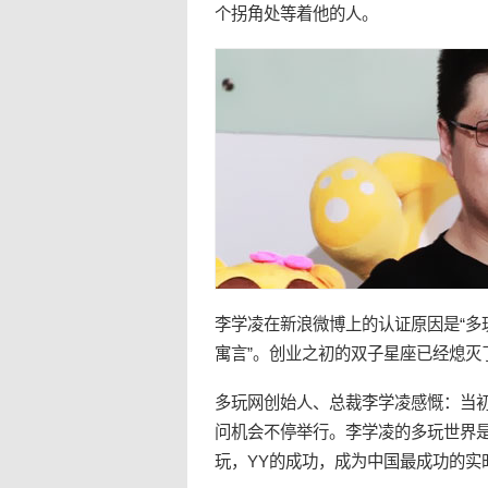
个拐角处等着他的人。
李学凌
在新浪微博上的认证原因是“
多
寓言”。
创业
之初的双子星座已经熄灭
多玩
网创始人、总裁李学凌感慨：当
问机会不停举行。李学凌的多玩世界
玩，
YY
的成功，成为中国最成功的实时社