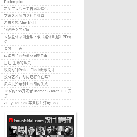
Redemption
加多宝大战王老吉恩怨情仇
充满艺术感的艺创意灯具
希志艾露 Aino Kishi
钢管舞女的家庭
人猿星球系列全集下载《猩球崛起》BD高
清
混凝土手表
闪购电子商务创意网站Fab
癌症-生命的幽灵
极简时钟Period Clock概念设计
没有艺术，时尚还将存在吗？
风险投资与创业公司的失败
12岁的app开发者Thomas Suarez TED演
讲
Andy Hertzfeld苹果设计师与Google+