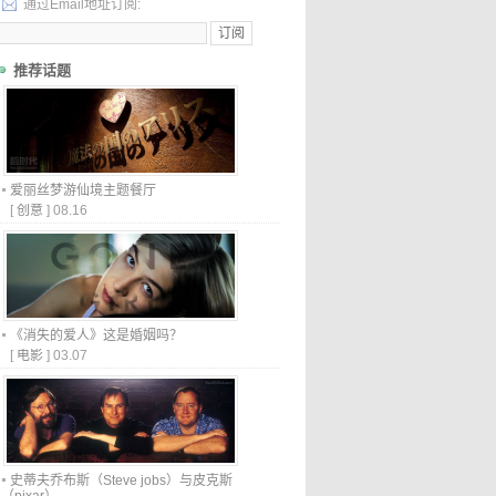
通过Email地址订阅:
推荐话题
爱丽丝梦游仙境主题餐厅
[
创意
]
08.16
《消失的爱人》这是婚姻吗？
[
电影
]
03.07
史蒂夫乔布斯（Steve jobs）与皮克斯