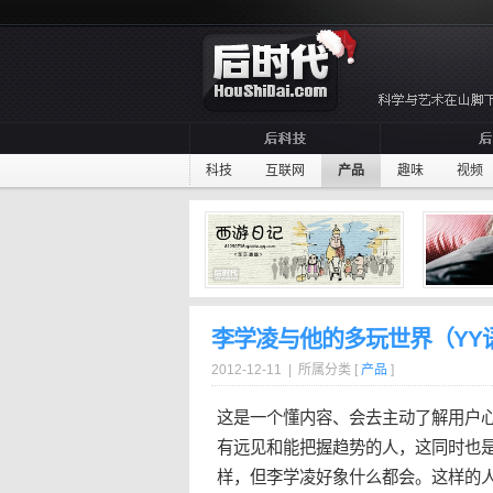
科技
互联网
产品
趣味
视频
李学凌与他的多玩世界（YY
2012-12-11 | 所属分类 [
产品
]
这是一个懂内容、会去主动了解用户
有远见和能把握趋势的人，这同时也
样，但
李学凌
好象什么都会。这样的