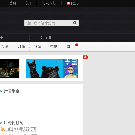
首页
关于
加入收藏
RSS
创意
时尚
性感
摄影
诗
时间生命
后时代订阅
通过rss阅读器订阅: