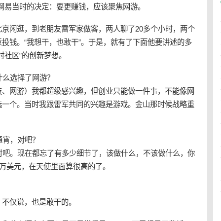
网易当时的决定：要更赚钱，应该聚焦网游。
北京闲逛，到老朋友
雷军
家做客，两人聊了20多个小时，两个
意投钱。“我想干，也敢干”。于是，就有了下面他要讲述的多
时社区”的创新梦想。
什么选择了网游？
技、网游）我都超级感兴趣，但
创业
只能做一件事，不能像网
选一个。当时我跟雷军共同的兴趣是游戏。金山那时候战略重
通宵，对吧？
时吧。现在都忘了有多少细节了，该做什么，不该做什么，你
0万美元，在天使里面算很高的了。
，不仅说，也是敢干的。