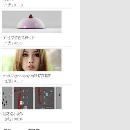
（pixar）
[
产品
]
01.13
iTit性感情色鼠标设计
[
产品
]
02.27
Miss Angelababy 杨颖写真套图
[
性感
]
01.17
过马路小游戏
[
游戏
]
08.04