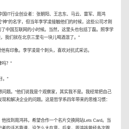
量的中国IT行业创业者：张朝阳、王志东、马云、雷军、周鸿
“神”的名字，但当年李学凌接触他们的时候，这些公司才刚
到了中国互联网的小时候。当然，这里头也包括丁磊。照李学
候，我们就在北京三里屯一块儿喝酒混了。”
对他有印象。李学凌是个刺头，喜欢对抗式采访。
律吗？”
好。”
想问题。“他们说我是个观察家，其实我不是。我经常把自己
发现和解决企业的问题。这是哲学系四年带来的思维习惯：
他找到周鸿祎，希望合作一个名片交换网站Lets Card。当
个记者的话不靠谱，没怎么太在意。后来，周鸿祎曾经多次跟