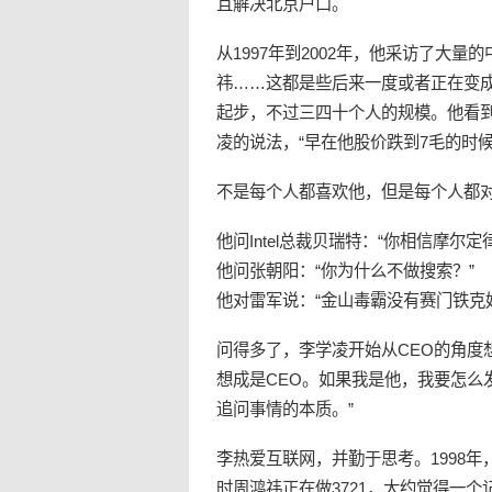
且解决北京户口。
从1997年到2002年，他采访了大
祎……这都是些后来一度或者正在变成
起步，不过三四十个人的规模。他看
凌的说法，“早在他股价跌到7毛的时
不是每个人都喜欢他，但是每个人都
他问Intel总裁贝瑞特：“你相信摩尔定
他问张朝阳：“你为什么不做搜索？”
他对雷军说：“金山毒霸没有赛门铁克
问得多了，李学凌开始从CEO的角度
想成是CEO。如果我是他，我要怎么
追问事情的本质。”
李热爱互联网，并勤于思考。1998年，
时周鸿祎正在做3721，大约觉得一