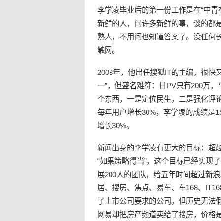
李学凌毕业后的第一份工作是在“中青在
新鲜的人，问许多新鲜的事，谈的都
熟人，不用问也知道答案了。没任何
触网。
2003年，他出任搜狐IT的主编，很
一”，但盛名难符：日PV只有200
个东西，一是定位民生，二是强化评论
每年用户增长30%，李学凌的成绩是1
增长30%。
新闻出身的李学凌有更大的目标：超
“如果策略得当”，这个目标已经实现
展200人的团队，给五年时间超过新
居、搜房、焦点、易车、车168、IT
了上市公司要求的公司。但历史无法
网易却把房产频道卖给了搜房，价格是