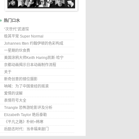
热门口水
“次世代”武道馆
极其平常 Super Normal
Johannes Itten 约翰伊顿的色彩构成
一星期的伙食费
美国涂鸦大师Keith Haring凯斯·哈宁
京都动画揭示日本动画制作流程
关于
新奇创意的错位摄影
呐喊：为了中国曾经的摇滚
爱情的误解
表情符号大全
Triangle 恐怖游轮影评及分析
Elizabeth Taylor 艳后泰勒
《平凡之路》朴树+韩寒
后励志时代：当幸福来敲门