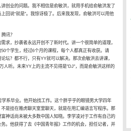
人讲
创业
的问题。我不相信是俞敏洪，就用手机给俞敏洪发了
上回说“就是”。我惊讶极了。后来我发现，俞敏洪可以用他
，腾讯？
的需求，抄袭者永远开创不了新时代。讲一个很简单的道理，
50个学生，经过6个月的课程，每个人都真正有收获。请
用论坛？都不行，只有YY就可以解决。那次俞敏洪去讲课，
万人听。未来YY上的主流不见得是”DJ”，而是俞敏洪这样的
学哲学系毕业。他开始找工作。这个胖乎乎的眼镜男大学四年
，不是挂在雅虎聊天室里聊天，就是在用汇编语言写程序。那
财富神话尚未被大多数中国人知晓。李学凌对于工作有自己的
业务。他获得了去《中国青年报》工作的机会，担任记者，并