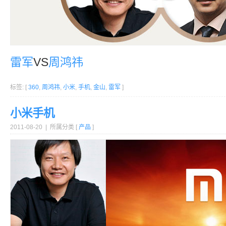
雷军
VS
周鸿祎
标签: [
360
,
周鸿祎
,
小米
,
手机
,
金山
,
雷军
]
小米手机
2011-08-20 | 所属分类 [
产品
]