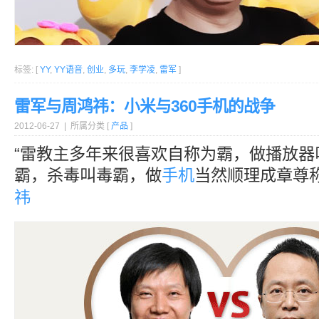
标签: [
YY
,
YY语音
,
创业
,
多玩
,
李学凌
,
雷军
]
雷军与周鸿祎：小米与360手机的战争
2012-06-27 | 所属分类 [
产品
]
“雷教主多年来很喜欢自称为霸，做播放器
霸，杀毒叫毒霸，做
手机
当然顺理成章尊
祎