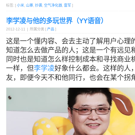
标签: [
小米
,
山寨
,
抄袭
,
空气净化器
,
雷军
]
李学凌与他的多玩世界（YY语音）
2012-12-11 | 所属分类 [
产品
]
这是一个懂内容、会去主动了解用户心理
知道怎么去做产品的人；这是一个有远见
同时也是知道怎么样控制成本和寻找商业
一样，但
李学凌
好象什么都会。这样的人
友，即便今天不和他同行，也会在某个拐