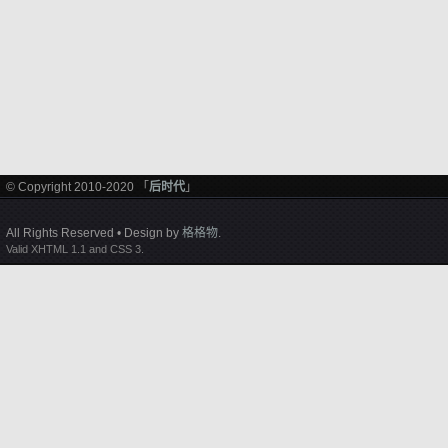
© Copyright 2010-2020 「
后时代
」
All Rights Reserved • Design by
格格物
.
Valid XHTML 1.1 and CSS 3.