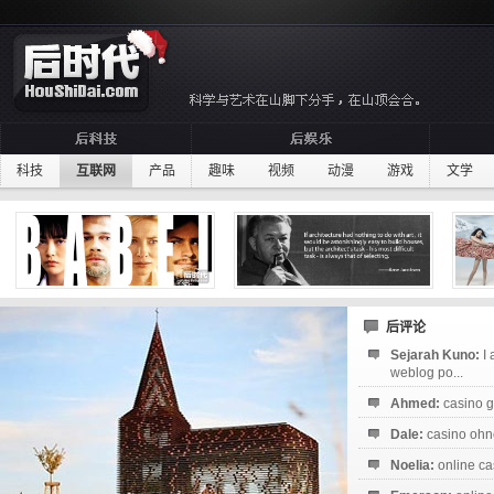
科技
互联网
产品
趣味
视频
动漫
游戏
文学
后评论
Sejarah Kuno:
I
weblog po...
Ahmed:
casino g
Dale:
casino ohne
Noelia:
online ca