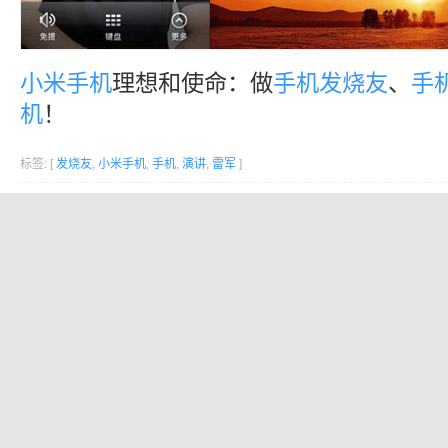
小米手机
理想和使命：做
手机
发烧友
、
手
机
！
标签: [
发烧友
,
小米手机
,
手机
,
演讲
,
雷军
]