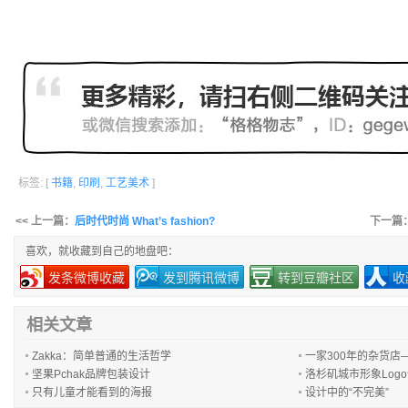
标签: [
书籍
,
印刷
,
工艺美术
]
<< 上一篇：
后时代时尚 What’s fashion?
下一篇
喜欢，就收藏到自己的地盘吧：
发条微博收藏
发到腾讯微博
转到豆瓣社区
收
相关文章
Zakka：简单普通的生活哲学
一家300年的杂货店
坚果Pchak品牌包装设计
洛杉矶城市形象Log
只有儿童才能看到的海报
设计中的“不完美”