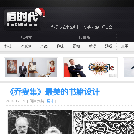
科技
互联网
产品
趣味
视频
动漫
游戏
文学
《乔叟集》最美的书籍设计
2010-12-19 | 所属分类 [
设计
]