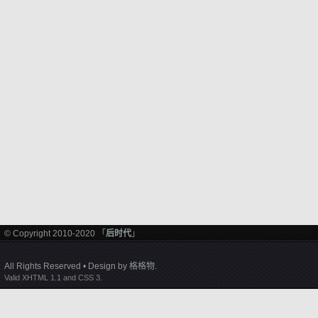
© Copyright 2010-2020 「
后时代
」
All Rights Reserved • Design by
格格物
.
Valid XHTML 1.1 and CSS 3.