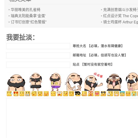
华丽唯美的孔雀椅
充满创意烟斗沙发椅
瑞典太阳能桑拿‘金蛋’
红点设计奖 The Cope
订书钉创意“红色警报”
骑士鸡蛋杯 Arthur Eg
我要扯淡：
尊姓大名 【必填，潜水有碍健康】
邮箱地址 【必填，但胡写也没人管】
站点 【暂时没有就空着吧】