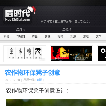
科技
互联网
产品
趣味
视频
动漫
游戏
文学
农作物环保凳子创意
2012-12-28 | 所属分类 [
创意
]
农作物
环保
凳子
创意设计：