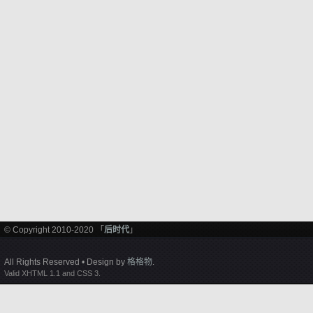
© Copyright 2010-2020 「
后时代
」
All Rights Reserved • Design by
格格物
.
Valid XHTML 1.1 and CSS 3.