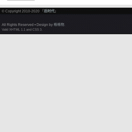
© Copyright 2010-2020 「
后时代
」
All Rights Reserved • Design by
格格物
.
Valid XHTML 1.1 and CSS 3.