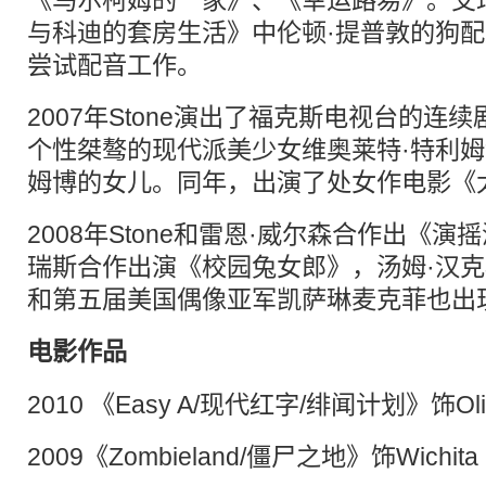
《马尔柯姆的一家》、《幸运路易》。艾
与科迪的套房生活》中伦顿·提普敦的狗
尝试配音工作。
2007年Stone演出了福克斯电视台的连
个性桀骜的现代派美少女维奥莱特·特利姆
姆博的女儿。同年，出演了处女作电影《
2008年Stone和雷恩·威尔森合作出《演
瑞斯合作出演《校园兔女郎》，汤姆·汉克
和第五届美国偶像亚军凯萨琳麦克菲也出
电影作品
2010 《Easy A/现代红字/绯闻计划》饰Olive
2009《Zombieland/僵尸之地》饰Wichita