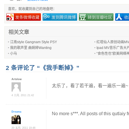
喜欢，就收藏到自己的地盘吧：
发条微博收藏
发到腾讯微博
转到豆瓣社区
收
相关文章
江南style Gangnam Style PSY
红塔仙人原创动画M
我的歌声里 曲婉婷Wanting
Ipad MV音乐广告大
小马
“食色性也”欧美网络
2 条评论了 “《我手断掉》”
Artslow
太乐了，看了若干遍，看一遍乐一遍
4 三月, 2011 21:42
Dreama
No more s***. All posts of this qutlaiy
20 五月, 2011 19:46