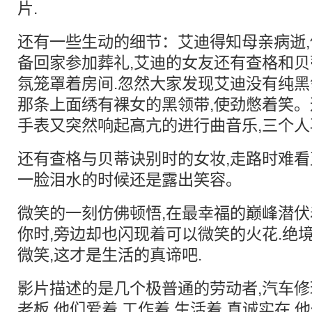
片.
还有一些生动的细节：艾迪得知母亲病逝,
备回家参加葬礼,艾迪的女友还有查格和贝
氛笼罩着房间.忽然大家发现艾迪没有纯黑
那条上面绣有裸女的黑领带,使劲憋着笑
手表又突然响起高亢的进行曲音乐,三个人
还有查格与贝蒂诀别时的女妆,走路时难看
一脸泪水的时候还是露出笑容。
微笑的一刻仿佛顿悟,在最幸福的巅峰潜伏
你时,旁边却也闪现着可以微笑的火花.绝
微笑,这才是生活的真谛吧.
影片描述的是几个极普通的劳动者,汽车修
老板,他们爱着,工作着,生活着.真诚实在