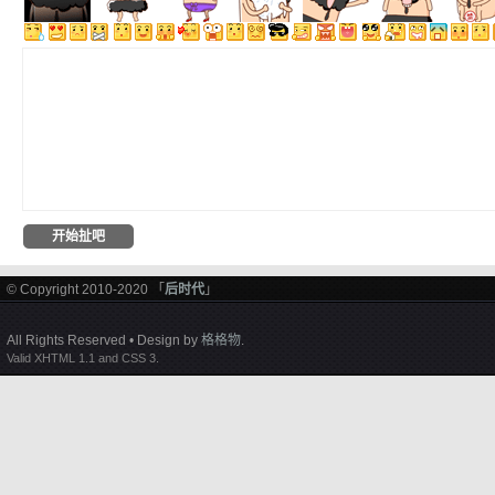
© Copyright 2010-2020 「
后时代
」
All Rights Reserved • Design by
格格物
.
Valid XHTML 1.1 and CSS 3.