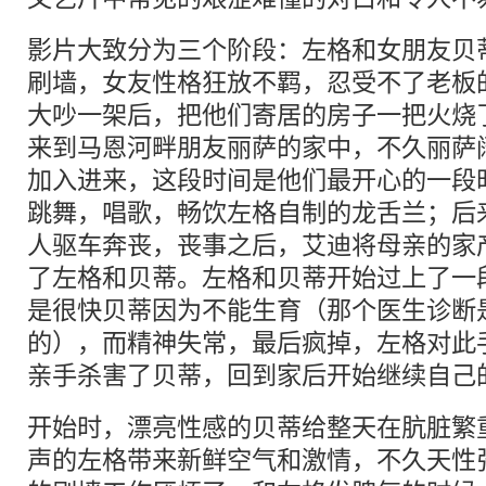
影片大致分为三个阶段：左格和女朋友贝
刷墙，女友性格狂放不羁，忍受不了老板
大吵一架后，把他们寄居的房子一把火烧
来到马恩河畔朋友丽萨的家中，不久丽萨
加入进来，这段时间是他们最开心的一段
跳舞，唱歌，畅饮左格自制的龙舌兰；后
人驱车奔丧，丧事之后，艾迪将母亲的家
了左格和贝蒂。左格和贝蒂开始过上了一
是很快贝蒂因为不能生育（那个医生诊断
的），而精神失常，最后疯掉，左格对此
亲手杀害了贝蒂，回到家后开始继续自己
开始时，漂亮性感的贝蒂给整天在肮脏繁
声的左格带来新鲜空气和激情，不久天性