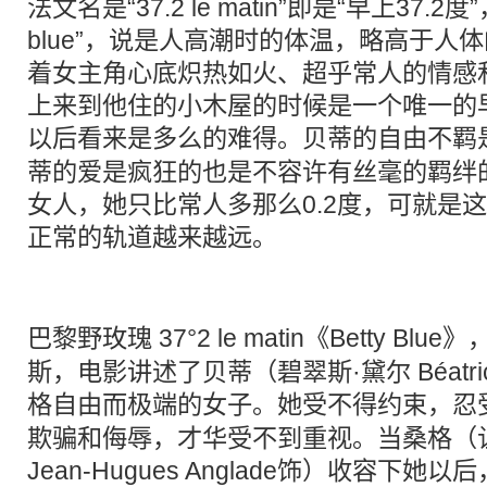
法文名是“37.2 le matin”即是“早上37.2度
blue”，说是人高潮时的体温，略高于人
着女主角心底炽热如火、超乎常人的情感
上来到他住的小木屋的时候是一个唯一的
以后看来是多么的难得。贝蒂的
自由
不羁
蒂的爱是疯狂的也是不容许有丝毫的羁绊
女人，她只比常人多那么0.2度，可就是
正常的轨道越来越远。
巴黎
野玫瑰 37°2 le matin《Betty B
斯，电影讲述了贝蒂（碧翠斯·黛尔 Béatric
格
自由
而极端的女子。她受不得约束，忍
欺骗和侮辱，才华受不到重视。当桑格（让
Jean-Hugues Anglade饰）收容下