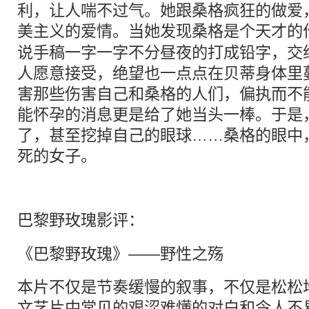
利，让人喘不过气。她跟桑格疯狂的做爱
美主义的
爱情
。当她发现桑格是个天才的
说手稿一字一字不分昼夜的打成铅字，交
人愿意接受，绝望也一点点在贝蒂身体里
害那些伤害自己和桑格的人们，偏执而不
能怀孕的消息更是给了她当头一棒。于是
了，甚至挖掉自己的眼球……桑格的眼中
死的女子。
巴黎
野玫瑰影评：
《巴黎野玫瑰》——野性之殇
本片不仅是节奏缓慢的叙事，不仅是松松
文艺片中常见的艰涩难懂的对白和令人不