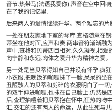
音节:热带马(法语我爱你).声音在空中回
在了我的记忆里.
后来两人的爱情继续升华。两个难忘的片
一处在朋友家地下室的琴库,查格随意在钢
蒂坐在他对面,应声和奏,两串音符渐渐融
声中,查格和贝蒂四目相对,久久凝视,相爱
向宁静和永远.肉体之爱升华为精神之爱。
另一处是当贝蒂得知自己并没有怀孕,疯
小衣服,把晚饭的咖喱抹了一脸,呆呆的坐在
丑陋骇人的贝蒂和剪碎的衣服明白了一切,
的双手伸进咖喱,也抹在自己脸上,仍然是四
后,查理抽噎着把贝蒂抱在怀中,狂热的吻
汇.交汇的还有两人的命运，从此生死与共