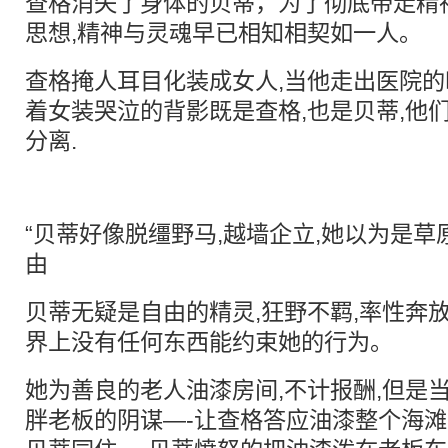
查格消失了身体的贝蒂，为了彻底带走精
思想,精神与灵魂早已相知相契如一人。
查格掩人耳目化装成女人,当他走出医院的
着女装哭泣的背影既是查格,也是贝蒂,他
分离.
“贝蒂好像脱缰野马,越墙企立,她以为是草原
由
贝蒂无疑是自由的精灵,狂野不羁,率性奔放
界上没有任何东西能约束她的行为。
她为善良的老人油漆房间,不计报酬,但是
胖老板的阴谋—-让查格答应油漆整个海滩