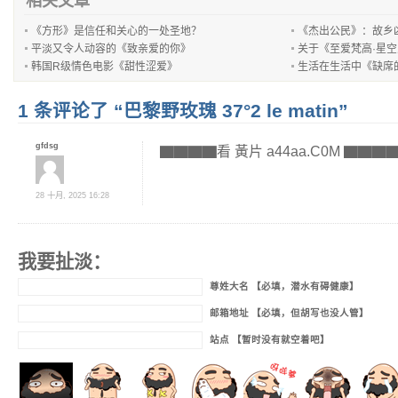
相关文章
《方形》是信任和关心的一处圣地？
《杰出公民》：故乡
平淡又令人动容的《致亲爱的你》
关于《至爱梵高·星
韩国R级情色电影《甜性涩爱》
生活在生活中《缺席
1 条评论了 “巴黎野玫瑰 37°2 le matin”
gfdsg
▇▇▇▇看 黃片 a44aa.C0M ▇▇▇
28 十月, 2025 16:28
我要扯淡：
尊姓大名 【必填，潜水有碍健康】
邮箱地址 【必填，但胡写也没人管】
站点 【暂时没有就空着吧】