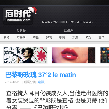
科技
互联网
产品
趣味
视频
动漫
游戏
文学
巴黎野玫瑰 37°2 le matin
2014-10-20 | 所属分类 [
电影
]
查格掩人耳目化装成女人,当他走出医院的
着女装哭泣的背影既是查格,也是贝蒂,他
分离. ——《
巴黎
野玫瑰》