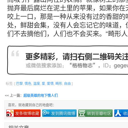
抛弃最后腐烂在泥土里的苹果，如果你在
咬上一口，那是一种从来没有过的香甜的
处，鲜甜会集，没有人会忘记它的味道，
们不去摘他们，人们也不会买来。“畸形人
标签: [
巴黎
,
情色
,
温度
,
爱
,
爱情
,
畸形
,
自由
]
<< 上一篇：
超级英雄的地下情人们
喜欢，就收藏到自己的地盘吧：
发条微博收藏
发到腾讯微博
转到豆瓣社区
收