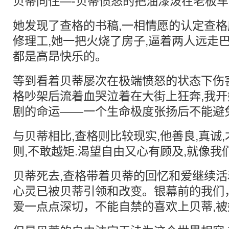
贝蒂同住—-贝蒂愤怒的把油漆泼在老板车
她发现了查格的书稿,一相情愿的认定查
修理工,她一把火烧了房子,逼着两人远走
都是高昂快乐的。
等到看着贝蒂屡次在极端愤怒的状态下伤
格吵架后流着血哭泣着在大街上狂奔,我
剧的命运——一个生命极度张扬后不能避
与贝蒂相比,查格则比较现实,他善良,真诚
则,不敢越矩.渴望自由又心有顾及,就像我
贝蒂死去,查格带着贝蒂的回忆和爱继续
心灵已被贝蒂引领和改变。银幕前的我们
爱一点点深切，不能自禁的喜欢上贝蒂,被