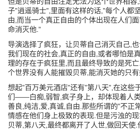
但是贝蒂的自由注定无法为这个世界相容
子”逍遥骑士”,里面有这样的话,”每个人
由,而当一个真正自由的个体出现在人们面
命消灭他.”
导演选择了疯狂，让贝蒂自己消灭自己,也
我们现在的社会,真正的自由,或者哪怕是
理的存在于疯狂里,而且最终导致的是死亡
个世界没有人能摧毁贝蒂,能消灭她的只有
想起”百万美元酒店”还有”第八天”,在这
们——白痴,弱智,疯子身上，却体现着人
善良,纯洁,爱,真诚,自由.那些所谓的”不正
情感在他们身上极致的表现.但是污浊的现
贝蒂,第八天,最终都离开了人世,做回天使.