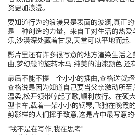
资更加浪漫。
要知道行为的浪漫只是表面的波澜,真正的
是一种创造的力量，来自于对生活的热爱
乐,沙漠深处藏着甘泉,天堂可以平地而起.
影片里还有许多很写意的地方渲染生活之
曲,梦幻般的旋转木马,纯美的油漆颜色,还
最后不能不提一个小小的插曲,查格送货超
查格说是因为知道自己要当父亲激动所至
温柔,松开领带哼起了歌,顺利放行。在硕
型卡车,载着一架小小的钢琴,飞驰在晚霞的
剪影样的人们挥手致意,这是片中最写意的
“我不是在写作,我在思考”