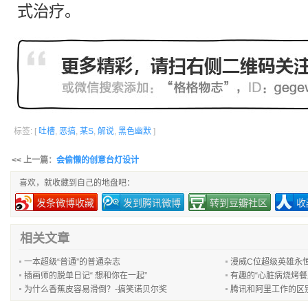
式治疗。
标签: [
吐槽
,
恶搞
,
某S
,
解说
,
黑色幽默
]
<< 上一篇：
会偷懒的创意台灯设计
喜欢，就收藏到自己的地盘吧：
发条微博收藏
发到腾讯微博
转到豆瓣社区
收
相关文章
一本超级“普通”的普通杂志
漫威C位超级英雄永
插画师的脱单日记“ 想和你在一起”
有趣的“心脏病烧烤餐
为什么香蕉皮容易滑倒？-搞笑诺贝尔奖
腾讯和阿里工作的区