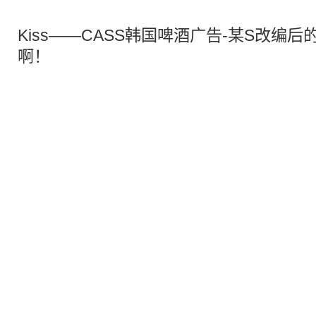
Kiss——CASS韩国啤酒广告-某S改编
啊！