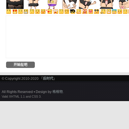
© Copyright 2010-2020 「
后时代
」
All Rights Reserved • Design by
格格物
.
Valid XHTML 1.1 and CSS 3.