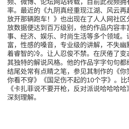
频、微博、论坛网站转载，目前此视频拥
率。最近的《九阴真经重现江湖、风云再
放开那辆跑车！》也出现在了人人网社区
放数据便达到百万级别，他的作品内容丰
事、经济、娱乐、时尚生活等多个领域。
富，性感的嗓音，专业级的讲解，不失幽
着睿智的冷。让人忍俊不禁。在厌倦了变
其独特的
解说
风格。他的作品字字句句都
结尾处常有点睛之笔，参见其制作的《你
你看不穿》《国足伤不起的10个字》。比
《卡扎菲说不要开枪，反对派说哈哈哈哈
深刻理解。