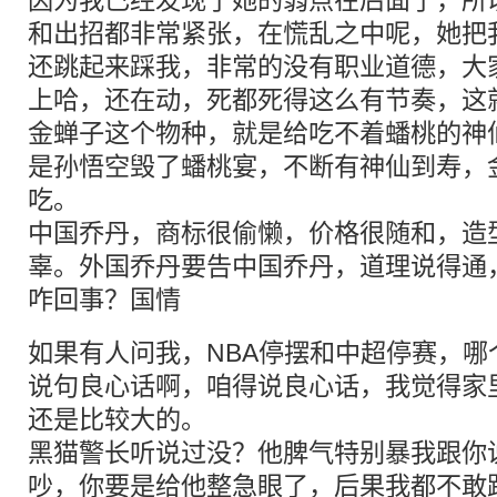
因为我已经发现了她的弱点在后面了，所
和出招都非常紧张，在慌乱之中呢，她把
还跳起来踩我，非常的没有职业道德，大
上哈，还在动，死都死得这么有节奏，这
金蝉子这个物种，就是给吃不着蟠桃的神
是孙悟空毁了蟠桃宴，不断有神仙到寿，
吃。
中国乔丹，商标很偷懒，价格很随和，造
辜。外国乔丹要告中国乔丹，道理说得通
咋回事？国情
如果有人问我，NBA停摆和中超停赛，哪
说句良心话啊，咱得说良心话，我觉得家
还是比较大的。
黑猫警长听说过没？他脾气特别暴我跟你
吵，你要是给他整急眼了，后果我都不敢