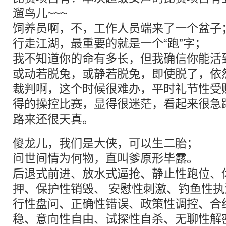
遛鸟儿~~~
饲养员啊，不，工作人员端来了一个盆子
行走江湖，最重要的就是一个“跑”字；
我不知道你的命有多长，但我确信你能活
或动若脱兔，或静若脱兔，即使脱了，依
裁判啊，这个时候很难办，平时礼节性受
得的操控比赛，显得很迷茫，看起来很急
路来还很天真。
傻龙儿，我们是大侠，可以生二胎；
问世间情为何物，直叫爹原形毕露。
后退式前进、放水式逼抢、静止性跑位、
押、保护性销毁、 安慰性刺激、钓鱼性
行性盘问、正确性错误、政策性调控、合
稳、意向性自由、试探性自杀、无聊性解