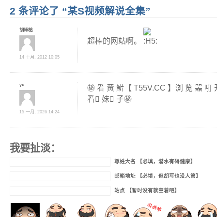
2 条评论了 “某S视频解说全集”
胡棒槌
超棒的网站啊。
14 十月, 2012 10:05
yu
㊙️ 㸔 黃 魸【 T55V.CC 】浏 览 噐 咑 
㸔 ِ妺 ِ子㊙️
15 一月, 2026 14:24
我要扯淡：
尊姓大名 【必填，潜水有碍健康】
邮箱地址 【必填，但胡写也没人管】
站点 【暂时没有就空着吧】