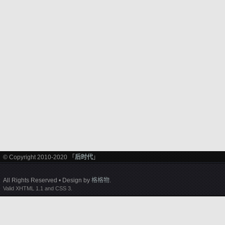
© Copyright 2010-2020 「
后时代
」
All Rights Reserved • Design by
格格物
.
Valid XHTML 1.1 and CSS 3.