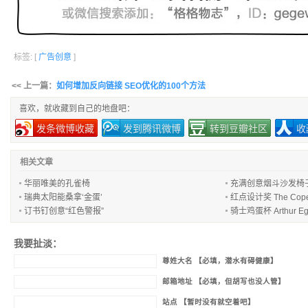
标签: [
广告创意
]
<< 上一篇：
如何增加反向链接 SEO优化的100个方法
喜欢，就收藏到自己的地盘吧：
发条微博收藏
发到腾讯微博
转到豆瓣社区
收
相关文章
华丽唯美的孔雀椅
充满创意烟斗沙发椅
瑞典太阳能桑拿‘金蛋’
红点设计奖 The Cope
订书钉创意“红色警报”
骑士鸡蛋杯 Arthur Eg
我要扯淡：
尊姓大名 【必填，潜水有碍健康】
邮箱地址 【必填，但胡写也没人管】
站点 【暂时没有就空着吧】