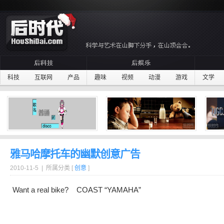
科技
互联网
产品
趣味
视频
动漫
游戏
文学
雅马哈摩托车的幽默创意广告
2010-11-5 | 所属分类 [
创意
]
Want a real bike? COAST “YAMAHA”