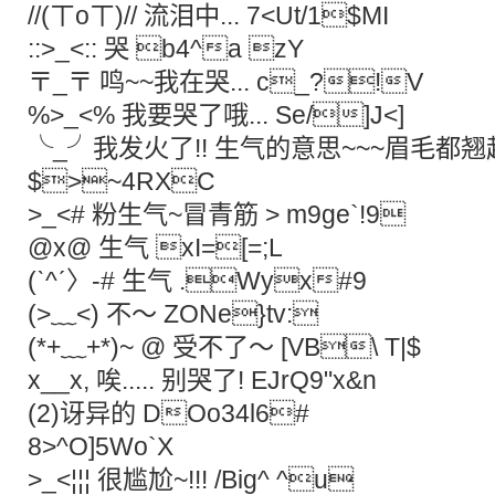
//(ㄒoㄒ)// 流泪中... 7<Ut/1$MI
::>_<:: 哭 b4^a zY
〒_〒 鸣~~我在哭... c_?!V
%>_<% 我要哭了哦... Se/]J<]
╰_╯我发火了!! 生气的意思~~~眉毛都翘
$>~4RXC
>_<# 粉生气~冒青筋 > m9ge`!9
@x@ 生气 xI=[=;L
(ˋ^ˊ〉-# 生气 .Wyx#9
(>﹏<) 不～ ZONe}tv:
(*+﹏+*)~ @ 受不了～ [VB\ T|$
x__x, 唉..... 别哭了! EJrQ9"x&n
(2)讶异的 DOo34l6#
8>^O]5Wo`X
>_<¦¦¦ 很尴尬~!!! /Big^ ^u