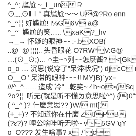
^_^; 尴尬 ~_L_un.R
⊙﹏⊙‖∣° 真尴尬～～ U@?Ro enn
^_^¦¦¦ 好尴尬! I%G6V a@
^_^” 尴尬的笑….. \xaK?_hv
→_→ 怀疑的眼神~~ :-.bXOB(
..@_@¦¦¦¦¦.. 头昏眼花 O7RW*V:G@
…(⊙_⊙;)… ○圭~○列~~怎麼酱? <[Gk
o_o .... 沉思(说穿了"呆滞状况") djcC
O__O" 呆滞的眼神~~~!! MY}B)`yx=
///^_^....... 造成"冷"...乾笑~ 4h~o>(S
?o?¦¦¦ 听无(就是听不懂ㄉ意思啦^^) {)0
( ^_^ )? 什麼意思?? )W/ mt[;
(+_+)? 不知道你在什麼 ZtfPB
(?ε?)? 哩公啥哇听无啦~ v5GV"qY
o_O??? 发生啥事? x-/`c