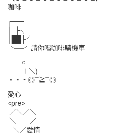
咖啡
┌──┐
│ ├╮
│██├╯
╰──╯請你喝咖啡騎機車
○
∣＼)
﹡﹡﹡◎¯≧¯◎
愛心
<pre>
／＼／＼
＼ ／
＼／愛情