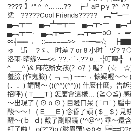
???? 】*° ^_^…….?? ┢┦aΡｐy ?^
乷 ?????Cool Friends????? 
▄︻┳一 ▄︻┻═┳一 ▄︻┳-一 ▄
▄︻┳一· ▄︻┳═一 ︻┳═一oO -
∝╬══→ ::======>> ┈━═☆ ┣
ゅ 卐 ?ゞ、 时差 7 or 8 小时｀ヅ? ?◇ …¤?
洛雨·晴缘?—<<·.??.·′ˉ`·.??.¤…╬叮嚀╬ On
^___^ )& 麻花辮女孩(？o？) 喔？ (☆＿☆)
羞臉 (作鬼臉) ( ﹁ ﹁ ) ~~~→ 懷疑喔～～
(．．) 請問～ (((^^)(^^))) 什麼什麼，告訴我
招呼) ( T___T ) 怎麼會這樣… (≧◇≦) 感動～
～出現了 ( ⊙ o ⊙ ) 目瞪口呆 ( ˉ □ ˉ ) 腦中
酸～～！ ( E___E ) 念昏了頭 ( $ _ $ ) 
醒～(ｂ_ｄ) 戴了副眼鏡 (*^＠^*) 乖～還含
紅了啦！ o(?”?)o (皺眉頭)ゃōゃ .==D