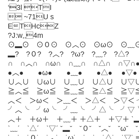
‘3l TI
 ~71U s
ETHcZ
?J:w,,4m
⊙▂⊙ ⊙０⊙ ⊙︿⊙ ⊙ω⊙ ⊙﹏
▂? ?０? ?︿? ?ω? ?﹏? ?△?
∩ ∩︿∩ ∩ω∩ ∩﹏∩ ∩△∩ ∩
●︿● ●ω● ●﹏● ●△● ●▽
∪︿∪ ∪ω∪ ∪﹏∪ ∪△∪ ∪
≧︿≦ ≧ω≦ ≧﹏≦ ≧△≦ ≧▽≦
︿＜ ＞ω＜ ＞﹏＜ ＞△＜ ＞▽＜
╯︿╰ ╯ω╰ ╯﹏╰ ╯△╰ ╯▽╰
︿＋ ＋ω＋ ＋﹏＋ ＋△＋ ＋▽＋ ˋ▂ˊ
ˋ﹏ˊ ˋ△ˊ ˋ▽ˊ ˇ▂ˇ ˇ０ˇ ˇ︿ˇ ˇωˇ
˙▂˙ ˙０˙ ˙︿˙ ˙ω˙ ˙﹏˙ ˙△˙ ˙▽˙