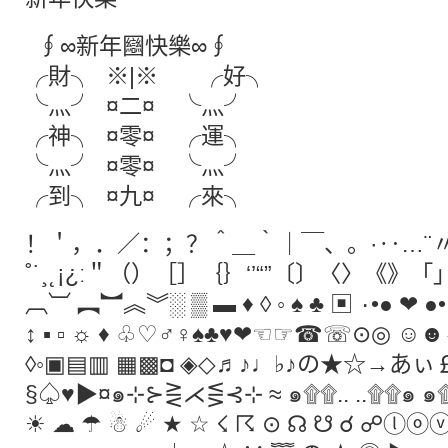
∮∞新年圝快樂∞∮
╭財╮ ※|※ ╭好╮
╰灬╯ ¤二¤ ╰灬╯
╭神╮ ¤零¤ ╭運╮
╰灬╯ ¤零¤ ╰灬╯
╭到╮ ¤九¤ ╭來╮
！＇，．／：；？＾＿｀｜￣、。·‥…¨〃­―
˚˙¸˛¡¿ː＂（）［］｛｝‘’“”〔〕〈〉《
︹︺ ︻︼︽︾░ ▒ ▬ ♦ ◊ ◦ ♠ ♣ ▣ ۰•● ❤ ●
↕ ▪ ▫ ☼ ♦ ♧♡♂♀♠♣♥❤☜☞☎☏⊙◎ ☺
◊◦▣▤▥ ▦▩◘ ◈◇♬♪♩♭♪の★☆→あ
§♤♥▶¤๑⊹⊱⋛⋌⋚⊰⊹ ≈ ๑۩۩.. ..۩۩๑ ๑
☀ ☁ ☂ ☃ ☄ ★ ☆ ☇ ☈ ⊙ ☊ ☋ ☌ ☍ⓛⓞⓥ