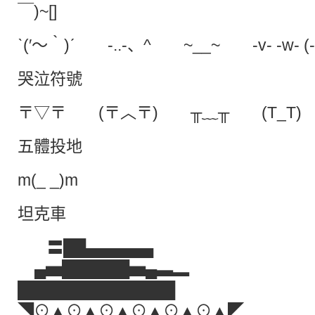
￣)~[]
ˋ(′～‵)ˊ -..-、^ ~__~ -v- -w- (-.
哭泣符號
〒▽〒 (〒︿〒) ╥﹏╥‎‎ (T_T)
五體投地
m(_ _)m
坦克車
〓██▄▄▄▄▄▄
▄▅██████▅▄▃▂
██████████████
◥⊙▲⊙▲⊙▲⊙▲⊙▲⊙▲◤