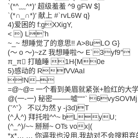
`(*^﹏^*)′ 超级羞羞 ^9 gFW $]
`(*∩_∩*)′ 献上 #`rvL6W q}
4)爱困的 f:gXXigY,
< ) L’h
~_~ 想睡觉了的意思!! A>8uLO G}
(～ o ～)~zZ 我想睡啦～ E`3yf9″
π_π 打瞌睡 1H{M0e
5)感动的 RfVVAaI
!N–
=@~@= 一个看到美眉就紧张+脸红的大学生.
@(一-一) 秘密——–嘘“““` 6vySOVM
(ˇ^ˇ〉 不以为然 y -j3d)T
(^人^) 拜托啦^^~ bLyU;
(^_^)/~~ 掰掰~ OTs vox|(
*x*… … 你逼我也没用,我劫对不会搜粗弃的!