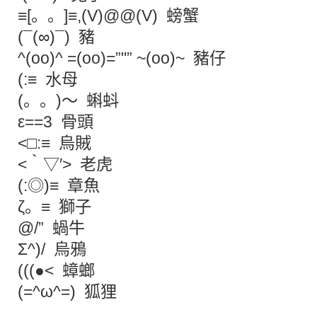
≡[。。]≡,(V)@@(V) 螃蟹
(¯(∞)¯) 豬
^(oo)^ =(oo)=”"” ~(oo)~ 豬仔
(:≡ 水母
(。。)～ 蝌蚪
ε==3 骨頭
<□:≡ 烏賊
<‵▽′> 老虎
(:◎)≡ 章魚
ζ。≡ 獅子
@/” 蝸牛
Σ^)/ 烏鴉
(((●< 蟑螂
(=^ω^=) 狐狸