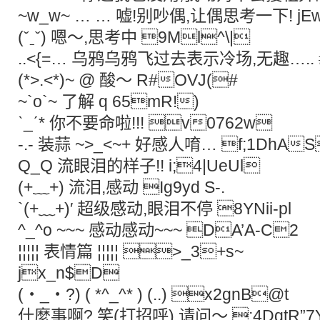
~w_w~ … … 嘘!别吵偶,让偶思考一下! j
(ˇˍˇ) 嗯～,思考中 9Ml^\|
..<{=… 乌鸦乌鸦飞过去表示冷场,无趣….. #
(*>.<*)~ @ 酸～ R#OVJ(#
~`o`~ 了解 q 65mR!)
ˋ_ˊ* 你不要命啦!!! v0762w
-.- 装蒜 ~>_<~+ 好感人唷… f;1DhA
Q_Q 流眼泪的样子!! i;4|UeUl
(+﹏+) 流泪,感动 Ig9yd S-.
`(+﹏+)′ 超级感动,眼泪不停 8YNii-pl
^_^o ~~~ 感动感动~~~ DA’A-C2
¦¦¦¦¦ 表情篇 ¦¦¦¦¦ >_3+s~
jx_n$D
(‧_‧?) ( *^_^* ) (..) x2gnB@t
什麼事啊? 笑(打招呼) 请问～ ;4DqtR”