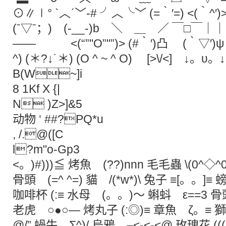
⊙∥∣° ˋ︿ˊ﹀-# ╯︿╰﹀ (=‵′=) <(‵^′)
(ˉ▽ˉ；) (-__-)b ＼ ＿ ／ ￣□￣｜｜ 
—— <(“”"O”"”)> (#‵′)凸 (‵▽′)
^) (＊?↓˙＊) (O ^ ~ ^ O) [>\/<] ↓。υ。↓ (；
B(W~]i
8 1Kf X {|
N )Z>]&5
动物 ‘ ##?PQ*u
, /.@([C
l?m"o-Gp3
<。)#)))≦ 烤魚 (??)nnn 毛毛蟲 \(0^◇^0)
骨頭 (=^ ^=) 貓 /(*w*)\ 兔子 ≡[。。]≡ 
咖啡杯 (:≡ 水母 (。。)～ 蝌蚪 ε==3 骨頭
老虎 ○●○— 烤丸子 (:◎)≡ 章魚 ζ。≡ 
@/” 蝸牛 Σ^)/ 烏鴉 –<-<-<@ 玫瑰花 ((