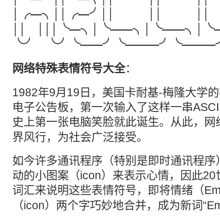
│╭—╮││╭—╯││ ││ ││ │
││ │││╰—╮│╰——╮│╰——╮│╰
╰╯ ╰╯╰——╯╰———╯╰———
网络特殊
表情
符号
大全
：
1982年9月19日，美国卡耐基-梅隆大学
电子公告板，第一次输入了这样一串ASCII字
史上第一张电脑笑脸就此诞生。从此，网
界风行，为社会广泛接受。
如今许多通讯程序（特别是即时通讯程序
动的小图案（icon）来表示心情，因此2
词汇来说明这些表情
符号
，即将情绪（Emo
（icon）两个字巧妙地合并，成为新词“Em