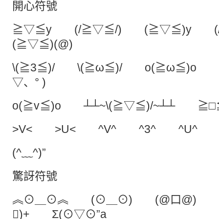
開心符號
≧▽≦y (/≧▽≦/) (≧▽≦)y (
(≧▽≦)(@)
\(≧3≦)/ \(≧ω≦)/ o(≧ω≦)o o
▽、° )
o(≧v≦)o ┴┴~\(≧▽≦)/~┴┴ ≧□
>V< >U< ^V^ ^3^ ^U^ >
(^﹏^)”
驚訝符號
︽⊙＿⊙︽ (⊙＿⊙) (@口@) Σ
￣)+ Σ(⊙▽⊙”a