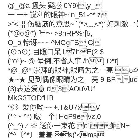
@_@a 搔头,疑惑 0Y9\,y_
一 一+ 锐利的眼神~ n_51-^* z
>"<¦¦¦¦ 伤脑筋的意思~ `(*>﹏<*)′ 好刺激..
(*@ο@*) 哇～ >8nRP%r[5,
O_o 惊讶~~~ ^MGgFS]G
(⊙o⊙) 目瞪口呆 I7hE(2!$
(°ο°)~ @ 晕倒,不省人事 /bj D*rj
*@_@* 崇拜的眼神;眼睛为之一亮 54w
★~★ 见到偶像眼睛为之一亮 9 BPu
(3)表达爱意 d3AOuVUf
MkG3TODfHB
^◎- 爱你呦~~ +.T&U7xV
(*^‧^*) 啵一个! HgP9evz,0
(^_^)∠※ 送你一束花 e`fN+
(*^〔^*〕 羞羞 s(‘<ms