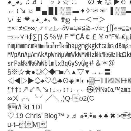
◕‿◕｡ ♫ ♬ ♩ ♭ ♪ ☆ ∷ ﹌ の ★ ◎ ▶☺ 
↔ ↕↘ ☼ ▀ ▄ █ ▌░ ▒ ▬ ♦ ◊ ☜ ☞ ▐ ░ ▒▬
ぃ ￡ ❤ ｡◕‿◕｡ ✎ ✟ஐ ＋－＜＝＞
±×÷≠≤≥∞∴♂♀∠⊥⌒∂∇≡≒≌≦≧∽√∝∵∫∬∈∋⊆
⇒⇔∀∃∮∑∏＄％￦Ｆ′″℃Å￠￡￥¤℉‰
㎚㎛㎜㎝㎞㎟㎠㎡㎢㏊㎍㎎㎏㏏㎈㎉㏈㎧
㎹㎀㎁㎂㎃㎄㎺㎻㎼㎽㎾㎿㎐㎑㎒㎓㎔Ω
㏛㎩㎪㎫㎬㏝㏐㏓㏃㏉㏜㏆＃＆＊＠
§※☆★●◎◇◆□■△▲▽▼→←〓
◁◀▷▶♤♠♡♧♣⊙◈▣◐◑▒▤▥▨▧▦
¶†‡↕↗↙↖↘↑↓↔↕↑↓→←㉿㈜№㏇™㏂㏘
∞ㄨ╭╮╰╯╱╲ ,)Q-o2(C
fr/EkL1Dl
♡.19 Chris’ Blog™ ♪ ♬ ๑•ิ.•ั๑ ♠ ♣ ✖ >
u-t=M]