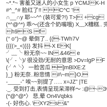
~*.*~ 害羞又迷人的小女生 p YCMJK-
#^_^# 脸红了!! C^C '!
∩__∩y 耶~~^^ (装可爱?!) T>| +cg
(*^@^*) 乖～(还含个奶嘴哦) X﹏X糟糕.
h9S f
(° ο°)~@ 晕倒了.. {(-TWh7V
{{{(>_<)}}} 发抖 -X EK[
╯﹏╰ 粉无奈~~ lN.&46 e
\(╯-╰)/ 很没劲/无耐的意思 >Dv=lgP 
(╯^╰〉 一脸苦瓜 ]mBlXE:Z
}_} 粉无奈..粉悲情 #\~m}O,
-____-” 唉~~别提了….. x=JZ” |TE
._. 受到打击,表情呈现呆滞样～ :@~3
(*@^@*〉 悲,晕 On4Vqbks
-(- 好伤心. \XY2s&"