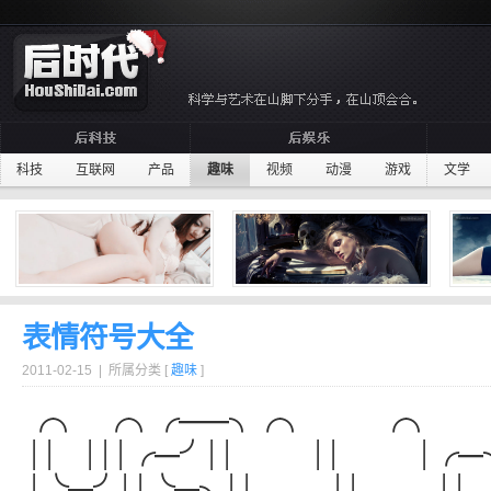
科技
互联网
产品
趣味
视频
动漫
游戏
文学
表情符号大全
2011-02-15 | 所属分类 [
趣味
]
╭╮ ╭╮╭——╮╭╮ ╭╮ 
││ │││╭—╯││ ││ │╭—╮
│╰—╯││╰—╮││ ││ ││ │