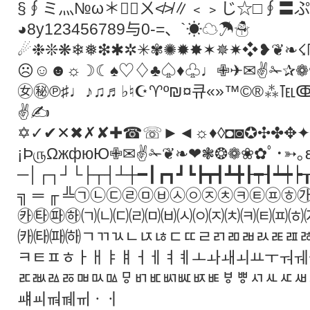
§∮ミ灬№ω＊ㄨ≮≯∥﹤﹥じ☆□∮〓ぷ
◕8y123456789与0-=、`☀☁☂☃
☄❉❊❋❄❅❇✱✲✳✾✺✹✸✶✵✷❖❥❦❧
☹☺☻☼☽☾♠♡♢♣♤♦♧♩✙✈✉✌✁✰❁
㊛㊙℗♯♩♪♫♬♭♮☪♈º₪¤큐«»™©®⁂℡
✌✍
✡✓✔✕✖✗✘✚☎☏►◄☼♦◊◘◙✪✣✤✥✦✧✩✫✬
¡Þ௫ΩжфюЮ✙✉✌✁❦❧❤❃❂❁❀✿ﾟ･➳｡εї
─│┌┐┘└├┬┤┴┼━┃┏┓┛┗┣┳┫┻╋┠┯┨┷┿┝┰
╗ ═ ╓ ╩㉠㉡㉢㉣㉤㉥㉦㉧㉨㉩㉪㉫㉬
㉸㉹㉺㉻㈀㈁㈂㈃㈄㈅㈆㈇㈈㈉㈊㈋㈌㈍
㈘㈙㈚㈛ㄱㄲㄳㄴㄵㄶㄷㄸㄹㄺㄻㄼㄽㄾㄿ
ㅋㅌㅍㅎㅏㅐㅑㅒㅓㅔㅕㅖㅗㅘㅙㅚㅛㅜㅝㅞ
ㅪㅫㅬㅭㅮㅯㅰㅱㅲㅳㅴㅵㅶㅷㅸㅹㅺㅻㅼㅽ
ㆈㆉㆊㆋㆌㆍㆎ