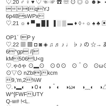
♡.20 ♂ ♀ ♥ ♡ ☜ ☞ ☎ ☏ ⊙ ◎ ☺ ☻► ◄ 
IqYJ
6p4BsWPx
♡.21 ☼ ♦ ▀ ▄ █ ▌ ▐ ░ ▒ ▬ ♦ ◊ ◦ ☼ ♠
OP1` !P y
♡.22 ▦ ▩ ◘ ◙ ◈ ♫ ♬ ♪ ♩ ♭ ♪ の ☆→ 
6^gp /{
kM506U<g
♡.ゃōゃ ⊙▂⊙ ⊙０⊙ ⊙＾⊙ ⊙
⊙▽⊙ nZbI}kcm
9,’m,2%W
♡.◑▂◐ ◑０◐ ◑＾◐ ◑ω◐ ◑﹏◐ 
W^[FWFUTY
Q-w# !<L.