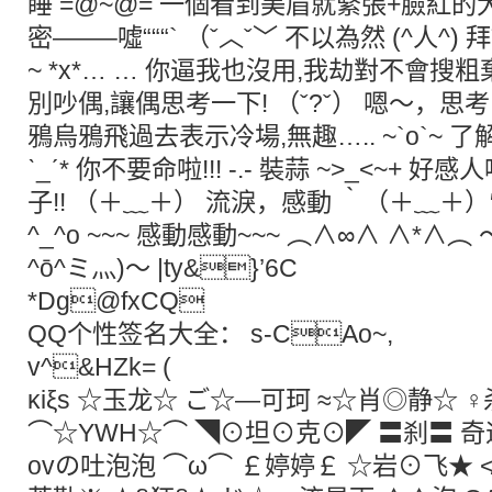
睡 =@~@= 一個看到美眉就緊張+臉紅的大
密——–噓“““` （ˇ︿ˇ﹀ 不以為然 (^人^) 拜託
~ *x*… … 你逼我也沒用,我劫對不會搜粗棄的
別吵偶,讓偶思考一下! （ˇ?ˇ） 嗯～，思考
鴉烏鴉飛過去表示冷場,無趣….. ~`o`~ 了解 
ˋ_ˊ* 你不要命啦!!! -.- 裝蒜 ~>_<~+ 
子!! （＋﹏＋） 流淚，感動 ‵（＋﹏＋
^_^o ~~~ 感動感動~~~ ︵∧∞∧ ∧*∧︵ 
^ō^ミ灬)～ |ty&}’6C
*Dg@fxCQ
QQ个性签名大全： s-CAo~,
v^&HZk= (
κiξs ☆玉龙☆ ご☆—可珂 ≈☆肖◎静☆ 
⌒☆YWH☆⌒ ◥⊙坦⊙克⊙◤ 〓刹〓 奇
ovの吐泡泡 ⌒ω⌒ ￡婷婷￡ ☆岩⊙飞★ 