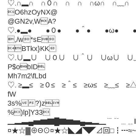
♡.∩▂∩ ∩０∩ ∩＾∩ ∩ω∩ ∩﹏∩
O6hzOyNX@
@GN2v,WA?
♡.●▂● ●０● ●＾● ●ω● ●
,/w*sE
BTkx}KK
♡.∪▂∪ ∪０∪ ∪＾∪ ∪ω∪ ∪
P$obID
Mh7m2\fLbd
♡. ≥▂≤ ≥０≤ ≥＾≤ ≥ω≤ ≥﹏≤ ≥△
fW
3s%?)z
%)lp]Y33
▁▂▃▄▅▆▇█▇▆▅▄▃▂▁﹉﹊﹍﹎
¤★☆▓⊕Θ⊙¤★☆◣◢◥◤⊿回□┇┅≈~-