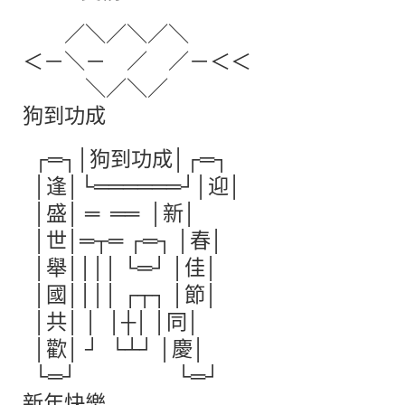
／＼／＼／＼
＜－＼－ ／ ／－＜＜
＼／＼／
狗到功成
┌═┐│狗到功成│┌═┐
│逢│└══════┘│迎│
│盛│ ═ ══ │新│
│世│═┬═ ┌═┐ │春│
│舉││││ └═┘ │佳│
│國││││ ┌┬┐ │節│
│共│ │ │┼│ │同│
│歡│ ┘ └┴┘ │慶│
└═┘ └═┘
新年快樂