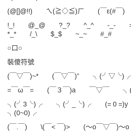
(@[]@!!) ㄟ(≧◇≦)ㄏ (￣ε(#￣) Σ(
!_! @_@ ?_? ^_^ -_-
*_* /_\ $_$ ~_~ #_#
○口○
裝傻符號
(￣▽￣)~* (￣▽￣)” ╮(╯▽╰)
=￣ω￣= (￣３￣)a ￣▽￣ ╮(
╮(╯3╰)╭ ╮(╯_╰)╭ (= 0 =)
╮(0~0)╭
(￣.￣) \(￣< ￣)> (～o￣▽￣)