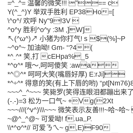
=^_^= 温馨的微笑!!! ”== c
Y(^_^)Y 举双手胜利 EP38Ho=[
\^o^/ 欢呼 Ny"9!3V 
^o^y 胜利^o^y :3M ,]W]
↖(^ω^)↗ 小猪为你打气! s $(%]~P
~^o^~ 加油呦! Gm- “?4(
*^ˍ^* 笑,打 cEHpa%_5
*^ο^* 哦～,呵呵傻笑 :awa
*^◎^* 呵呵大笑(嘴唇好厚) E:rJi]
*^÷^* 得意的笑(有上下唇的哟) “pt[Nm76
~~~^_^~~~ 笑毙罗(笑得连眼泪都蹦出来了..
(-.-)=3 松ㄌ一口气~ +Vg(2Xt
~~~///(^v^)\\\~~~ 微笑表示友善!!!~哈~哈
~@^_^@~ 可爱呦! f.ua,,P.
\\*^o^*// 可爱ㄋㄟ~ g,E)F90