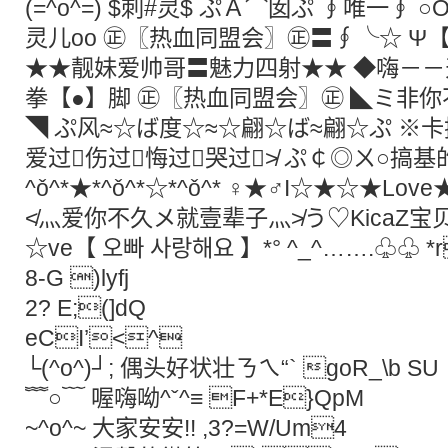
(=^o^=) $刺#灵$ ぷＡ⌒囡ぷ ∮唯一∮ ○
灵儿oо ㊣〖热血同盟会〗㊣〓∮╰☆ Ψ
★★靓妹爱帅哥〓魅力四射★★ ◆嗨－－
拳【●】脚 ㊣〖热血同盟会〗㊣ ◣ミ非
◥ ぷ风≈☆ば度☆≈☆翩☆ば≈翩☆ぷ ※
爱过伤过悔过哭过≯ ぷ￠◎ㄨ○搞基
^ǒ^*★*^ǒ^*☆*^ǒ^* ♀★♂I☆★☆★Lo
≮灬爱你不久メ就壹辈子灬≯う♡KicaZ宝贝o
☆ve【 오빠 사랑해요 】*° ^_^…….♧♧ *
8-G )lyfj
2? E;(]dQ
eCI’<^
└(^o^)┘; 偶头好状壮ㄋㄟ“` goR_\b S
﹌○﹋ 喔嗨呦^ˇ^≡ F+*E}QpM
~^o^~ 大家安安!! ,3?=W/Um4