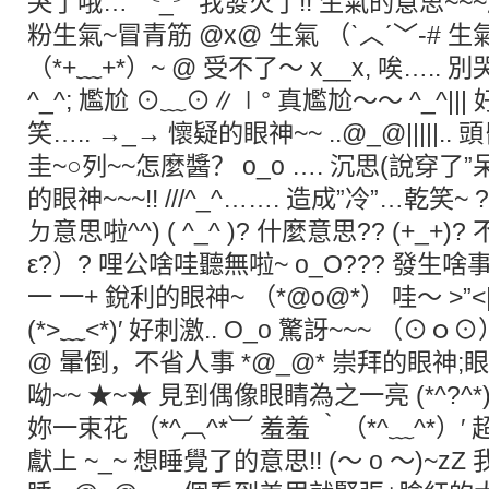
哭了哦… ╰_╯我發火了!! 生氣的意思~~~
粉生氣~冒青筋 @x@ 生氣 （ˋ︿ˊ﹀-# 
（*+﹏+*）~ @ 受不了～ x__x, 唉….. 別哭了
^_^; 尷尬 ⊙﹏⊙∥∣° 真尷尬～～ ^_^|||
笑….. →_→ 懷疑的眼神~~ ..@_@|||||..
圭~○列~~怎麼醬？ o_o …. 沉思(說穿了”呆
的眼神~~~!! ///^_^……. 造成”冷”…乾笑~
ㄉ意思啦^^) ( ^_^ )? 什麼意思?? (+_+
ε?）? 哩公啥哇聽無啦~ o_O??? 發生啥
一 一+ 銳利的眼神~ （*@ο@*） 哇～ >”<
(*>﹏<*)′ 好刺激.. O_o 驚訝~~~ （⊙ｏ
@ 暈倒，不省人事 *@_@* 崇拜的眼神;眼
呦~~ ★~★ 見到偶像眼睛為之一亮 (*^?^*) 
妳一束花 （*^︹^*︺ 羞羞 ‵（*^﹏^*）′ 
獻上 ~_~ 想睡覺了的意思!! (～ o ～)~zZ