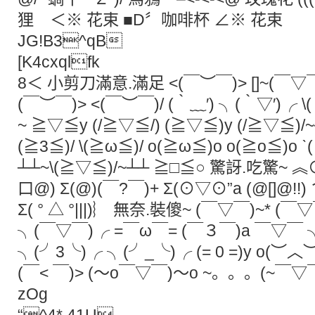
狸 ＜※ 花束 ■D〞咖啡杯 ∠※ 花束 {
JG!B3^qB
[K4cxqlfk
8＜ 小剪刀滿意.滿足 <(￣︶￣)> []~(￣▽￣)
(￣︶￣)> <(￣︶￣)/ (‵﹏′) ╮(‵▽′)╭ 
~ ≧▽≦y (/≧▽≦/) (≧▽≦)y (/≧▽≦)/~
(≧3≦)/ \(≧ω≦)/ o(≧ω≦)o o(≧o≦)o ˋ(
┴┴~\(≧▽≦)/~┴┴ ≧□≦○ 驚訝.吃驚~ 
口@) Σ(@)(￣?￣)+ Σ(⊙▽⊙”a (@[]@!!
Σ( ° △ °|||)︴ 無奈.裝傻~ (￣▽￣)~* (
╮(￣▽￣)╭ =￣ω￣= (￣３￣)a ￣▽￣ 
╮(╯3╰)╭ ╮(╯_╰)╭ (= 0 =)y o(︶︿︶)o
(￣< ￣)> (～o￣▽￣)～o ~。。。(~￣▽￣)~[]
zOg