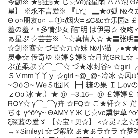
芩勤※ ★§狂§★ じ☆ve流星雨 ∧∧泡 Θ
星】 ※永不言爱※ 『LY』 ▂★σ弧 №々
Θ o○朋友o○ ←①≯烟火≠ ≤C&c☆乐园≥ ￡
羞の羞 * ♀多情少女 酷ˇ明 ぱ伊男☆ 夜吻♂
ぁ星ぷ ☆芸芸※ ╰☆真情人☆ ★〓张明〓
☆剑※客☆ づぜ☆九☆妹 №小猫 ╭●★★●
灵◆☆ 传奇ゆ ※婷＄婷§ ☆月光GRIL☆
ぷ芷柔ぷ ☆⌒_⌒☆ づ★冰封谷≈ ☆girl
ＳＶmm丫丫ｙ ☆girl ~@_@~冷冰 ☆
~⊙ō⊙~ ＷeＳt囧Ｋ ┣┫糖の果 Ｉしov
ｚОo 冰 ★:）★ @_–3:16–_@ ￡婷婷￡ 
ROY☆ γ⌒_⌒γ卉 ☆FQ☆ ご★轩☆ゞ
ぢ￠ γ^ō^γ~ ΘAMY￥Ж じ☆ve熏伊草 
ξ深蓝の爱ゞ 【☆宝♀贝☆】 ≈☆灵♂之☆梦
→♀Simleyt ☆づ紫欣 ぁ★ぁラ☆ラ ☆梦琳2