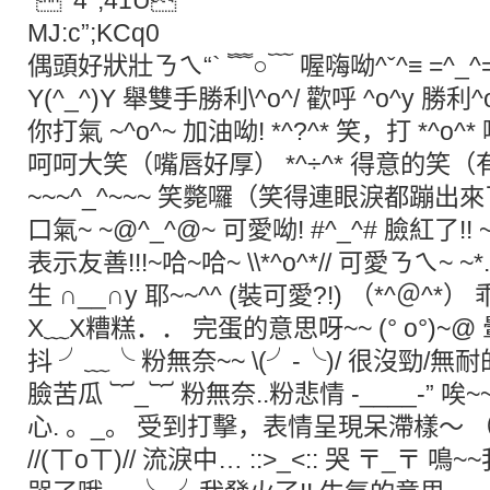
“^4*,41U
MJ:c”;KCq0
偶頭好狀壯ㄋㄟ“` ﹌○﹋ 喔嗨呦^ˇ^≡ =^_^
Y(^_^)Y 舉雙手勝利\^o^/ 歡呼 ^o^y 勝利
你打氣 ~^o^~ 加油呦! *^?^* 笑，打 *^ο
呵呵大笑（嘴唇好厚） *^÷^* 得意的笑
~~~^_^~~~ 笑斃囉（笑得連眼淚都蹦出來了…
口氣~ ~@^_^@~ 可愛呦! #^_^# 臉紅了!! ~~~
表示友善!!!~哈~哈~ \\*^o^*// 可愛ㄋㄟ~
生 ∩__∩y 耶~~^^ (裝可愛?!) （*^＠
X﹏X糟糕．． 完蛋的意思呀~~ (° ο°)~@ 暈倒了
抖 ╯﹏╰ 粉無奈~~ \(╯-╰)/ 很沒勁/
臉苦瓜 ︸_︸ 粉無奈..粉悲情 -____-” 唉~
心. 。_。 受到打擊，表情呈現呆滯樣～ （
//(ㄒoㄒ)// 流淚中… ::>_<:: 哭 〒_〒 