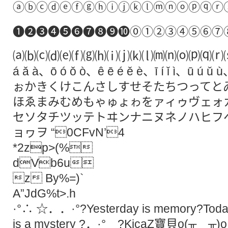
ⓐⓑⓒⓓⓔⓕⓖⓗⓘⓙⓚⓛⓜⓝⓞⓟⓠⓡ
❶❷❸❹❺❻❼❽❾❿⓪①②③④⑤⑥⑦
⒜⒝⒞⒟⒠⒡⒢⒣⒤⒥⒦⒧⒨⒩⒪⒫⒬⒭⒮⒯
á ǎ à、ō ó ǒ ò、ê ē é ě è、ī í ǐ ì、ū ú
ぉかきくけこんさしすせそたちつってと
ほゑまみむめもゃゅょゎをァィゥヴェォ
セソタチツッテトヰンナニヌネノハヒフ
ョヮヲ “0CFvN’4
*2zp>(%
dVb6u
z By%=)`
A”JdG%t>.h
·°∴ ☆．．·°?Yesterday is memory?Today 
is a mystery ?．·° ?KicaZ寶貝o(╥﹏╥