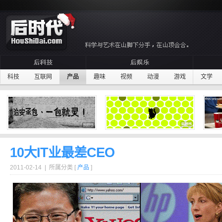
科技
互联网
产品
趣味
视频
动漫
游戏
文学
10大IT业最差CEO
2011-02-14 | 所属分类 [
产品
]