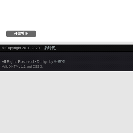
© Copyright 2010-2020 「
后时代
」
All Rights Reserved • Design by
格格物
.
Valid XHTML 1.1 and CSS 3.