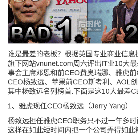
谁是最差的
老板
？根据英国专业商业信息提供商I
旗下网站vnunet.com周六评出IT业10
事会主席邓恩和前CEO费奥瑞娜、雅虎前
CEO杨致远、苹果前CEO斯考利、AOL
其中杨致远名列榜首.下面是这10大最差C
1、雅虎现任CEO杨致远（Jerry Yang）
杨致远担任雅虎CEO职务只不过一年多
这样在如此短时间内把一个公司弄得如此