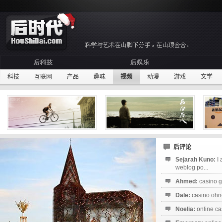
科技
互联网
产品
趣味
视频
动漫
游戏
文学
后评论
Sejarah Kuno:
I
weblog po...
Ahmed:
casino g
Dale:
casino ohne
Noelia:
online ca