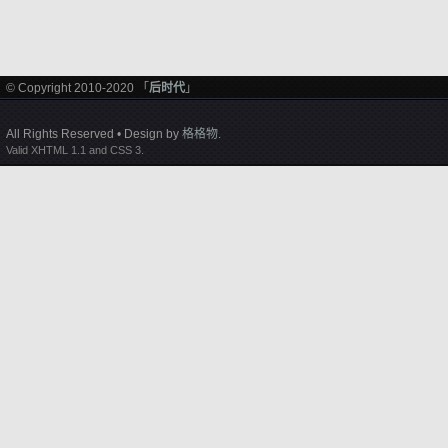
© Copyright 2010-2020 「
后时代
」
All Rights Reserved • Design by
格格物
.
Valid XHTML 1.1 and CSS 3.