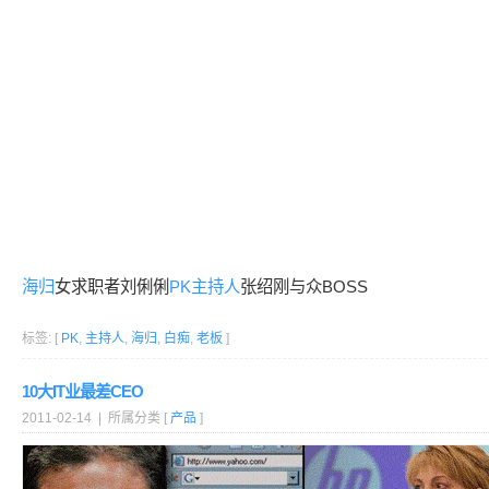
海归
女求职者刘俐俐
PK
主持人
张绍刚与众BOSS
标签: [
PK
,
主持人
,
海归
,
白痴
,
老板
]
10大IT业最差CEO
2011-02-14 | 所属分类 [
产品
]