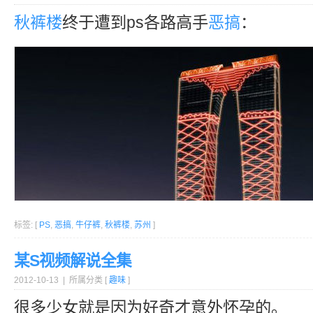
秋裤楼
终于遭到ps各路高手
恶搞
：
标签: [
PS
,
恶搞
,
牛仔裤
,
秋裤楼
,
苏州
]
某S视频解说全集
2012-10-13 | 所属分类 [
趣味
]
很多少女就是因为好奇才意外怀孕的。