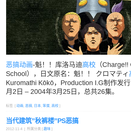
恶搞
动画
-魁！！库洛马迪
高校
（Charge!! 
School），日文原名：魁！！ クロマティ
Kuromathi Kōkō，Production I.G制
月2日 – 2004年3月25日，总共26集。
标签: [
动画
,
恶搞
,
日本
,
笨蛋
,
高校
]
当代建筑”秋裤楼”PS恶搞
2012-11-4 | 所属分类 [
趣味
]