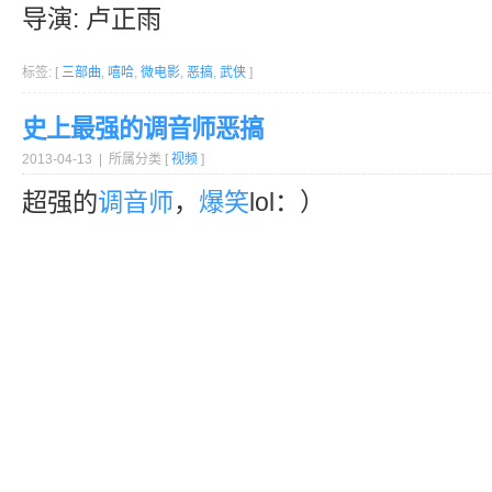
导演: 卢正雨
标签: [
三部曲
,
嘻哈
,
微电影
,
恶搞
,
武侠
]
史上最强的调音师恶搞
2013-04-13 | 所属分类 [
视频
]
超强的
调音师
，
爆笑
lol：）