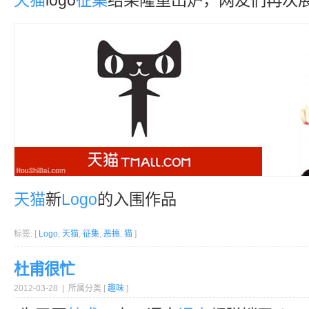
天猫
logo
征集
结果隆重出炉，网友们再次
天猫
新
Logo
的入围作品
标签: [
Logo
,
天猫
,
征集
,
恶搞
,
猫
]
杜甫很忙
2012-03-28 | 所属分类 [
趣味
]