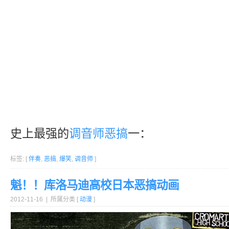
史上最强的
调音师
恶搞
一：
标签: [
伴奏
,
恶搞
,
爆笑
,
调音师
]
魁！！库洛马迪高校日本恶搞动画
2012-11-16 | 所属分类 [
动漫
]