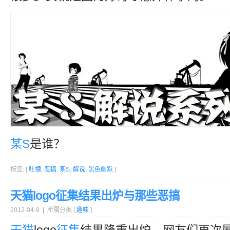
某S
是谁？
标签: [
吐槽
,
恶搞
,
某S
,
解说
,
黑色幽默
]
天猫logo征集结果出炉与那些恶搞
2012-04-9 | 所属分类 [
趣味
]