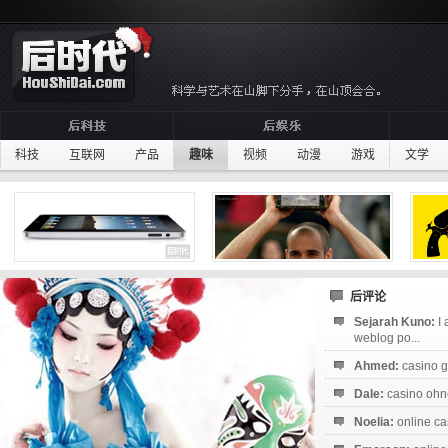
科技
互联网
产品
趣味
视频
动漫
游戏
文学
后评论
Sejarah Kuno:
I
weblog po...
Ahmed:
casino g
Dale:
casino ohne
Noelia:
online ca