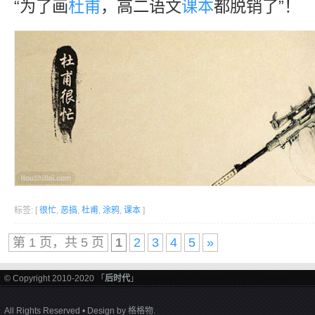
“为了画
杜甫
，高二语文
课本
都脱销了”！
标签: [
很忙
,
恶搞
,
杜甫
,
涂鸦
,
课本
]
第 1 页，共 5 页
1
2
3
4
5
»
© Copyright 2010-2020 「
后时代
」
All Rights Reserved • Design by
格格物
.