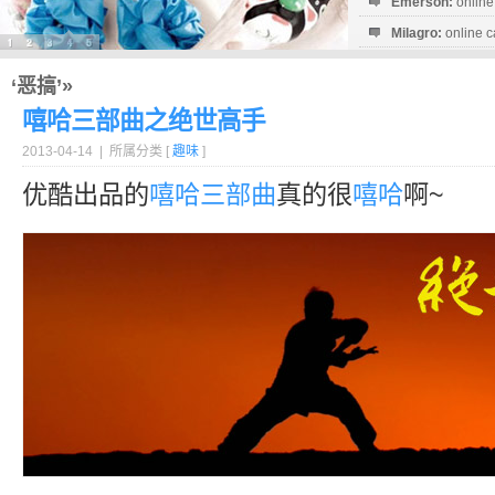
Emerson:
online
Milagro:
online c
Esperanza:
sofo
startguthaben...
‘恶搞’»
嘻哈三部曲之绝世高手
2013-04-14 | 所属分类 [
趣味
]
优酷出品的
嘻哈
三部曲
真的很
嘻哈
啊~