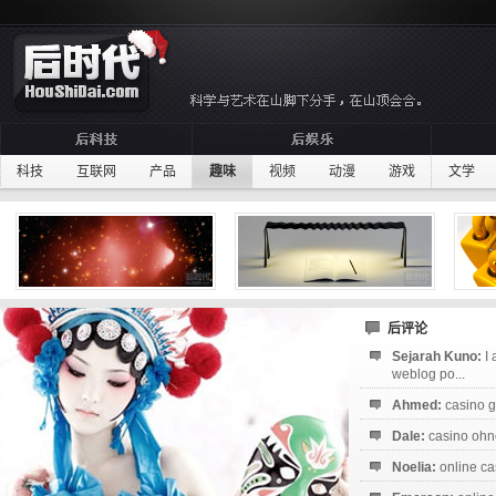
科技
互联网
产品
趣味
视频
动漫
游戏
文学
后评论
Sejarah Kuno:
I
weblog po...
Ahmed:
casino g
Dale:
casino ohne
Noelia:
online ca