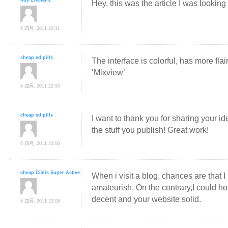
Hey, this was the article I was looking 
6 四月, 2011 22:31
cheap ed pills
The interface is colorful, has more fla
‘Mixview’
6 四月, 2011 22:50
cheap ed pills
I want to thank you for sharing your id
the stuff you publish! Great work!
6 四月, 2011 23:00
cheap Cialis Super Active
When i visit a blog, chances are that I
amateurish. On the contrary,I could hon
decent and your website solid.
6 四月, 2011 23:05