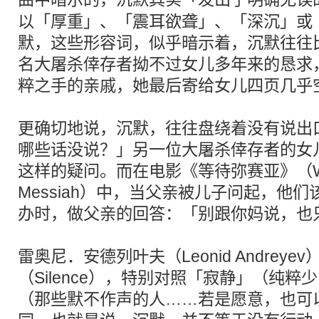
以「厚重」、「震耳欲聋」、「深沉」或
默，这些形容词，似乎暗示着，沉默往往
名大屠杀倖存者拗不过女儿多年来的恳求
粹之手的亲戚，她最后寄给女儿四页几乎
更确切地说，沉默，往往盘绕着没有说出
哪些话没说？」另一位大屠杀倖存者的女
这样的疑问。而在电影《等待弥赛亚》（Waitin
Messiah）中，当父亲被儿子问起，他
办时，做父亲的回答：「别跟你妈说，也
雷奥尼．安德列叶夫（Leonid Andrey
（Silence），特别对照「寂静」（纯
（那些默不作声的人……若是愿意，也可