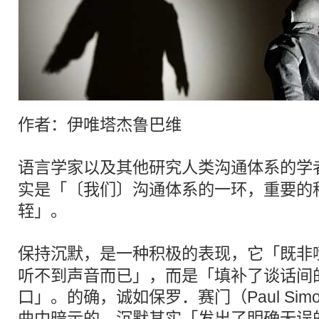
作者：伊唯塔杰鲁巴维
语言学家以及其他研究人类沟通体系的学
实是「〔我们〕沟通体系的一环，重要的
轾」。
保持
沉默
，是一种积极的表现，它「既非
听不到声音而已」，而是「填补了谈话间
口」。的确，诚如保罗．赛门（Paul Si
曲中暗示的，
沉默
其实「发出了明确无误