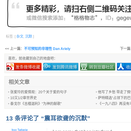
标签: [
杂文
,
沉默
]
<< 上一篇：
不可预知的非理性 Dan Ariely
下一篇
喜欢，就收藏到自己的地盘吧：
发条微博收藏
发到腾讯微博
转到豆瓣社区
收
相关文章
张爱玲的爱情观：20个关于爱的句子
他写了乡愁 带走了惆
10又1/2章世界史
萨特精选“占领下的巴黎
泰戈尔《吉檀迦利》“为神的献歌”
《一九八四》再没有
13 条评论了 “震耳欲聋的沉默”
buy Tadacip