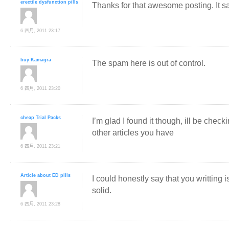
erectile dysfunction pills
Thanks for that awesome posting. It
6 四月, 2011 23:17
buy Kamagra
The spam here is out of control.
6 四月, 2011 23:20
cheap Trial Packs
I’m glad I found it though, ill be chec
other articles you have
6 四月, 2011 23:21
Article about ED pills
I could honestly say that you writting
solid.
6 四月, 2011 23:28