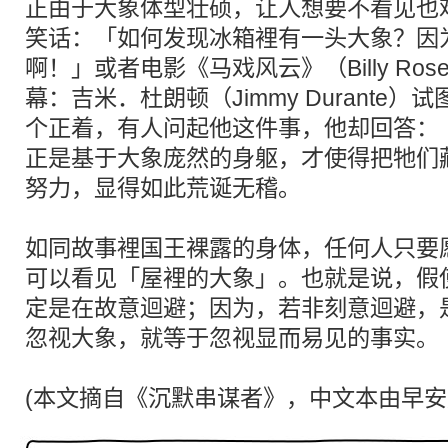
正由于大象体型壮硕，让人想要不看见也
笑话：「如何发现冰箱裡有一头大象？因
啊！」或者电影《马戏风云》（Billy Rose
幕：吉米．杜朗顿（Jimmy Durante
个正着，有人问起他这件事，他却回答：
正是基于大象庞然的身躯，才使得把牠们
努力，显得如此荒诞无稽。
如同故事裡国王裸露的身体，任何人只要
可以看见「屋裡的大象」。也就是说，假
定是在故意迴避；因为，若非刻意迴避，
忽视大象，就等于忽视显而易见的事实。
(本文摘自《沉默串谋者》，中文本由早安