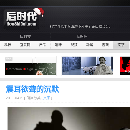
科技
互联网
产品
趣味
视频
动漫
游戏
文学
震耳欲聋的沉默
2011-04-6 | 所属分类 [
文学
]