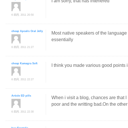
I am sorry, that has interfered
6 四月, 2011 20:50
cheap Apcalis Oral Jelly
Most native speakers of the language li
essentially
6 四月, 2011 21:27
cheap Kamagra Soft
I think you made various good points i
6 四月, 2011 22:27
Article ED pills
When i visit a blog, chances are that I 
poor and the writting bad.On the othe
6 四月, 2011 22:30
buy Erectalis