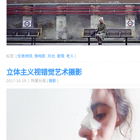
标签: [
伦敦地铁
,
微电影
,
月台
,
爱情
,
老人
]
立体主义视错觉艺术摄影
2017-10-19 | 所属分类 [
摄影
]