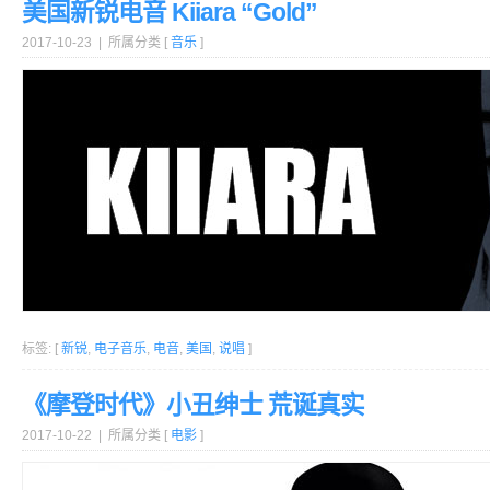
美国新锐电音 Kiiara “Gold”
2017-10-23 | 所属分类 [
音乐
]
标签: [
新锐
,
电子音乐
,
电音
,
美国
,
说唱
]
《摩登时代》小丑绅士 荒诞真实
2017-10-22 | 所属分类 [
电影
]