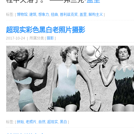
标签: [
博物馆
,
建筑
,
想象力
,
扭曲
,
普利兹克奖
,
盖里
,
解构主义
]
超现实彩色黑白老照片摄影
2017-10-24 | 所属分类 [
摄影
]
标签: [
拼贴
,
老照片
,
自然
,
超现实
,
黑白
]