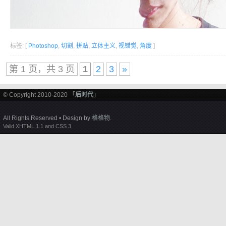
标签: [
Photoshop
,
切割
,
拼贴
,
立体主义
,
视错觉
,
角度
]
第 1 页，共 3 页
1
2
3
»
© Copyright 2010-2020 「
后时代
」
All Rights Reserved • Design by
格格物
.
Valid XHTML 1.1 and CSS 3.