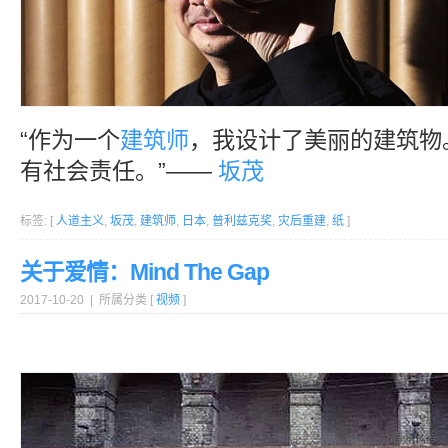
“作为一个
建筑师
，我设计了美丽的建筑物
有社会责任。”——
坂茂
标签: [
人道主义
,
坂茂
,
建筑师
,
日本
,
普利兹克奖
,
灾后重建
,
纸
]
关于爱情：Mind The Gap
2017-10-20 | 所属分类 [
视频
]