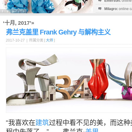
Emerson:
online
Milagro:
online c
Esperanza:
sofo
startguthaben...
‘十月, 2017’»
弗兰克盖里 Frank Gehry 与解构主义
2017-10-27 | 所属分类 [
大师
]
“我喜欢在
建筑
过程中看不见的美，而这种
程中失落了。”——弗兰克·
盖里