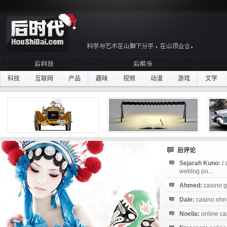
科技
互联网
产品
趣味
视频
动漫
游戏
文学
后评论
Sejarah Kuno:
I
weblog po...
Ahmed:
casino g
Dale:
casino ohne
Noelia:
online ca