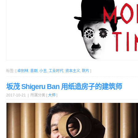
标签: [
卓别林
,
喜剧
,
小丑
,
工业时代
,
资本主义
,
默片
]
坂茂 Shigeru Ban 用纸造房子的建筑师
2017-10-21 | 所属分类 [
大师
]