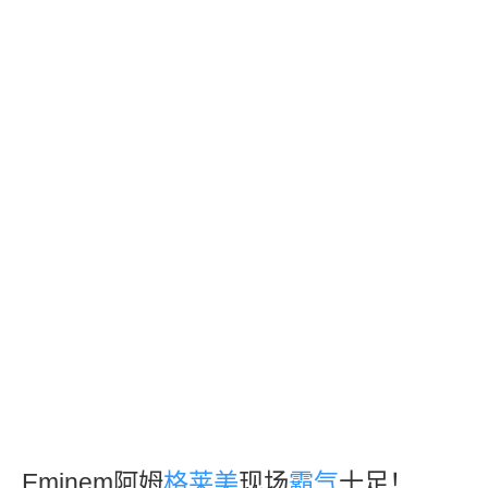
Eminem阿姆
格莱美
现场
霸气
十足！