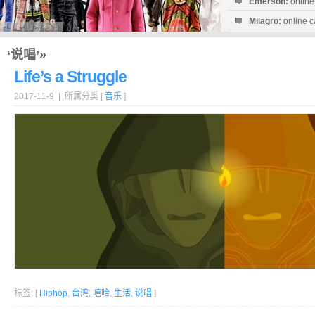
Emerson:
online
Milagro:
online c
Esperanza:
sofo
startguthaben...
‘说唱’»
Life’s a Struggle
2017-11-9 | 所属分类 [
音乐
]
标签: [
Hiphop
,
台湾
,
嘻哈
,
生活
,
说唱
]