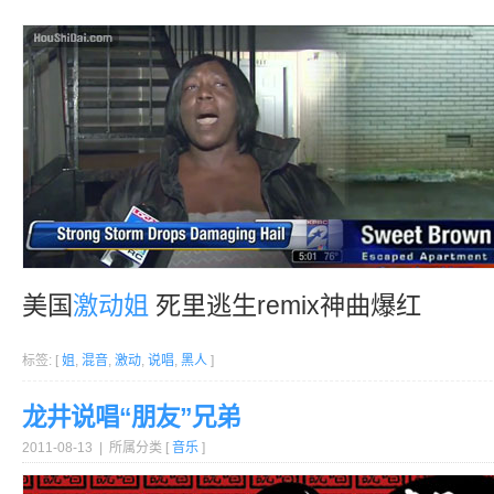
美国
激动
姐
死里逃生remix神曲爆红
标签: [
姐
,
混音
,
激动
,
说唱
,
黑人
]
龙井说唱“朋友”兄弟
2011-08-13 | 所属分类 [
音乐
]