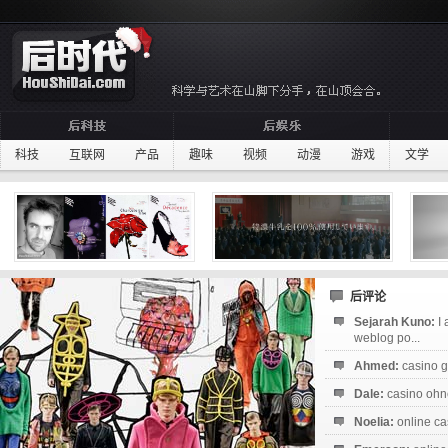
科技
互联网
产品
趣味
视频
动漫
游戏
文学
后评论
Sejarah Kuno:
I
weblog po...
Ahmed:
casino g
Dale:
casino ohne
Noelia:
online ca