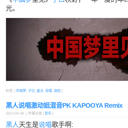
光。
标签: [
中国梦
,
子曰
,
盘点
,
说唱
,
调侃
]
黑人说唱激动姐混音PK KAPOOYA Remix
2013-04-30 | 所属分类 [
音乐
]
黑人
天生是
说唱
歌手啊: