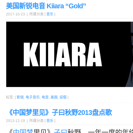
美国新锐电音 Kiiara “Gold”
2017-10-23 | 所属分类 [
音乐
]
标签: [
新锐
,
电子音乐
,
电音
,
美国
,
说唱
]
《中国梦里见》子曰秋野2013盘点歌
2013-12-19 | 所属分类 [
音乐
]
《
中国梦
里见》
子曰
秋野，一年一度的年终