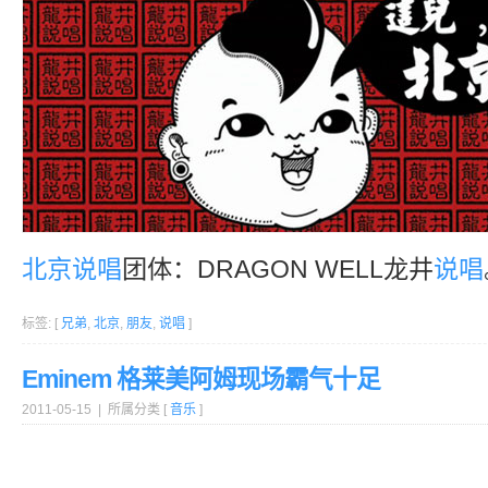
北京
说唱
团体：DRAGON WELL龙井
说唱
标签: [
兄弟
,
北京
,
朋友
,
说唱
]
Eminem 格莱美阿姆现场霸气十足
2011-05-15 | 所属分类 [
音乐
]