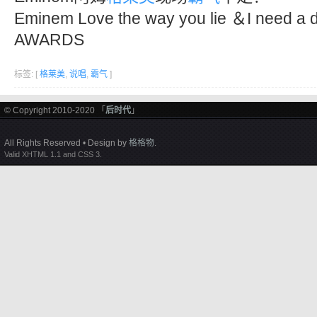
Eminem Love the way you lie ＆I need 
AWARDS
标签: [
格莱美
,
说唱
,
霸气
]
© Copyright 2010-2020 「
后时代
」
All Rights Reserved • Design by
格格物
.
Valid XHTML 1.1 and CSS 3.