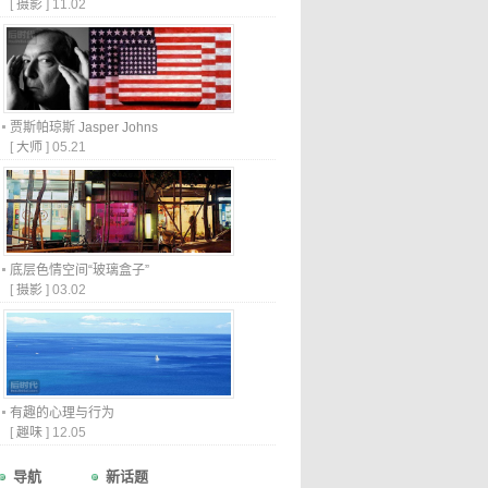
[
摄影
]
11.02
贾斯帕琼斯 Jasper Johns
[
大师
]
05.21
底层色情空间“玻璃盒子”
[
摄影
]
03.02
有趣的心理与行为
[
趣味
]
12.05
导航
新话题