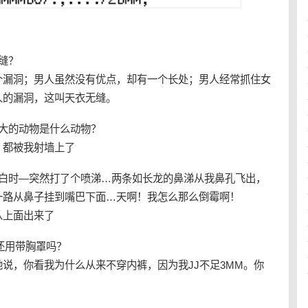
缝？
个漏洞；男人虽然没有优点，却有一个长处；男人经常抓住女
人的漏洞，这叫天衣无缝。
大的动物是什么动物？
！都被我射墙上了
表白时―突然打了个喷涕…两条如长龙的鼻涕从我鼻孔飞出，
一路从鼻子挂到嘴巴下面…天啊！我怎么那么倒霉啊！
从上面出来了
还用带胸罩吗？
说，你看我为什么从来不穿内裤，因为我JJ不足3MM。你