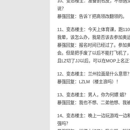
10、变态楼主：准备割包皮，不想遇
说？
暴强回复：告诉丫把高领改翻领的。
11、变态楼主：今天上体育课，跑11
我晕，该怎么办，我是否该去参加奥
暴强回复：报名时间已经过了。参加奥
会。但是把手废了以后不能打飞机了，
且LZ切了JJ以后，可以在MOP上名
12、变态楼主：兰州拉面是什么意思
暴强回复：LZLM（楼主浪吗）！
13、变态楼主：男人，你为何嫖 娼？
暴强回复：我也不想、二弟他想、我
14、变态楼主：晚上一边玩游戏一边
强吗？