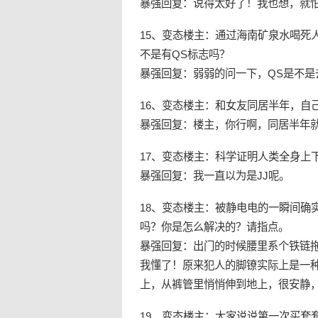
暴强回复：说得太好了！我也想，就
15、变态楼主：通过海南矿泉水喝死
不是有QS标志吗？
暴强回复：弱弱的问一下，QS是不是
16、变态楼主：和女友同居半年，自
暴强回复：楼主，你行啊，同居半年
17、变态楼主：科学证明人类全身上
暴强回复：我一直以为是JJ呢。
18、变态楼主：被静电电的一瞬间确
吗？你是怎么解决的？请指点。
暴强回复：出门的时候腰里系个铁链
我懂了！原来犯人的脚镣实际上是一种
上，从裤管里悄悄伸到地上，很安静
19、变态楼主：大家说说第一次买套