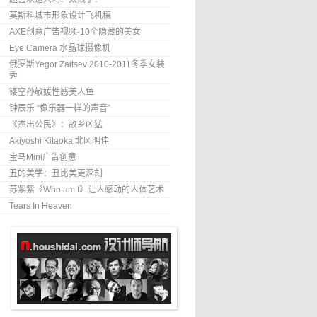
莫斯科城市形象设计飞机稿
AXE创意广告视频-10个隐藏的美女
Eye Camera 水晶球摄像机
俄罗斯Yegor Zaitsev 2010-2011冬季女装
秀
镂空孙敬媛性感美人鱼
钟辰乐 “像乐器一样的声音”
《杰出公民》：故乡凶猛
Akiyoshi Kitaoka 北冈明佳
宝马Mini广告创意
丑的美学：丑比美更深刻
苏紫紫《Who am I》让人感动的人体艺术
Tears In Heaven