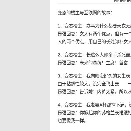
变态
的楼主与互联网的故事：
1、
变态
楼主：办事为什么都要天衣无
暴强回复：女人有两个优点，但有一
人的两个优点，用自己的长处弥补女
2、
变态
楼主：长这么大你亲手杀死最
暴强回复：未来的总统！主席！首富
3、变态楼主：我向暗恋好久的女生
由于粘绸性较大，没完全飞出去――
暴强回复：告诉她：内裤太紧，所以
4、变态楼主：我老婆A杯都撑不满，
暴强回复：你掀起你的苏格兰长裙跟她
也要像我一样。