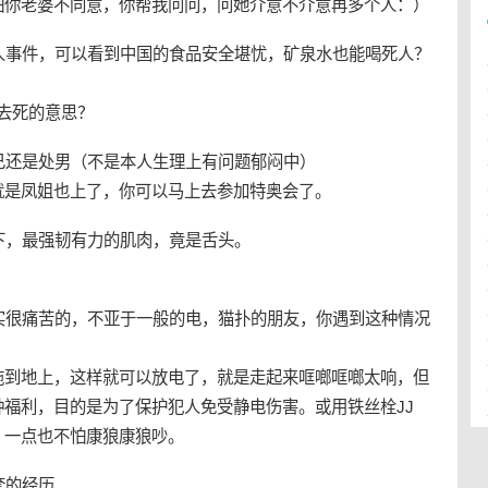
怕你老婆不同意，你帮我问问，问她介意不介意再多个人：）
人事件，可以看到中国的食品安全堪忧，矿泉水也能喝死人？
去死的意思？
己还是处男（不是本人生理上有问题郁闷中）
就是凤姐也上了，你可以马上去参加特奥会了。
下，最强韧有力的肌肉，竟是舌头。
实很痛苦的，不亚于一般的电，猫扑的朋友，你遇到这种情况
拖到地上，这样就可以放电了，就是走起来哐啷哐啷太响，但
福利，目的是为了保护犯人免受静电伤害。或用铁丝栓JJ
，一点也不怕康狼康狼吵。
套的经历