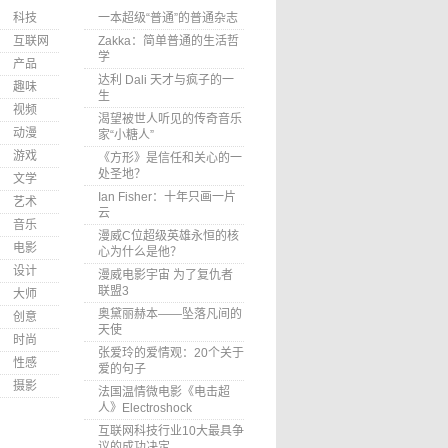
科技
一本超级“普通”的普通杂志
互联网
Zakka：简单普通的生活哲
学
产品
达利 Dali 天才与疯子的一
趣味
生
视频
渴望被世人听见的传奇音乐
动漫
家“小糖人”
游戏
《方形》是信任和关心的一
处圣地？
文学
Ian Fisher：十年只画一片
艺术
云
音乐
漫威C位超级英雄永恒的核
电影
心为什么是他？
设计
漫威电影宇宙 为了复仇者
联盟3
大师
奥黛丽赫本——坠落凡间的
创意
天使
时尚
张爱玲的爱情观：20个关于
性感
爱的句子
摄影
法国温情微电影《电击超
人》Electroshock
互联网科技行业10大最具争
议的成功决定