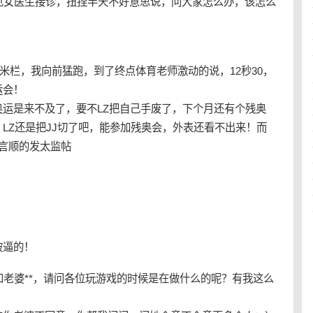
见女医生接诊，扭捏半天不好意思说，问大家怎么办，该怎么
0米栏，我向前猛跑，到了终点体育老师激动的说，12秒30，
运会！
运是来不及了，要不LZ把自己手废了，下个月还有个残奥
LZ还是把JJ切了吧，能参加残奥会，外表还看不出来！而
正言顺的发太监帖
？
被逼的！
和老婆**，请问各位玩游戏的时候是在做什么的呢？有我这么