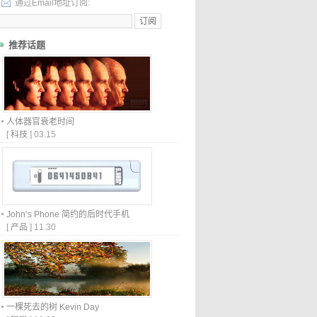
通过Email地址订阅:
推荐话题
人体器官衰老时间
[
科技
]
03.15
John’s Phone 简约的后时代手机
[
产品
]
11.30
一棵死去的树 Kevin Day