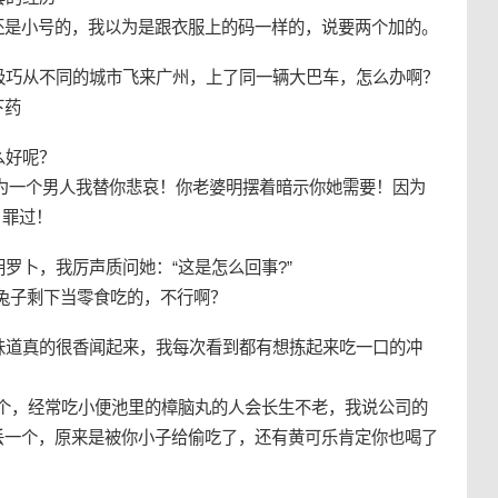
还是小号的，我以为是跟衣服上的码一样的，说要两个加的。
极巧从不同的城市飞来广州，上了同一辆大巴车，怎么办啊？
下药
么好呢？
为一个男人我替你悲哀！你老婆明摆着暗示你她需要！因为
 罪过！
罗卜，我厉声质问她：“这是怎么回事?”
兔子剩下当零食吃的，不行啊？
味道真的很香闻起来，我每次看到都有想拣起来吃一口的冲
这个，经常吃小便池里的樟脑丸的人会长生不老，我说公司的
丢一个，原来是被你小子给偷吃了，还有黄可乐肯定你也喝了