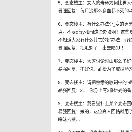
5、变态楼主：女人的寿命为何比男人
暴强回复：每月流那么多血都不死的
6、变态楼主：有什么办法让jj变的更
点。不要说sy和ml这些办法啊！这
不知道大家有什么其它的好办法，介
暴强回复：把毛剃了，出去晒JJ ！
7、变态楼主：大家讨论梁山那么多好
暴强回复：不好说，武松为了戒掉陋
8、变态楼主：请把熟悉的歌词中的“她
暴强回复：2L：你身上有2楼她妈的
9、变态楼主：我看猫扑上某个变态
暴强回复：娘的，这位高人回帖就用
唾沫去擦…