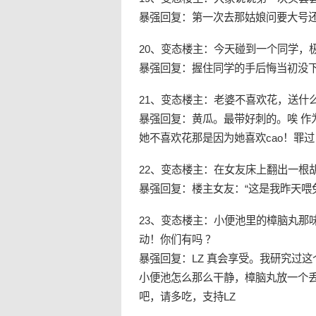
暴强回复：第一次去那姑娘问要大号
20、变态楼主：今天碰到一个同学，
暴强回复：握住同学的手后悔当初没
21、变态楼主：老婆不喜欢花，送什
暴强回复：黄瓜。最带好刺的。唉 作
她不喜欢花那是因为她喜欢cao！罪过
22、变态楼主：在女友床上翻出一根胡
暴强回复：楼主女友：“这是我昨天喂
23、变态楼主：小便池里的樟脑丸那
动！你们有吗 ？
暴强回复：LZ 真会享受。我研究过
小便池怎么那么干静，樟脑丸放一个
吧，请多吃，支持LZ