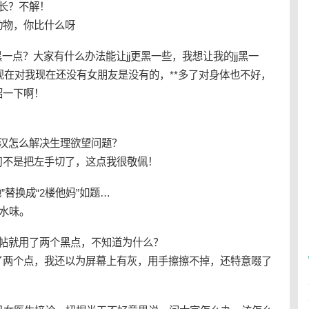
长？不解！
动物，你比什么呀
黑一点？大家有什么办法能让jj更黑一些，我想让我的jj黑一
些现在对我现在还没有女朋友是没有的，**多了对身体也不好，
绍一下啊！
汉怎么解决生理欲望问题？
习不是把左手切了，这点我很敬佩！
”替换成“2楼他妈”如题…
香水味。
回帖就用了两个黑点，不知道为什么？
了两个点，我还以为屏幕上有灰，用手擦擦不掉，还特意啜了