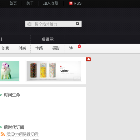
首页
关于
加入收藏
RSS
创意
时尚
性感
摄影
诗
时间生命
后时代订阅
通过rss阅读器订阅: