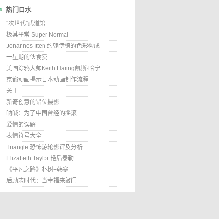
热门口水
“次世代”武道馆
极其平常 Super Normal
Johannes Itten 约翰伊顿的色彩构成
一星期的伙食费
美国涂鸦大师Keith Haring凯斯·哈宁
京都动画揭示日本动画制作流程
关于
新奇创意的错位摄影
呐喊：为了中国曾经的摇滚
爱情的误解
表情符号大全
Triangle 恐怖游轮影评及分析
Elizabeth Taylor 艳后泰勒
《平凡之路》朴树+韩寒
后励志时代：当幸福来敲门