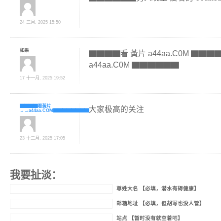
24 三月, 2025 15:50
如果
▇▇▇▇看 黃片 a44aa.C0M ▇▇
a44aa.C0M ▇▇▇▇▇▇
17 十一月, 2025 19:52
▇▇▇▇看黃片
大家极高的关注
→→a44aa.COM▇▇▇▇▇▇▇▇
23 十二月, 2025 17:05
我要扯淡：
尊姓大名 【必填，潜水有碍健康】
邮箱地址 【必填，但胡写也没人管】
站点 【暂时没有就空着吧】