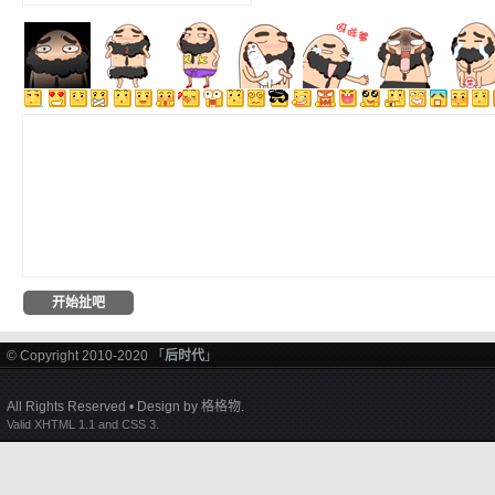
© Copyright 2010-2020 「
后时代
」
All Rights Reserved • Design by
格格物
.
Valid XHTML 1.1 and CSS 3.