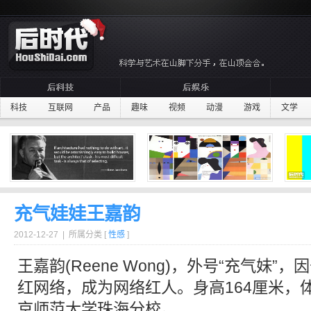
科技
互联网
产品
趣味
视频
动漫
游戏
文学
充气娃娃王嘉韵
2012-12-27 | 所属分类 [
性感
]
王嘉韵(Reene Wong)，外号“充气妹”
红网络，成为
网络红人
。身高164厘米，
京师范大学珠海分校。