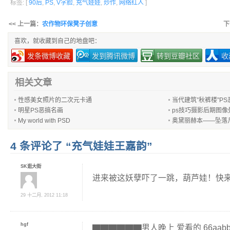
标签: [
90后
,
PS
,
V字脸
,
充气娃娃
,
炒作
,
网络红人
]
<< 上一篇：
农作物环保凳子创意
下
喜欢，就收藏到自己的地盘吧：
发条微博收藏
发到腾讯微博
转到豆瓣社区
收
相关文章
性感美女照片的二次元卡通
当代建筑”秋裤楼”PS
明星PS恶搞名画
ps技巧摄影后期图像
My world with PSD
奥黛丽赫本——坠落
4 条评论了 “充气娃娃王嘉韵”
SK逛大街
进来被这妖孽吓了一跳，葫芦娃！快
29 十二月, 2012 11:18
hgf
▇▇▇▇▇▇男人晚上 爱看的 66aab