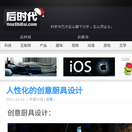
科技
互联网
产品
趣味
视频
动漫
游戏
文学
人性化的创意厨具设计
2011-12-31 | 所属分类 [
创意
]
创意
厨具
设计：