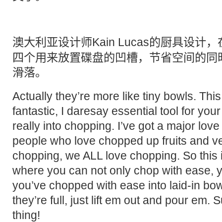
澳大利亚设计师Kain Lucas的
厨具
设计，
四个用来放置碟盘的凹槽，节省空间的同
滑落。
Actually they’re more like tiny bowls. This 
fantastic, I daresay essential tool for your
really into chopping. I’ve got a major lov
people who love chopped up fruits and v
chopping, we ALL love chopping. So this 
where you can not only chop with ease, 
you’ve chopped with ease into laid-in b
they’re full, just lift em out and pour em. Suc
thing!