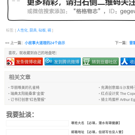
标签: [
人性化
,
厨具
,
砧板
,
碗
]
<< 上一篇：
小故事大道理的24个启示
下一篇：
雷蒙
喜欢，就收藏到自己的地盘吧：
发条微博收藏
发到腾讯微博
转到豆瓣社区
收
相关文章
华丽唯美的孔雀椅
充满创意烟斗沙发椅
瑞典太阳能桑拿‘金蛋’
红点设计奖 The Cope
订书钉创意“红色警报”
骑士鸡蛋杯 Arthur Eg
我要扯淡：
尊姓大名 【必填，潜水有碍健康】
邮箱地址 【必填，但胡写也没人管】