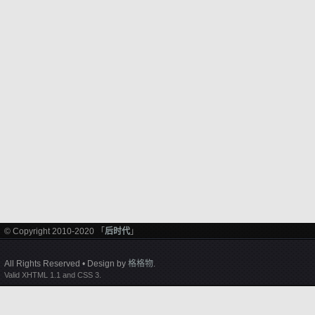
© Copyright 2010-2020 「
后时代
」
All Rights Reserved • Design by
格格物
.
Valid XHTML 1.1 and CSS 3.