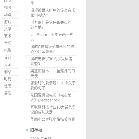
趣味
生
视频
渴望被世人听见的传奇音乐
动漫
家“小糖人”
游戏
《方形》是信任和关心的一
处圣地？
文学
Ian Fisher：十年只画一片
艺术
云
音乐
漫威C位超级英雄永恒的核
电影
心为什么是他？
设计
漫威电影宇宙 为了复仇者
联盟3
大师
奥黛丽赫本——坠落凡间的
创意
天使
时尚
张爱玲的爱情观：20个关于
性感
爱的句子
摄影
法国温情微电影《电击超
人》Electroshock
互联网科技行业10大最具争
议的成功决定
华丽小公主张小格唯美写真
旧存档