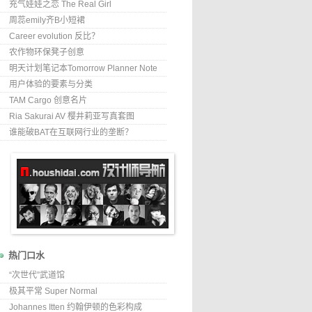
充气娃娃之恋 The Real Girl
周蕊emily齐B小短裙
Career evolution 反比？
农作物环保凳子创意
明天计划笔记本Tomorrow Planner Note
用户体验的要素与分类
TAM Cargo 创意名片
Ria Sakurai AV 樱井莉亚写真套图
谁能破BAT在互联网行业的垄断？
热门口水
“次世代”武道馆
极其平常 Super Normal
Johannes Itten 约翰伊顿的色彩构成