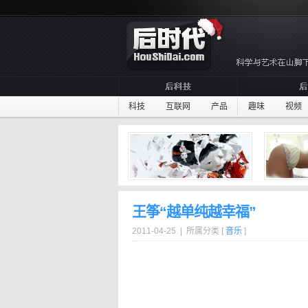
科技
互联网
产品
趣味
视频
王筝“越单纯越幸福”
2011-04-25 | 所属分类 [
音乐
]