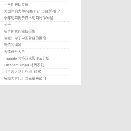
一星期的伙食费
美国涂鸦大师Keith Haring凯斯·哈宁
京都动画揭示日本动画制作流程
关于
新奇创意的错位摄影
呐喊：为了中国曾经的摇滚
爱情的误解
表情符号大全
Triangle 恐怖游轮影评及分析
Elizabeth Taylor 艳后泰勒
《平凡之路》朴树+韩寒
后励志时代：当幸福来敲门