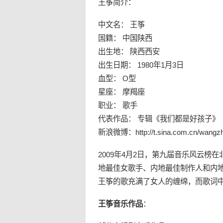
王筝简介：
中文名： 王筝
国籍： 中国陕西
出生地： 陕西西安
出生日期： 1980年1月3日
血型： O型
星座： 摩羯座
职业： 歌手
代表作品： 专辑《我们都是好孩子》
新浪微博：
http://t.sina.com.cn/wangz
2009年4月2日，第九届音乐风云
地最佳女歌手、内地最佳制作人和内
王筝的歌充满了女人的缠绵，而歌词
王筝音乐作品
：