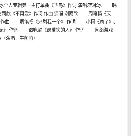
冰个人专辑第一主打单曲《飞鸟》作词 演唱:范冰冰 韩
谢雨欣《不再爱》作词 作曲 演唱 谢雨欣 周笔畅《天
 作曲 周笔畅《只剩我一个》 作词 小柯《疯了》、
lita》 作词 谭咏麟《最爱笑的人》 作词 网络游戏
曲（演唱：牛萌萌）