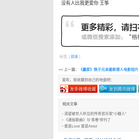
没有人比我更爱你 王筝
标签: [
甜美
]
<< 上一篇：
《赢家》筷子兄弟最新感人电影短片
喜欢，就收藏到自己的地盘吧：
发条微博收藏
发到腾讯微博
相关文章
渴望被世人听见的传奇音乐家“小糖人”
《通俗歌曲》与‘青春’停刊了
爱是Love 爱是Amor