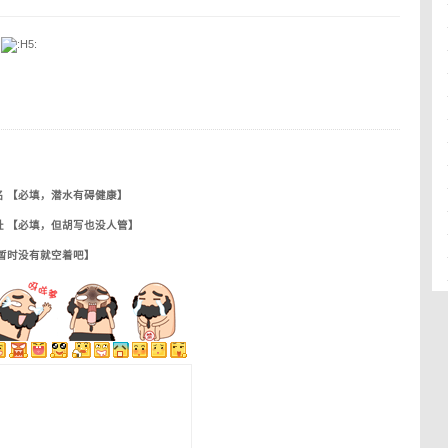
。
名 【必填，潜水有碍健康】
址 【必填，但胡写也没人管】
【暂时没有就空着吧】