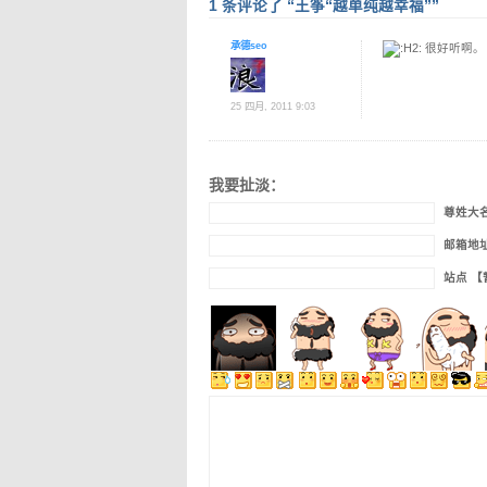
1 条评论了 “王筝“越单纯越幸福””
承德seo
很好听啊
25 四月, 2011 9:03
我要扯淡：
尊姓大
邮箱地
站点 