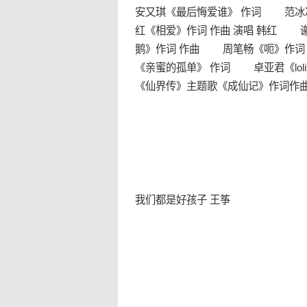
安又琪《最后悔爱谁》 作词 范冰
红《相爱》作词 作曲 演唱 韩红 
鹅》作词 作曲 周笔畅《呃》作词
《亲蜜的孤单》 作词 卓亚君《lo
《仙界传》主题歌《成仙记》作词作
我们都是好孩子 王筝