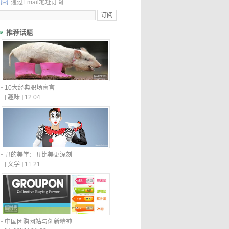
通过Email地址订阅:
推荐话题
10大经典职场寓言
[
趣味
]
12.04
丑的美学：丑比美更深刻
[
文学
]
11.21
中国团购网站与创新精神