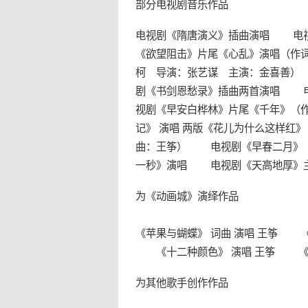
部分电视剧音乐作品
电视剧《隋唐演义》插曲演唱 电视
《欲望阻击》片尾《心乱》演唱（作
柯 导演：张艺谋 主演：金喜善）
剧《书剑恩愁录》插曲两首演唱 
视剧《早安白桦林》片尾《千年》（
记》 演唱 两版《花儿为什么这样
曲：王筝） 电视剧《早春二月》《
一秒》演唱 电视剧《天高地厚》主
为《动画城》演绎作品
《苹果与蝴蝶》 词曲 演唱 王筝 《
《十二种颜色》 演唱 王筝 《清
为其他歌手创作作品