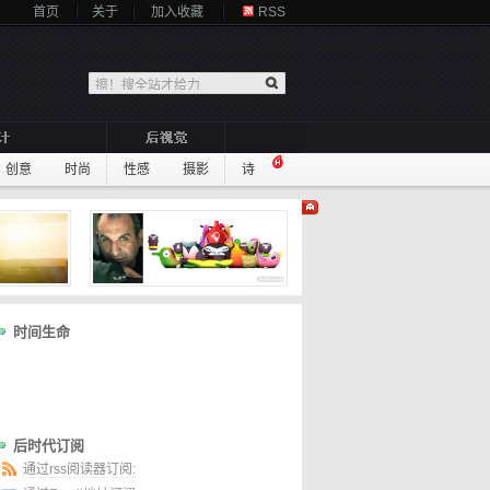
首页
关于
加入收藏
RSS
创意
时尚
性感
摄影
诗
时间生命
后时代订阅
通过rss阅读器订阅: