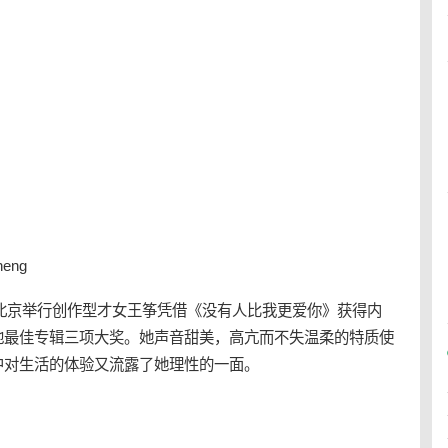
heng
榜在北京举行创作型才女王筝凭借《没有人比我更爱你》获得内
地最佳专辑三项大奖。她声音
甜美
，高亢而不失温柔的特质使
中对生活的体验又流露了她理性的一面。