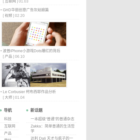
[
互联网
]
01.03
GHD华丽创意广告灰姑娘篇
[
视频
]
02.20
波普iPhone小游戏Dots爆红的背后
[
产品
]
06.10
Le Corbusier 柯布西耶作品分析
[
大师
]
01.04
导航
新话题
科技
一本超级“普通”的普通杂志
互联网
Zakka：简单普通的生活哲
学
产品
达利 Dali 天才与疯子的一