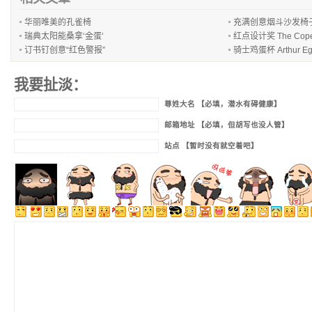
华丽唯美的孔雀椅
充满创意烟斗沙发椅
瑞典太阳能桑拿‘金蛋’
红点设计奖 The Cope
订书钉创意“红色警报”
骑士鸡蛋杯 Arthur Eg
我要扯淡：
尊姓大名 【必填，潜水有碍健康】
邮箱地址 【必填，但胡写也没人管】
站点 【暂时没有就空着吧】