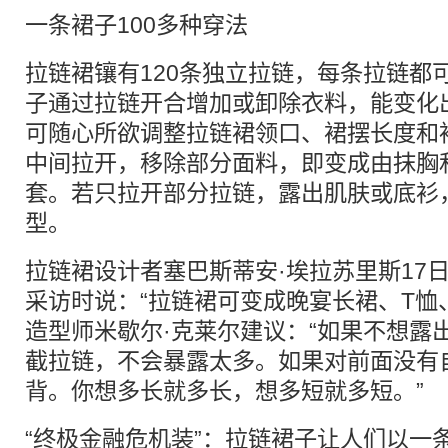
一条裙子100多种穿法
拉链裙镶有120条独立拉链，每条拉链都
子通过拉链开合增加或卸除衣料，能变化出
可随心所欲调整拉链裙领口、裙摆长度和
中间拉开，移除部分面料，即变成由抹胸
套。若只拉开部分拉链，露出肌肤或底衫
型。
拉链裙设计者塞巴斯蒂安·埃拉苏里斯17
采访时说：“拉链裙可变成晚宴长裙、T恤
造型师米歇尔·克莱尔建议：“如果不想露
截拉链，不会暴露太多。如果对前面没有
背。你想多长就多长，想多短就多短。”
“终极金融危机装”：拉链裙子让人们以一条