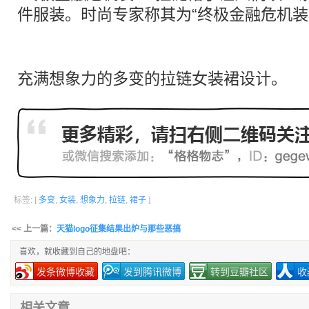
件服装。时尚专家称其为“终极金融危机装
充满
想象力
的
多变
的拉链女装裙设计。
标签: [
多变
,
女装
,
想象力
,
拉链
,
裙子
]
<< 上一篇：
天猫logo征集结果出炉与那些恶搞
喜欢，就收藏到自己的地盘吧：
发条微博收藏
发到腾讯微博
转到豆瓣社区
收
相关文章