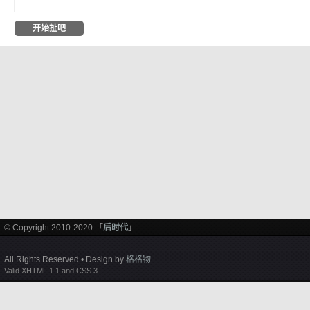
© Copyright 2010-2020 「
后时代
」
All Rights Reserved • Design by
格格物
.
Valid XHTML 1.1 and CSS 3.