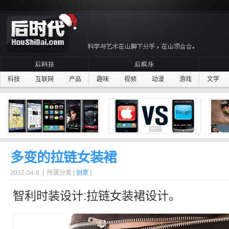
科技
互联网
产品
趣味
视频
动漫
游戏
文学
多变的拉链女装裙
2012-04-8 | 所属分类 [
创意
]
智利时装设计:
拉链
女装
裙设计。